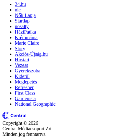
24.hu
nlc
Nők Lapja
Startlap
nosalty
HáziPatika
Krémmánia
Marie Claire
Story
Akciós-Újság.hu
Hírstart
Vezess
Gyerekszoba
Kiderül
Meglepetés
Refresher
First Class
Gardenista
National Geographic
Copyright © 2026
Central Médiacsoport Zrt.
Minden jog fenntartva