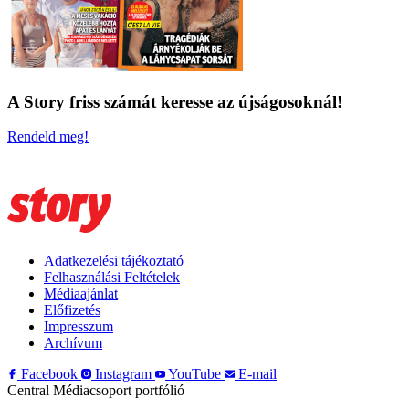
A Story friss számát keresse az újságosoknál!
Rendeld meg!
Adatkezelési tájékoztató
Felhasználási Feltételek
Médiaajánlat
Előfizetés
Impresszum
Archívum
Facebook
Instagram
YouTube
E-mail
Central Médiacsoport portfólió