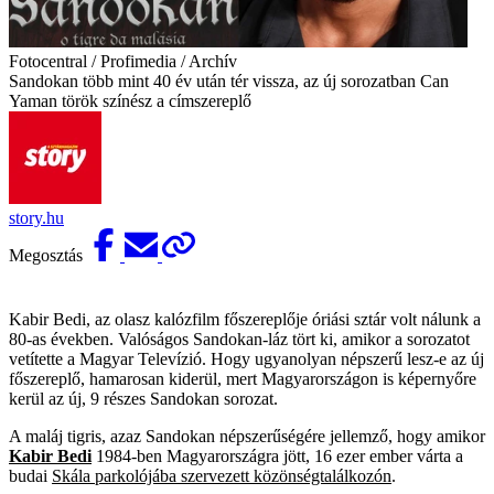
Fotocentral / Profimedia / Archív
Sandokan több mint 40 év után tér vissza, az új sorozatban Can
Yaman török színész a címszereplő
story.hu
Megosztás
Kabir Bedi, az olasz kalózfilm főszereplője óriási sztár volt nálunk a
80-as években. Valóságos Sandokan-láz tört ki, amikor a sorozatot
vetítette a Magyar Televízió. Hogy ugyanolyan népszerű lesz-e az új
főszereplő, hamarosan kiderül, mert Magyarországon is képernyőre
kerül az új, 9 részes Sandokan sorozat.
A maláj tigris, azaz Sandokan népszerűségére jellemző, hogy amikor
Kabir Bedi
1984-ben Magyarországra jött, 16 ezer ember várta a
budai
Skála parkolójába szervezett közönségtalálkozón
.