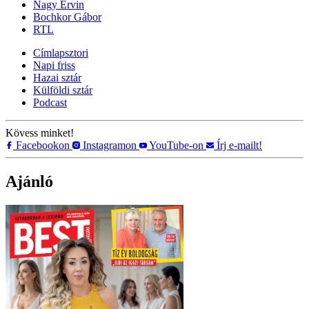
Nagy Ervin
Bochkor Gábor
RTL
Címlapsztori
Napi friss
Hazai sztár
Külföldi sztár
Podcast
Kövess minket!
Facebookon
Instagramon
YouTube-on
Írj e-mailt!
Ajánló