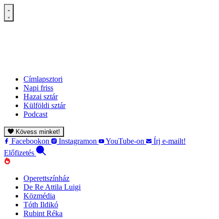
Címlapsztori
Napi friss
Hazai sztár
Külföldi sztár
Podcast
Kövess minket!
Facebookon
Instagramon
YouTube-on
Írj e-mailt!
Előfizetés
Operettszínház
De Re Attila Luigi
Közmédia
Tóth Ildikó
Rubint Réka