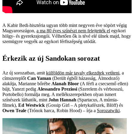
A
Kabir Bedi-hisztéria ugyan több mint negyven éve söpört végig
Magyarországon,
a ma 80 éves színészt nem felejtették el
egykori
hölgy- és gyerekrajongói. Vélhetően ők is tévé elé ülnek majd, hogy
szemügyre vegyék az egykori férfiszépség utódát.
Érkezik az új Sandokan sorozat
Az új sorozatban, amit
külföldön már tavaly elkezdtek vetíteni
, a
címszereplőt
Can Yaman
(Derült égből házasság, Álmodozó)
alakítja, Marianne bőrébe
Alanah Bloor
(A férfi a csecsemő ellen)
bújt, Yanezt pedig
Alessandro Preziosi
(Szerelem és vérbosszú,
Portobello) formálja meg. A mellékszerepekben olyan ismert
színészek láthatók, mint
John Hannah
(Spartacus, A múmia-
filmek),
Ed Westwick
(Gossip Girl – A pletykafészek, Blöff) és
Owen Teale
(Trónok harca, Robin Hood) – írja a
Sorozatwiki
.