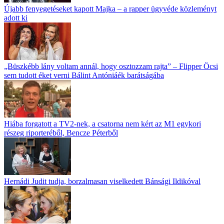
Újabb fenyegetéseket kapott Majka – a rapper ügyvéde közleményt
adott ki
„Büszkébb lány voltam annál, hogy osztozzam rajta” – Flipper Öcsi
sem tudott éket verni Bálint Antóniáék barátságába
Hiába forgatott a TV2-nek, a csatorna nem kért az M1 egykori
részeg riporteréből, Bencze Péterből
Hernádi Judit tudja, borzalmasan viselkedett Bánsági Ildikóval