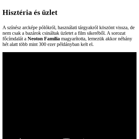
Hisztéria és üzlet
A színész arcképe pólókról, használati tárgyakról köszönt vissza, de
nem csak a bazárok csináltak üzletet a film sikeréből. A sorozat
főcímdalát a
Neoton Família
magyarította, lemezük akkor néhány
hét alatt több mint 300 ezer példányban kelt el.