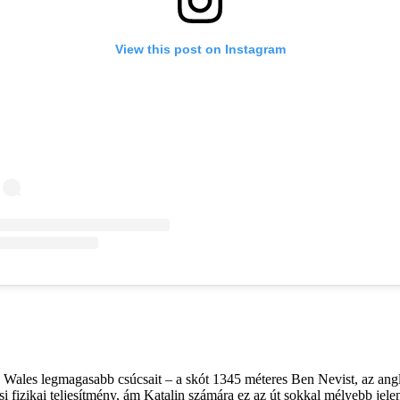
 Wales legmagasabb csúcsait – a skót 1345 méteres Ben Nevist, az angl
izikai teljesítmény, ám Katalin számára ez az út sokkal mélyebb jelent