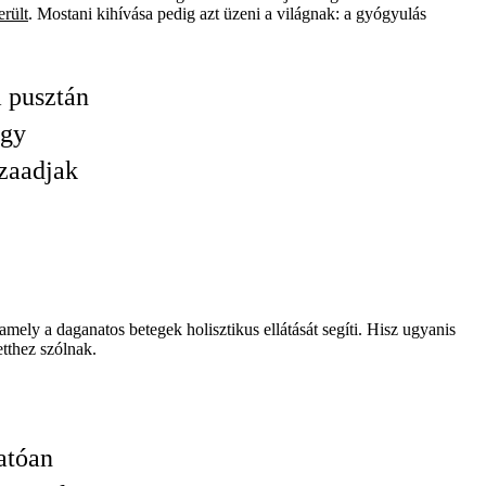
erült
. Mostani kihívása pedig azt üzeni a világnak: a gyógyulás
m pusztán
ogy
szaadjak
ely a daganatos betegek holisztikus ellátását segíti. Hisz ugyanis
etthez szólnak.
atóan