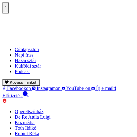
Címlapsztori
Napi friss
Hazai sztár
Külföldi sztár
Podcast
Kövess minket!
Facebookon
Instagramon
YouTube-on
Írj e-mailt!
Előfizetés
Operettszínház
De Re Attila Luigi
Közmédia
Tóth Ildikó
Rubint Réka