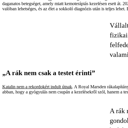
daganatos betegséget, amely miatt kemoterápiás kezelésen esett át. 2
valóban lehetséges, és az élet a sokkoló diagnózis után is teljes lehet
Vállal
fizika
felfed
valami
„A rák nem csak a testet érinti”
Katalin nem a rekordokért indult útnak
. A Royal Marsden rákalapítány
abban, hogy a gyógyulás nem csupán a kezelésekről szól, hanem a test,
A rák 
gondol