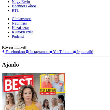
Nagy Ervin
Bochkor Gábor
RTL
Címlapsztori
Napi friss
Hazai sztár
Külföldi sztár
Podcast
Kövess minket!
Facebookon
Instagramon
YouTube-on
Írj e-mailt!
Ajánló