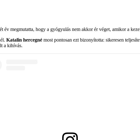
 két év megmutatta, hogy a gyógyulás nem akkor ér véget, amikor a keze
nél.
Katalin hercegné
most pontosan ezt bizonyította: sikeresen teljesít
lt a kihívás.