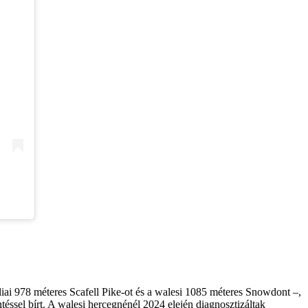
iai 978 méteres Scafell Pike-ot és a walesi 1085 méteres Snowdont –,
éssel bírt. A walesi hercegnénél 2024 elején diagnosztizáltak