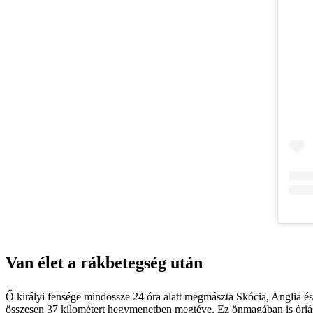
Van élet a rákbetegség után
Ő királyi fensége mindössze 24 óra alatt megmászta Skócia, Anglia és
összesen 37 kilométert hegymenetben megtéve. Ez önmagában is óriási f