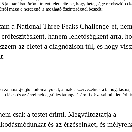
025 januárjában örömhírként jelentette be, hogy
betegsége remisszióba k
. Erről maga a hercegné is megható őszinteséggel beszélt:
tam a National Three Peaks Challenge-et, ne
i erőfeszítésként, hanem lehetőségként arra, h
ezzem az életet a diagnózison túl, és hogy vis
t.
 számára gyűjtött adományokat, annak a szervezetnek a támogatására, am
 a lélek és az érzelmek együttes támogatásáról is. Szavai minden érint
nem csak a testet érinti. Megváltoztatja a
kodásmódunkat és az érzéseinket, és mélyreh