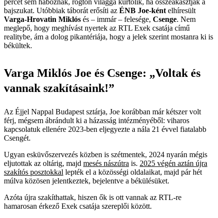
percet sem haboznak, rögtön világgá kürtölik, ha összeakasztják a
bajszukat. Utóbbiak táborát erősíti az
ÉNB Joe-ként
elhíresült
Varga-Hrovatin Miklós
és – immár – felesége,
Csenge
. Nem
meglepő, hogy meghívást nyertek az RTL Exek csatája című
realitybe, ám a dolog pikantériája, hogy a jelek szerint mostanra ki is
békültek.
Varga Miklós Joe és Csenge: „Voltak és
vannak szakításaink!”
Az Éjjel Nappal Budapest sztárja, Joe korábban már kétszer volt
férj, mégsem ábrándult ki a házasság intézményéből: viharos
kapcsolatuk ellenére 2023-ben eljegyezte a nála 21 évvel fiatalabb
Csengét.
Ugyan esküvőszervezés közben is szétmentek, 2024 nyarán mégis
eljutottak az oltárig, majd
mesés nászútra
is.
2025 végén aztán újra
szakítós posztokkal
lepték el a közösségi oldalaikat, majd pár hét
múlva közösen jelentkeztek, bejelentve a békülésüket.
Azóta újra szakíthattak, hiszen ők is ott vannak az RTL-re
hamarosan érkező Exek csatája szereplői között.