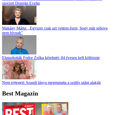
szerzett Domján Evelin
Makány Márta: „Egyszer csak azt vettem észre, hogy már sehova
nem hívnak”
Elutasították Fodor Zsóka kérelmét: 84 évesen kell költöznie
Nem rejtegeti: Szandi lánya megmutatta a szülés utáni alakját
Best Magazin