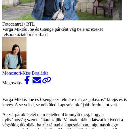
Fotocentral / RTL
Varga Miklós Joe és Csenge párként vág bele az exeket
felsorakoztató műsorba?!
Monostori-Kiss Boglárka
Megosztás
Varga Miklós Joe és Csenge szerelmére már az „olaszos” kifejezés is
kevés. A se veled, se nélküled kapcsolatuk újabb fordulatot vett...
A sztárpárok életét nem feltétlenül könnyíti meg, hogy a
nyilvánosság szeme láttára zajlik. Vannak, akik a látszat kedvéért a
végsőkig titkolják, ha zűr támad a kapcsolatban, míg mások egy