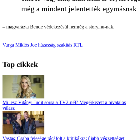
még a mindent jelentették egymásnak
–
magyarázta Bende védekezésül
nemrég a story.hu-nak.
Varga Miklós Joe
házasság
szakítás
RTL
Top cikkek
Mi lesz Vitányi Judit sorsa a TV2-nél? Megérkezett a hivatalos
válasz
Vastag Csaba felesége rácáfolt a kritikákra: újabb végzettséget