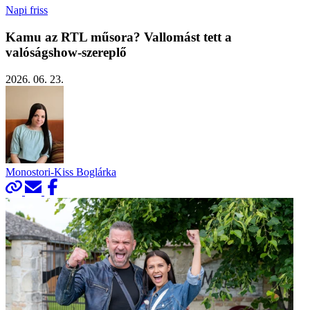
Napi friss
Kamu az RTL műsora? Vallomást tett a
valóságshow-szereplő
2026. 06. 23.
Monostori-Kiss Boglárka