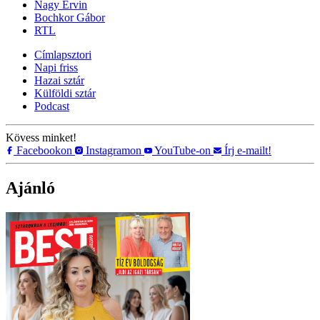
Nagy Ervin
Bochkor Gábor
RTL
Címlapsztori
Napi friss
Hazai sztár
Külföldi sztár
Podcast
Kövess minket!
Facebookon
Instagramon
YouTube-on
Írj e-mailt!
Ajánló