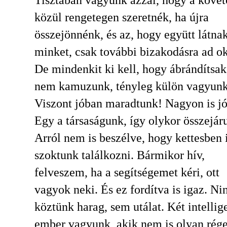
Tisztában vagyunk azzal, hogy a követ
közül rengetegen szeretnék, ha újra
összejönnénk, és az, hogy együtt látna
minket, csak további bizakodásra ad ok
De mindenkit ki kell, hogy ábrándítsak
nem kamuzunk, tényleg külön vagyunk
Viszont jóban maradtunk! Nagyon is j
Egy a társaságunk, így olykor összejár
Arról nem is beszélve, hogy kettesben 
szoktunk találkozni. Bármikor hív,
felveszem, ha a segítségemet kéri, ott
vagyok neki. És ez fordítva is igaz. Ni
köztünk harag, sem utálat. Két intellig
ember vagyunk, akik nem is olyan rég