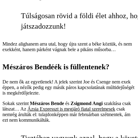
Túlságosan rövid a földi élet ahhoz, h
játszadozzunk!
Mindez alighanem arra utal, hogy újra szent a béke köztük, és nem
exekként, hanem párként vágnak bele a pikáns műsorba…
Mészáros Bendéék is füllentenek?
De nem ők az egyetlenek! A jelek szerint Joe és Csenge nem exek
éppen, a nézők pedig egy másik páros kapcsolatának múltidejűségét
is megkérdőjelezte.
Sokak szerint
Mészáros Bende
és
Zsigmond Angi
szakítása csak
látszat… Az
Ázsia Expresszt is megjáró fiatal szerelmesek
csak
nemrég árulták el: tulajdonképpen már februárban szétmentek, ám
ezt nem kommunikálták.