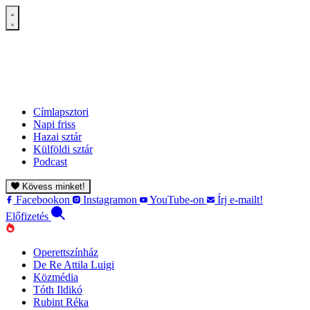
Címlapsztori
Napi friss
Hazai sztár
Külföldi sztár
Podcast
Kövess minket!
Facebookon
Instagramon
YouTube-on
Írj e-mailt!
Előfizetés
Operettszínház
De Re Attila Luigi
Közmédia
Tóth Ildikó
Rubint Réka