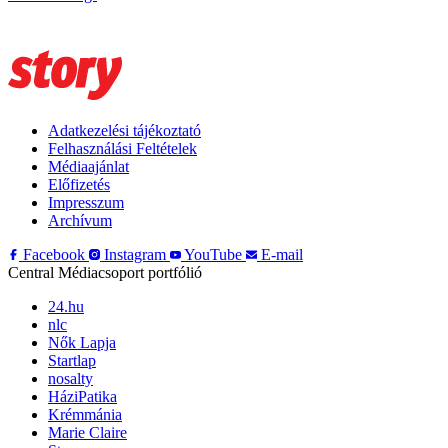
Adatkezelési tájékoztató
Felhasználási Feltételek
Médiaajánlat
Előfizetés
Impresszum
Archívum
Facebook
Instagram
YouTube
E-mail
Central Médiacsoport portfólió
24.hu
nlc
Nők Lapja
Startlap
nosalty
HáziPatika
Krémmánia
Marie Claire