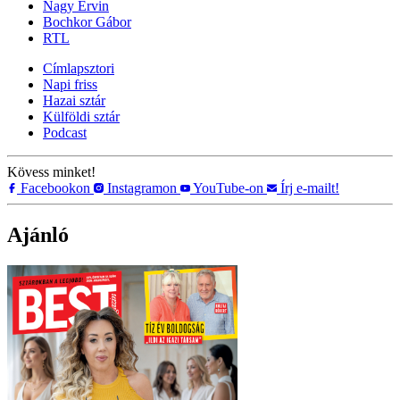
Nagy Ervin
Bochkor Gábor
RTL
Címlapsztori
Napi friss
Hazai sztár
Külföldi sztár
Podcast
Kövess minket!
Facebookon
Instagramon
YouTube-on
Írj e-mailt!
Ajánló