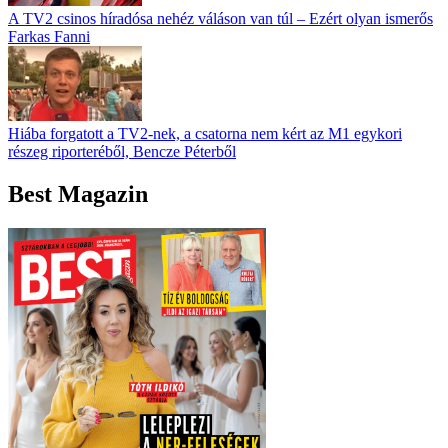
A TV2 csinos híradósa nehéz váláson van túl – Ezért olyan ismerős
Farkas Fanni
Hiába forgatott a TV2-nek, a csatorna nem kért az M1 egykori
részeg riporteréből, Bencze Péterből
Best Magazin