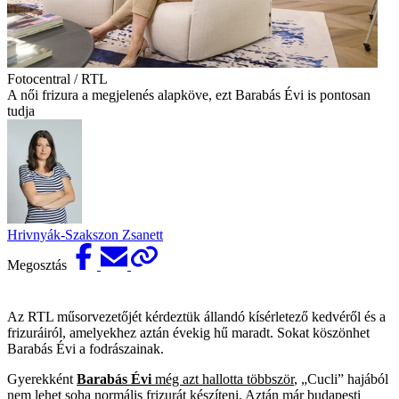
Fotocentral / RTL
A női frizura a megjelenés alapköve, ezt Barabás Évi is pontosan
tudja
Hrivnyák-Szakszon Zsanett
Megosztás
Az RTL műsorvezetőjét kérdeztük állandó kísérletező kedvéről és a
frizuráiról, amelyekhez aztán évekig hű maradt. Sokat köszönhet
Barabás Évi a fodrászainak.
Gyerekként
Barabás Évi
még azt hallotta többször
, „Cucli” hajából
nem lehet soha normális frizurát készíteni
. Aztán már budapesti