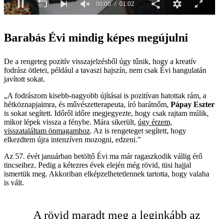
00:01
01:02
0
seconds
of
Barabás Évi mindig képes megújulni
1
minute,
2
De a rengeteg pozitív visszajelzésből úgy tűnik, hogy a kreatív
seconds
fodrász ötletei, például a tavaszi hajszín, nem csak Évi hangulatán
javított sokat.
„A fodrászom kisebb-nagyobb újításai is pozitívan hatottak rám, a
hétköznapjaimra, és művészetterapeuta, író barátnőm,
Pápay Eszter
is sokat segített. Időről időre megjegyezte, hogy csak rajtam múlik,
mikor lépek vissza a fénybe. Mára sikerült,
úgy érzem,
visszataláltam önmagamhoz
. Az is rengeteget segített, hogy
elkezdtem újra intenzíven mozogni, edzeni.”
Az 57. évét januárban betöltő Évi ma már ragaszkodik vállig érő
tincseihez. Pedig a kétezres évek elején még rövid, tüsi hajjal
ismertük meg. Akkoriban elképzelhetetlennek tartotta, hogy valaha
is vált.
A rövid maradt meg a leginkább az