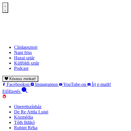
Címlapsztori
Napi friss
Hazai sztár
Külföldi sztár
Podcast
Kövess minket!
Facebookon
Instagramon
YouTube-on
Írj e-mailt!
Előfizetés
Operettszínház
De Re Attila Luigi
Közmédia
Tóth Ildikó
Rubint Réka