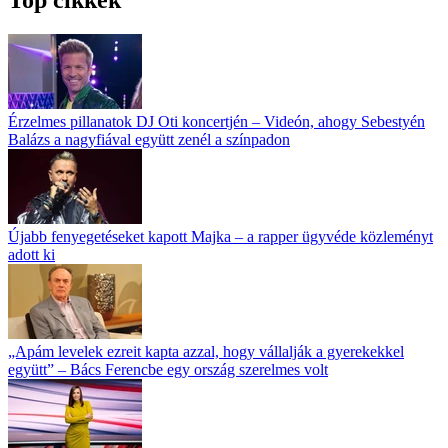
Top cikkek
Érzelmes pillanatok DJ Oti koncertjén – Videón, ahogy Sebestyén
Balázs a nagyfiával együtt zenél a színpadon
Újabb fenyegetéseket kapott Majka – a rapper ügyvéde közleményt
adott ki
„Apám levelek ezreit kapta azzal, hogy vállalják a gyerekekkel
együtt” – Bács Ferencbe egy ország szerelmes volt