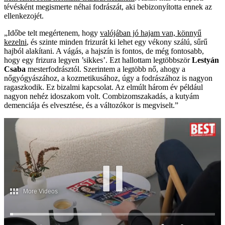
tévésként megismerte néhai fodrászát, aki bebizonyította ennek az
ellenkezojét.
„Időbe telt megértenem, hogy
valójában jó hajam van, könnyű
kezelni
, és szinte minden frizurát ki lehet egy vékony szálú, sűrű
hajból alakítani. A vágás, a hajszín is fontos, de még fontosabb,
hogy egy frizura legyen ’sikkes’. Ezt hallottam legtöbbször
Lestyán
Csaba
mesterfodrásztól. Szerintem a legtöbb nő, ahogy a
nőgyógyászához, a kozmetikusához, úgy a fodrászához is nagyon
ragaszkodik. Ez bizalmi kapcsolat. Az elmúlt három év például
nagyon nehéz idoszakom volt. Combizomszakadás, a kutyám
demenciája és elvesztése, és a változókor is megviselt.”