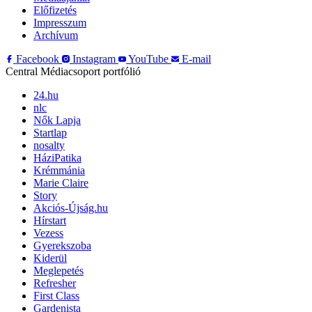
Előfizetés
Impresszum
Archívum
Facebook
Instagram
YouTube
E-mail
Central Médiacsoport portfólió
24.hu
nlc
Nők Lapja
Startlap
nosalty
HáziPatika
Krémmánia
Marie Claire
Story
Akciós-Újság.hu
Hírstart
Vezess
Gyerekszoba
Kiderül
Meglepetés
Refresher
First Class
Gardenista