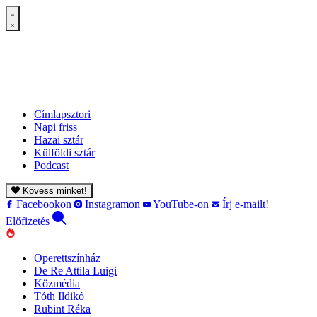
Címlapsztori
Napi friss
Hazai sztár
Külföldi sztár
Podcast
Kövess minket!
Facebookon
Instagramon
YouTube-on
Írj e-mailt!
Előfizetés
Operettszínház
De Re Attila Luigi
Közmédia
Tóth Ildikó
Rubint Réka