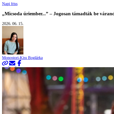
Napi friss
„Micsoda úriember...” – Jogosan támadták be várandós
2026. 06. 15.
Monostori-Kiss Boglárka