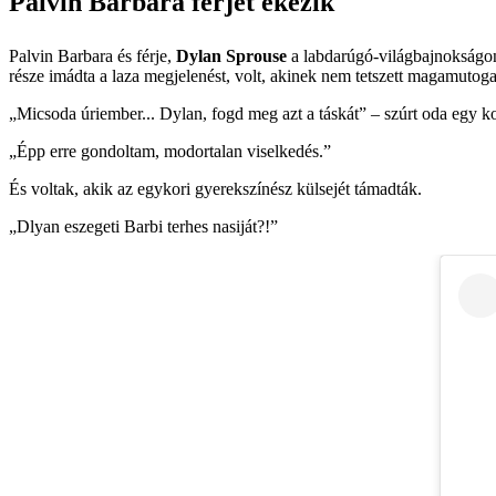
Palvin Barbara férjét ekézik
Palvin Barbara és férje,
Dylan Sprouse
a labdarúgó-világbajnokságon
része imádta a laza megjelenést, volt, akinek nem tetszett magamutoga
„Micsoda úriember... Dylan, fogd meg azt a táskát” – szúrt oda egy k
„Épp erre gondoltam, modortalan viselkedés.”
És voltak, akik az egykori gyerekszínész külsejét támadták.
„Dlyan eszegeti Barbi terhes nasiját?!”