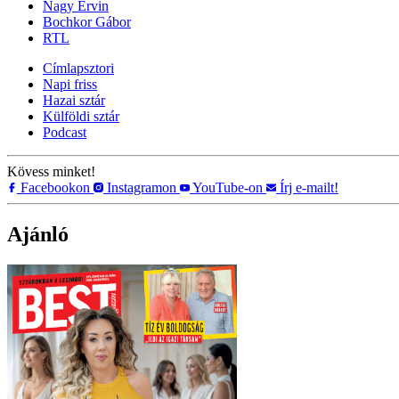
Nagy Ervin
Bochkor Gábor
RTL
Címlapsztori
Napi friss
Hazai sztár
Külföldi sztár
Podcast
Kövess minket!
Facebookon
Instagramon
YouTube-on
Írj e-mailt!
Ajánló