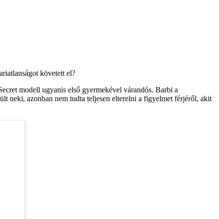
iatlanságot követett el?
s Secret modell ugyanis első gyermekével várandós. Barbi a
t neki, azonban nem tudta teljesen elterelni a figyelmet férjéről, akit