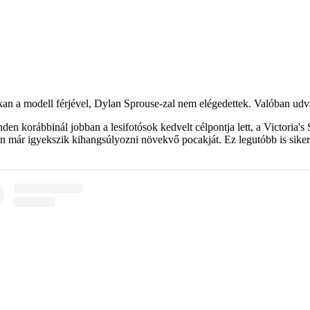
n a modell férjével, Dylan Sprouse-zal nem elégedettek. Valóban udvar
den korábbinál jobban a lesifotósok kedvelt célpontja lett, a Victoria'
in már igyekszik kihangsúlyozni növekvő pocakját. Ez legutóbb is sikerül