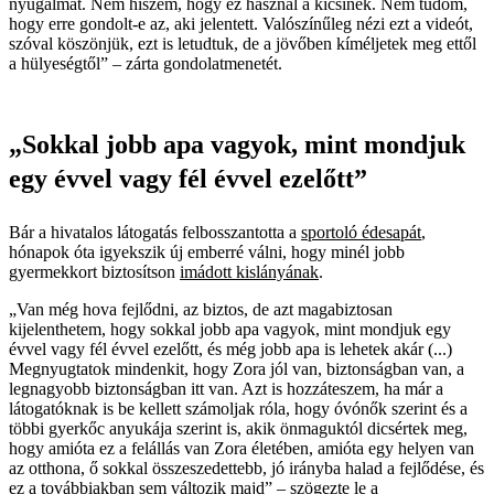
nyugalmát. Nem hiszem, hogy ez használ a kicsinek. Nem tudom,
hogy erre gondolt-e az, aki jelentett. Valószínűleg nézi ezt a videót,
szóval köszönjük, ezt is letudtuk, de a jövőben kíméljetek meg ettől
a hülyeségtől” – zárta gondolatmenetét.
„Sokkal jobb apa vagyok, mint mondjuk
egy évvel vagy fél évvel ezelőtt”
Bár a hivatalos látogatás felbosszantotta a
sportoló édesapát
,
hónapok óta igyekszik új emberré válni, hogy minél jobb
gyermekkort biztosítson
imádott kislányának
.
„Van még hova fejlődni, az biztos, de azt magabiztosan
kijelenthetem, hogy sokkal jobb apa vagyok, mint mondjuk egy
évvel vagy fél évvel ezelőtt, és még jobb apa is lehetek akár (...)
Megnyugtatok mindenkit, hogy Zora jól van, biztonságban van, a
legnagyobb biztonságban itt van. Azt is hozzáteszem, ha már a
látogatóknak is be kellett számoljak róla, hogy óvónők szerint és a
többi gyerkőc anyukája szerint is, akik önmaguktól dicsértek meg,
hogy amióta ez a felállás van Zora életében, amióta egy helyen van
az otthona, ő sokkal összeszedettebb, jó irányba halad a fejlődése, és
ez a továbbiakban sem változik majd” – szögezte le a