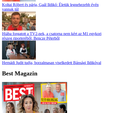
Koltai Róbert és párja, Gaál Ildikó: Életük legnehezebb évén
vannak túl
Hiába forgatott a TV2-nek, a csatorna nem kért az M1 egykori
részeg riporteréből, Bencze Péterből
Hernádi Judit tudja, borzalmasan viselkedett Bánsági Ildikóval
Best Magazin