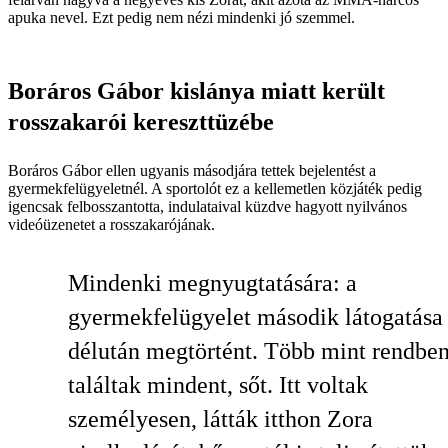
apuka nevel. Ezt pedig nem nézi mindenki jó szemmel.
Boráros Gábor kislánya miatt került
rosszakarói kereszttüzébe
Boráros Gábor ellen ugyanis másodjára tettek bejelentést a
gyermekfelügyeletnél. A sportolót ez a kellemetlen közjáték pedig
igencsak felbosszantotta, indulataival küzdve hagyott nyilvános
videóüzenetet a rosszakarójának.
Mindenki megnyugtatására: a
gyermekfelügyelet második látogatása
délután megtörtént. Több mint rendbe
találtak mindent, sőt. Itt voltak
személyesen, látták itthon Zora