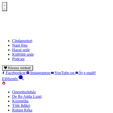
Címlapsztori
Napi friss
Hazai sztár
Külföldi sztár
Podcast
Kövess minket!
Facebookon
Instagramon
YouTube-on
Írj e-mailt!
Előfizetés
Operettszínház
De Re Attila Luigi
Közmédia
Tóth Ildikó
Rubint Réka