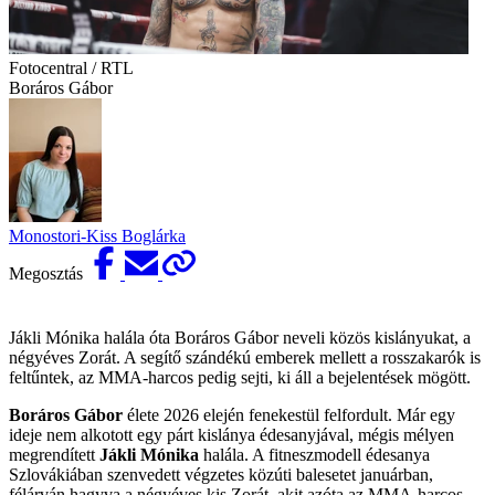
Fotocentral / RTL
Boráros Gábor
Monostori-Kiss Boglárka
Megosztás
Jákli Mónika halála óta Boráros Gábor neveli közös kislányukat, a
négyéves Zorát. A segítő szándékú emberek mellett a rosszakarók is
feltűntek, az MMA-harcos pedig sejti, ki áll a bejelentések mögött.
Boráros Gábor
élete 2026 elején fenekestül felfordult. Már egy
ideje nem alkotott egy párt kislánya édesanyjával, mégis mélyen
megrendített
Jákli Mónika
halála. A fitneszmodell édesanya
Szlovákiában szenvedett végzetes közúti balesetet januárban,
félárván hagyva a négyéves kis Zorát, akit azóta az MMA-harcos