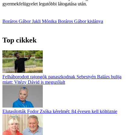
gyermekfelügyelet legutóbbi látogatása után.
Boráros Gábor
Jakli Mónika
Boráros Gábor kislánya
Top cikkek
Felháborodott rajongók panaszkodnak Sebestyén Balázs bulija
miatt: Vitézy Dávid is megszólalt
Elutasították Fodor Zsóka kérelmét: 84 évesen kell költöznie