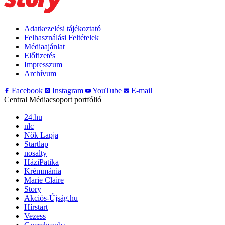
Adatkezelési tájékoztató
Felhasználási Feltételek
Médiaajánlat
Előfizetés
Impresszum
Archívum
Facebook
Instagram
YouTube
E-mail
Central Médiacsoport portfólió
24.hu
nlc
Nők Lapja
Startlap
nosalty
HáziPatika
Krémmánia
Marie Claire
Story
Akciós-Újság.hu
Hírstart
Vezess