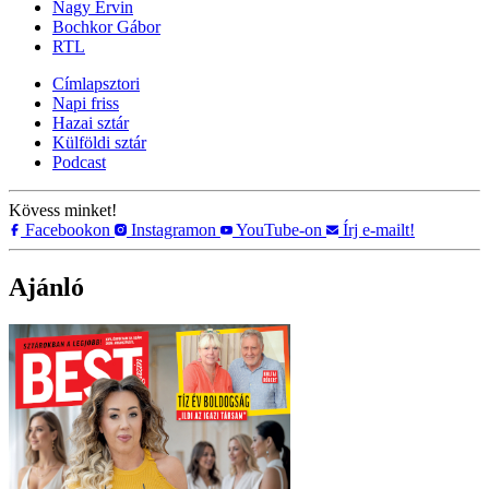
Nagy Ervin
Bochkor Gábor
RTL
Címlapsztori
Napi friss
Hazai sztár
Külföldi sztár
Podcast
Kövess minket!
Facebookon
Instagramon
YouTube-on
Írj e-mailt!
Ajánló