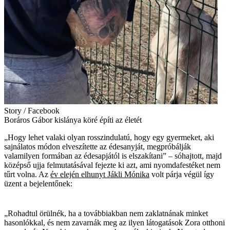
Story / Facebook
Boráros Gábor kislánya köré építi az életét
„Hogy lehet valaki olyan rosszindulatú, hogy egy gyermeket, aki
sajnálatos módon elveszítette az édesanyját, megpróbálják
valamilyen formában az édesapjától is elszakítani” – sóhajtott, majd
középső ujja felmutatásával fejezte ki azt, ami nyomdafestéket nem
tűrt volna. Az
év elején elhunyt Jákli Mónika
volt párja végül így
üzent a bejelentőnek:
„Rohadtul örülnék, ha a továbbiakban nem zaklatnának minket
hasonlókkal, és nem zavarnák meg az ilyen látogatások Zora otthoni