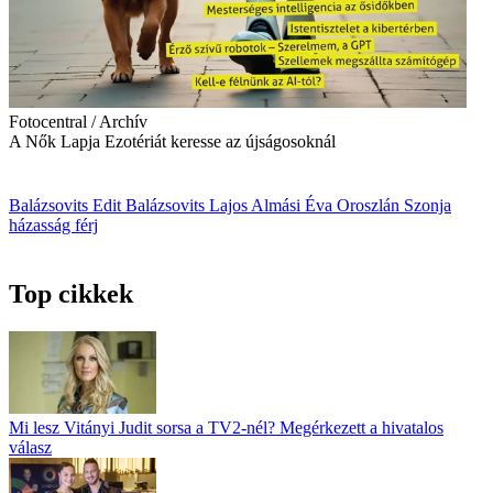
Fotocentral / Archív
A Nők Lapja Ezotériát keresse az újságosoknál
Balázsovits Edit
Balázsovits Lajos
Almási Éva
Oroszlán Szonja
házasság
férj
Top cikkek
Mi lesz Vitányi Judit sorsa a TV2-nél? Megérkezett a hivatalos
válasz