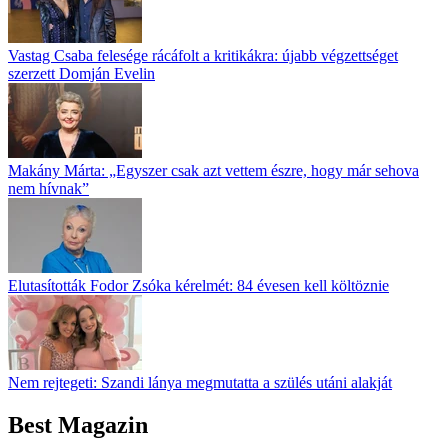
Vastag Csaba felesége rácáfolt a kritikákra: újabb végzettséget
szerzett Domján Evelin
Makány Márta: „Egyszer csak azt vettem észre, hogy már sehova
nem hívnak”
Elutasították Fodor Zsóka kérelmét: 84 évesen kell költöznie
Nem rejtegeti: Szandi lánya megmutatta a szülés utáni alakját
Best Magazin