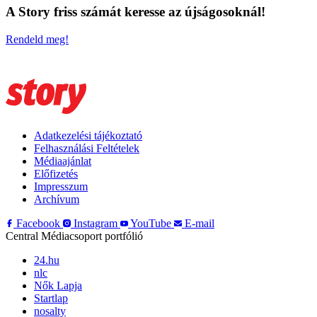
A Story friss számát keresse az újságosoknál!
Rendeld meg!
Adatkezelési tájékoztató
Felhasználási Feltételek
Médiaajánlat
Előfizetés
Impresszum
Archívum
Facebook
Instagram
YouTube
E-mail
Central Médiacsoport portfólió
24.hu
nlc
Nők Lapja
Startlap
nosalty