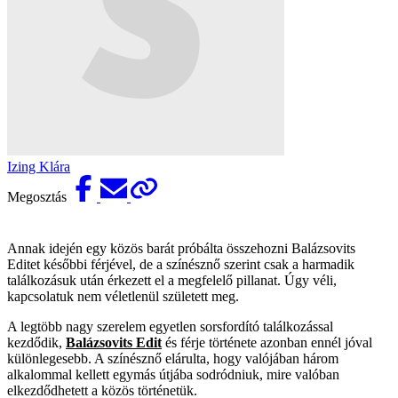
Izing Klára
Megosztás
Annak idején egy közös barát próbálta összehozni Balázsovits
Editet későbbi férjével, de a színésznő szerint csak a harmadik
találkozásuk után érkezett el a megfelelő pillanat. Úgy véli,
kapcsolatuk nem véletlenül született meg.
A legtöbb nagy szerelem egyetlen sorsfordító találkozással
kezdődik,
Balázsovits Edit
és férje története azonban ennél jóval
különlegesebb. A színésznő elárulta, hogy valójában három
alkalommal kellett egymás útjába sodródniuk, mire valóban
elkezdődhetett a közös történetük.