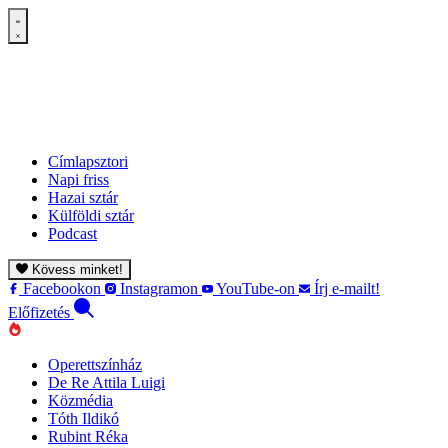
Címlapsztori
Napi friss
Hazai sztár
Külföldi sztár
Podcast
Kövess minket!
Facebookon
Instagramon
YouTube-on
Írj e-mailt!
Előfizetés
Operettszínház
De Re Attila Luigi
Közmédia
Tóth Ildikó
Rubint Réka