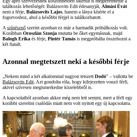
Egy apró szervezésnek köszönhetően sikerült is megteremtenie a
találkozás lehetőségét: Balázsovits Edit édesanyját,
Almási Évát
nem a férje,
Balázsovits Lajos
, hanem a lánya kísérte el a
fogorvoshoz, ahol a későbbi férjjel is találkozhatott.
A
színésznő
szerint azonban ez már a harmadik próbálkozás volt.
Korábban
Oroszlán Szonja
mutatta be őket egymásnak, majd
Balogh Erika
és férje,
Pintér Tamás
is megpróbálta összehozni a
két fiatalt.
Azonnal megtetszett neki a későbbi férje
„Nekem mind a két alkalommal nagyon tetszett
Dodó
” – vallotta be
Balázsovits Edit
. Azt gondolta róla, hogy kifejezetten vonzó férfi,
akivel szívesen megismerkedne közelebbről is.
A kapcsolatból azonban akkor még nem lett semmi, mert a férfi egy
korábbi szerelmi csalódás miatt nem volt nyitott egy új kapcsolatra.