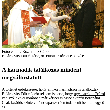
Fotocentral / Rozmanitz Gábor
Balázsovits Edit és férje, dr. Fürstner József esküvője
A harmadik találkozás mindent
megváltoztatott
A történet érdekessége, hogy amikor harmadszor is találkoztak,
Balázsovits Edit először fel sem ismerte, hogy
ugyanarról a férfiról
van szó
, akivel korábban már kétszer is össze akarták boronálni.
Csak később, szinte villámcsapásszerűen tudatosult benne, hogy ő
az.