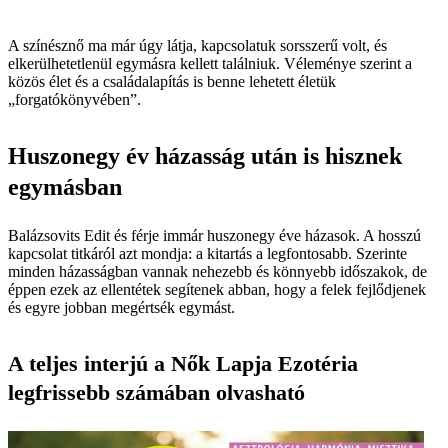
A színésznő ma már úgy látja, kapcsolatuk sorsszerű volt, és
elkerülhetetlenül egymásra kellett találniuk. Véleménye szerint a
közös élet és a családalapítás is benne lehetett életük
„forgatókönyvében”.
Huszonegy év házasság után is hisznek
egymásban
Balázsovits Edit és férje immár huszonegy éve házasok. A hosszú
kapcsolat titkáról azt mondja: a kitartás a legfontosabb. Szerinte
minden házasságban vannak nehezebb és könnyebb időszakok, de
éppen ezek az ellentétek segítenek abban, hogy a felek fejlődjenek
és egyre jobban megértsék egymást.
A teljes interjú a Nők Lapja Ezotéria
legfrissebb számában olvasható