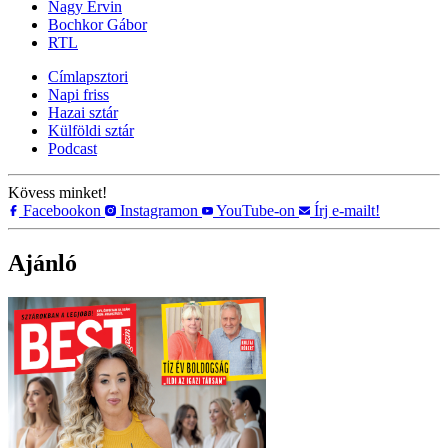
Nagy Ervin
Bochkor Gábor
RTL
Címlapsztori
Napi friss
Hazai sztár
Külföldi sztár
Podcast
Kövess minket!
Facebookon
Instagramon
YouTube-on
Írj e-mailt!
Ajánló