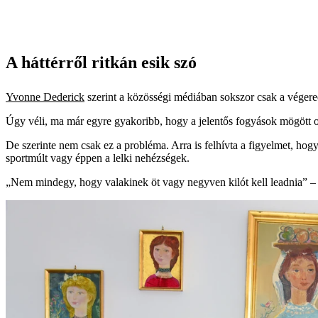
A háttérről ritkán esik szó
Yvonne Dederick
szerint a közösségi médiában sokszor csak a végered
Úgy véli, ma már egyre gyakoribb, hogy a jelentős fogyások mögött o
De szerinte nem csak ez a probléma. Arra is felhívta a figyelmet, ho
sportmúlt vagy éppen a lelki nehézségek.
„Nem mindegy, hogy valakinek öt vagy negyven kilót kell leadnia” –