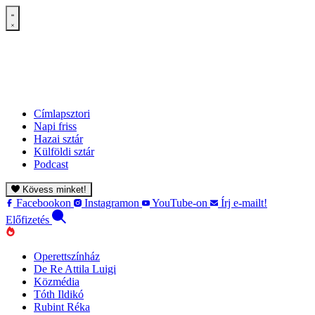
Címlapsztori
Napi friss
Hazai sztár
Külföldi sztár
Podcast
Kövess minket!
Facebookon
Instagramon
YouTube-on
Írj e-mailt!
Előfizetés
Operettszínház
De Re Attila Luigi
Közmédia
Tóth Ildikó
Rubint Réka