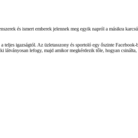
enszerek és ismert emberek jelennek meg egyik napról a másikra karcsúb
 teljes igazságtól. Az üzletasszony és sportoló egy őszinte Facebook-be
i látványosan lefogy, majd amikor megkérdezik tőle, hogyan csinálta, e