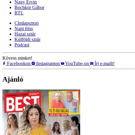
Nagy Ervin
Bochkor Gábor
RTL
Címlapsztori
Napi friss
Hazai sztár
Külföldi sztár
Podcast
Kövess minket!
Facebookon
Instagramon
YouTube-on
Írj e-mailt!
Ajánló