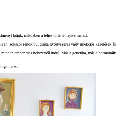
ményt látjuk, miközben a teljes történet rejtve marad.
lyan, sokszor rendkívül drága gyógyszeres vagy injekciós kezelések áll
gy minden ember más helyzetből indul. Más a genetika, más a hormonális
 fogalmazott.