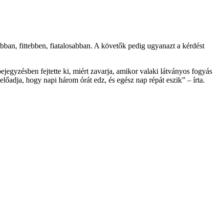
ban, fittebben, fiatalosabban. A követők pedig ugyanazt a kérdést
jegyzésben fejtette ki, miért zavarja, amikor valaki látványos fogyás
lőadja, hogy napi három órát edz, és egész nap répát eszik” – írta.