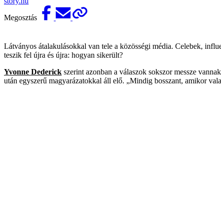
story.hu
Megosztás
Látványos átalakulásokkal van tele a közösségi média. Celebek, influ
teszik fel újra és újra: hogyan sikerült?
Yvonne Dederick
szerint azonban a válaszok sokszor messze vannak a
után egyszerű magyarázatokkal áll elő. „Mindig bosszant, amikor valak