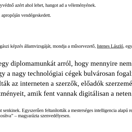
gyvédnő azért ahol lehet, hangot ad a véleményének.
ja apropóján vendégeskedett.
kjogászi képzés államvizsgáját, mondja a műsorvezető,
Istenes László
, eg
egy diplomamunkát arról, hogy mennyire nem
gy a nagy technológiai cégek bulvárosan fog
lták az interneten a szerzők, előadók szerzemé
ítményeit, amik fent vannak digitálisan a neten
t senkinek. Egyszerűen feltanították a mesterséges intelligencia alapú r
osítva” – magyarázta szenvedélyesen.