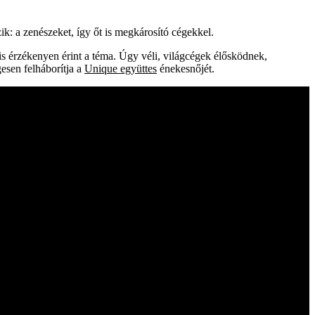
: a zenészeket, így őt is megkárosító cégekkel.
s érzékenyen érint a téma. Úgy véli, világcégek élősködnek,
esen felháborítja a
Unique együttes
énekesnőjét.