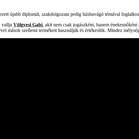
zett újabb diplomát, szakdolgozata pedig húsbavágó témával foglalkozik
 vallja
Völgyesi Gabi
, akit nem csak jogászként, hanem énekesnőként i
ével mások szellemi termékeit használják és értékesítik. Mindez mélység