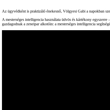
Az ügyvédként is praktizáló énekesnő, Völgyesi Gabi a napokban szer
A mesterséges intelligencia használata üdvös és kártékony egyszerre –
gazdagodnak a zeneipar alkotóin: a mesterséges intelligencia segítség