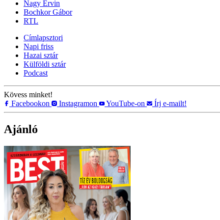
Nagy Ervin
Bochkor Gábor
RTL
Címlapsztori
Napi friss
Hazai sztár
Külföldi sztár
Podcast
Kövess minket!
Facebookon
Instagramon
YouTube-on
Írj e-mailt!
Ajánló