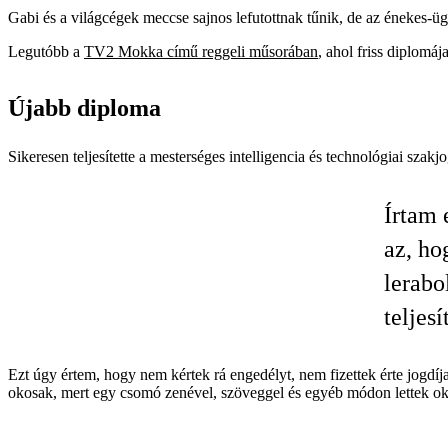
Gabi és a világcégek meccse sajnos lefutottnak tűnik, de az énekes-ü
Legutóbb a
TV2 Mokka című reggeli műsorában
, ahol friss diplomá
Újabb diploma
Sikeresen teljesítette a mesterséges intelligencia és technológiai sza
Írtam 
az, ho
lerabo
teljes
Ezt úgy értem, hogy nem kértek rá engedélyt, nem fizettek érte jogdíja
okosak, mert egy csomó zenével, szöveggel és egyéb módon lettek ok