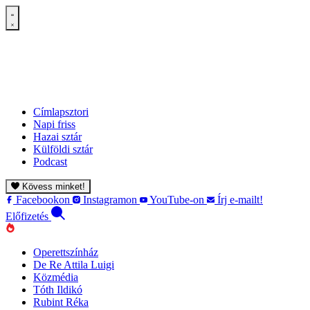
Címlapsztori
Napi friss
Hazai sztár
Külföldi sztár
Podcast
Kövess minket!
Facebookon
Instagramon
YouTube-on
Írj e-mailt!
Előfizetés
Operettszínház
De Re Attila Luigi
Közmédia
Tóth Ildikó
Rubint Réka