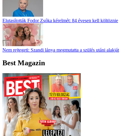
Elutasították Fodor Zsóka kérelmét: 84 évesen kell költöznie
Nem rejtegeti: Szandi lánya megmutatta a szülés utáni alakját
Best Magazin