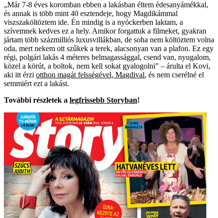
„Már 7-8 éves koromban ebben a lakásban éltem édesanyámékkal,
és annak is több mint 40 esztendeje, hogy Magdikámmal
viszszaköltöztem ide. Én mindig is a nyóckerben laktam, a
szívemnek kedves ez a hely. Amikor forgattuk a filmeket, gyakran
jártam több százmilliós luxusvillákban, de soha nem költöztem volna
oda, mert nekem ott szűkek a terek, alacsonyan van a plafon. Ez egy
régi, polgári lakás 4 méteres belmagassággal, csend van, nyugalom,
közel a körút, a boltok, nem kell sokat gyalogolni” – árulta el Kovi,
aki itt érzi
otthon magát felsségével, Magdival
, és nem cserélné el
semmiért ezt a lakást.
További részletek a
legfrissebb Storyban
!