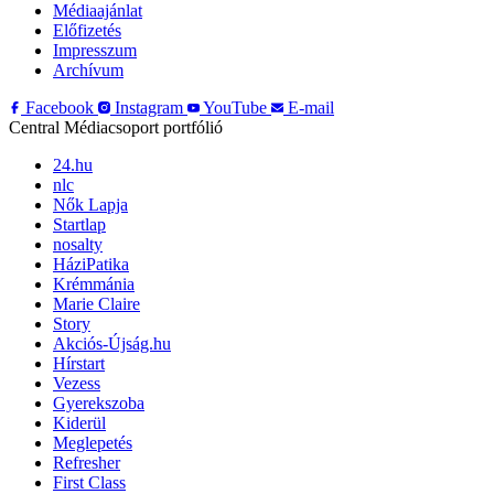
Médiaajánlat
Előfizetés
Impresszum
Archívum
Facebook
Instagram
YouTube
E-mail
Central Médiacsoport portfólió
24.hu
nlc
Nők Lapja
Startlap
nosalty
HáziPatika
Krémmánia
Marie Claire
Story
Akciós-Újság.hu
Hírstart
Vezess
Gyerekszoba
Kiderül
Meglepetés
Refresher
First Class