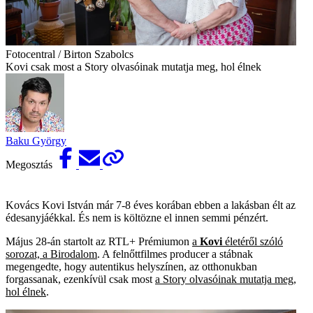
Fotocentral / Birton Szabolcs
Kovi csak most a Story olvasóinak mutatja meg, hol élnek
Baku György
Megosztás
Kovács Kovi István már 7-8 éves korában ebben a lakásban élt az
édesanyjáékkal. És nem is költözne el innen semmi pénzért.
Május 28-án startolt az RTL+ Prémiumon
a
Kovi
életéről szóló
sorozat, a Birodalom
. A felnőttfilmes producer a stábnak
megengedte, hogy autentikus helyszínen, az otthonukban
forgassanak, ezenkívül csak most
a Story olvasóinak mutatja meg,
hol élnek
.