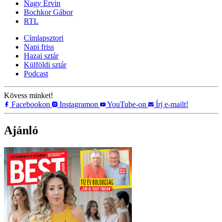
Nagy Ervin
Bochkor Gábor
RTL
Címlapsztori
Napi friss
Hazai sztár
Külföldi sztár
Podcast
Kövess minket!
Facebookon
Instagramon
YouTube-on
Írj e-mailt!
Ajánló