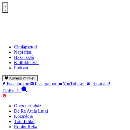
Címlapsztori
Napi friss
Hazai sztár
Külföldi sztár
Podcast
Kövess minket!
Facebookon
Instagramon
YouTube-on
Írj e-mailt!
Előfizetés
Operettszínház
De Re Attila Luigi
Közmédia
Tóth Ildikó
Rubint Réka