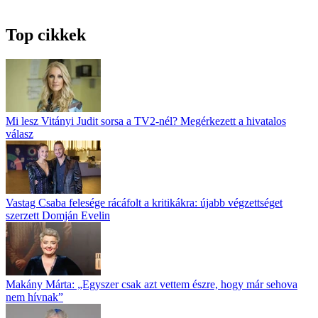
Top cikkek
Mi lesz Vitányi Judit sorsa a TV2-nél? Megérkezett a hivatalos
válasz
Vastag Csaba felesége rácáfolt a kritikákra: újabb végzettséget
szerzett Domján Evelin
Makány Márta: „Egyszer csak azt vettem észre, hogy már sehova
nem hívnak”