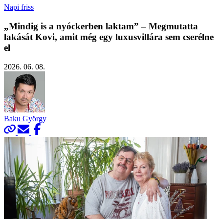
Napi friss
„Mindig is a nyóckerben laktam” – Megmutatta
lakását Kovi, amit még egy luxusvillára sem cserélne
el
2026. 06. 08.
Baku György