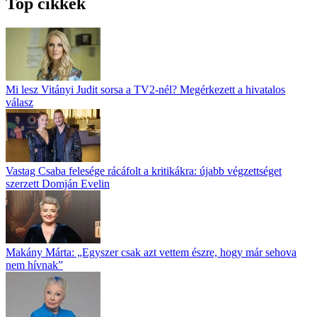
Top cikkek
Mi lesz Vitányi Judit sorsa a TV2-nél? Megérkezett a hivatalos
válasz
Vastag Csaba felesége rácáfolt a kritikákra: újabb végzettséget
szerzett Domján Evelin
Makány Márta: „Egyszer csak azt vettem észre, hogy már sehova
nem hívnak”