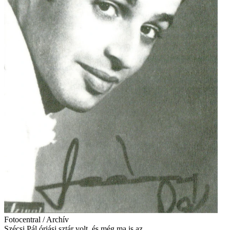
Fotocentral / Archív
Szécsi Pál óriási sztár volt, és még ma is az