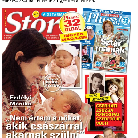
énekeső azonban elterelte a figyelmet a témáról.