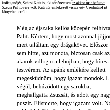
kolléganőjét, Szécsi Katit is, aki történetesen
az akkor már befutott
Szécsi Pál nővére volt. Kati így emlékezett vissza egy Cserhátiról írt
könyvben erről:
Még az éjszaka kellős közepén felhív
Palit. Kértem, hogy most azonnal jöjjön
mert találtam egy drágakövet. Először 
sem hitte, azt mondta, biztosan csak az
akarok villogni a lebujban, hogy híres 
testvérem. Az apánk emlékére kellett
megesküdnöm, hogy igazat mondok. Le
végül, behúzódott egy sarokba,
meghallgatta Zsuzsát, és adott egy nag
puszit. Elismerte, hogy igazam volt. 