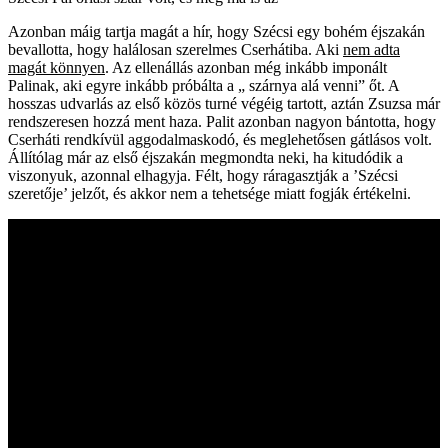
Azonban máig tartja magát a hír, hogy Szécsi egy bohém éjszakán
bevallotta, hogy halálosan szerelmes Cserhátiba. Aki
nem adta
magát könnyen
. Az ellenállás azonban még inkább imponált
Palinak, aki egyre inkább próbálta a „ szárnya alá venni” őt. A
hosszas udvarlás az első közös turné végéig tartott, aztán Zsuzsa már
rendszeresen hozzá ment haza. Palit azonban nagyon bántotta, hogy
Cserháti rendkívül aggodalmaskodó, és meglehetősen gátlásos volt.
Állítólag már az első éjszakán megmondta neki, ha kitudódik a
viszonyuk, azonnal elhagyja. Félt, hogy ráragasztják a ’Szécsi
szeretője’ jelzőt, és akkor nem a tehetsége miatt fogják értékelni.