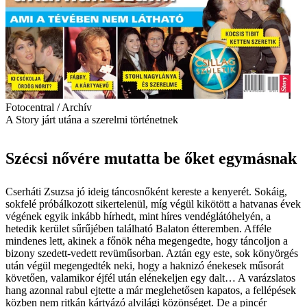
Fotocentral / Archív
A Story járt utána a szerelmi történetnek
Szécsi nővére mutatta be őket egymásnak
Cserháti Zsuzsa jó ideig táncosnőként kereste a kenyerét. Sokáig,
sokfelé próbálkozott sikertelenül, míg végül kikötött a hatvanas évek
végének egyik inkább hírhedt, mint híres vendéglátóhelyén, a
hetedik kerület sűrűjében található Balaton étteremben. Afféle
mindenes lett, akinek a főnök néha megengedte, hogy táncoljon a
bizony szedett-vedett revüműsorban. Aztán egy este, sok könyörgés
után végül megengedték neki, hogy a haknizó énekesek műsorát
követően, valamikor éjfél után elénekeljen egy dalt… A varázslatos
hang azonnal rabul ejtette a már meglehetősen kapatos, a fellépések
közben nem ritkán kártyázó alvilági közönséget. De a pincér