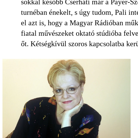
sokkal később Cserháti már a Payer-Sz
turnéban énekelt, s úgy tudom, Pali int
el azt is, hogy a Magyar Rádióban mű
fiatal művészeket oktató stúdióba felv
őt. Kétségkívül szoros kapcsolatba kerü