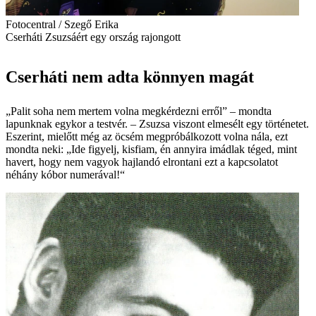
Fotocentral / Szegő Erika
Cserháti Zsuzsáért egy ország rajongott
Cserháti nem adta könnyen magát
„Palit soha nem mertem volna megkérdezni erről” – mondta
lapunknak egykor a testvér. – Zsuzsa viszont elmesélt egy történetet.
Eszerint, mielőtt még az öcsém megpróbálkozott volna nála, ezt
mondta neki: „Ide figyelj, kisfiam, én annyira imádlak téged, mint
havert, hogy nem vagyok hajlandó elrontani ezt a kapcsolatot
néhány kóbor numerával!“