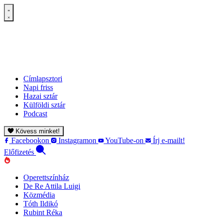
Címlapsztori
Napi friss
Hazai sztár
Külföldi sztár
Podcast
Kövess minket!
Facebookon
Instagramon
YouTube-on
Írj e-mailt!
Előfizetés
Operettszínház
De Re Attila Luigi
Közmédia
Tóth Ildikó
Rubint Réka