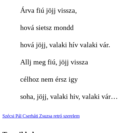
Árva fiú jöjj vissza,
hová sietsz mondd
hová jöjj, valaki hív valaki vár.
Allj meg fiú, jöjj vissza
célhoz nem érsz igy
soha, jöjj, valaki hiv, valaki vár…
Szécsi Pál
Cserháti Zsuzsa
retró
szerelem