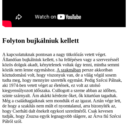
Folyton bujkálniuk kellett
A kapcsolatuknak pontosan a nagy titkolózás vetett véget.
Állandóan bujkálniuk kellett, s ha fellépésen vagy a szervezésnél
közös dolguk akadt, kénytelenek voltak úgy tenni, mintha semmi
közük nem lenne egymáshoz.
A szakmában
persze akkoriban
köztudomású volt, hogy viszonyuk van, de a világ végül sosem
tudta meg, hogy mennyire szerették egymást. Pedig Szécsi Pálnak,
aki 1974-ben vetett véget az életének, ez volt az utolsó
kiegyensúlyozott időszaka. Csillogott a szeme abban az időben,
szinte szárnyalt. Ám akárki kérdezte őket, ők kitartóan tagadtak.
Még a családtagjaiknak sem mondták el az igazat. Aztán vége lett,
de hogy a szakítás nem múlt el nyomtalanul, arra bizonyíték az,
hogy Cserháti dalt énekelt egykori szerelméről. Csak kevesen
tudják, hogy Zsuzsa egyik legnagyobb slágere, az Árva fiú Szécsi
Pálról szól.