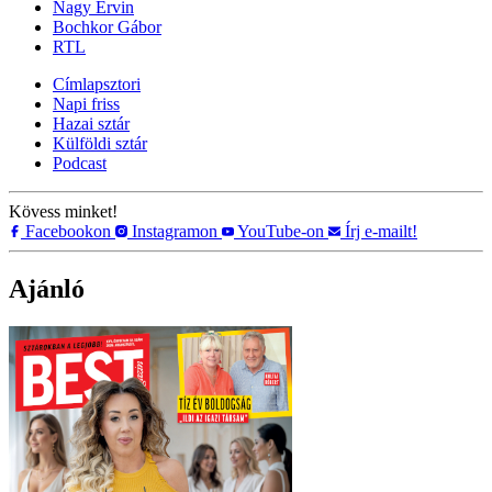
Nagy Ervin
Bochkor Gábor
RTL
Címlapsztori
Napi friss
Hazai sztár
Külföldi sztár
Podcast
Kövess minket!
Facebookon
Instagramon
YouTube-on
Írj e-mailt!
Ajánló