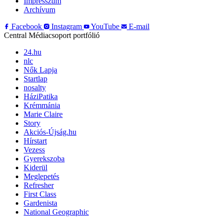
Impresszum
Archívum
Facebook
Instagram
YouTube
E-mail
Central Médiacsoport portfólió
24.hu
nlc
Nők Lapja
Startlap
nosalty
HáziPatika
Krémmánia
Marie Claire
Story
Akciós-Újság.hu
Hírstart
Vezess
Gyerekszoba
Kiderül
Meglepetés
Refresher
First Class
Gardenista
National Geographic