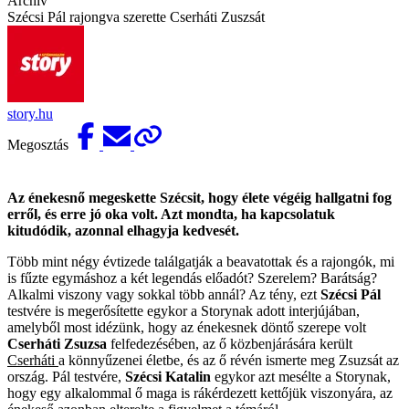
Archív
Szécsi Pál rajongva szerette Cserháti Zuszsát
story.hu
Megosztás
Az énekesnő megeskette Szécsit, hogy élete végéig hallgatni fog
erről, és erre jó oka volt. Azt mondta, ha kapcsolatuk
kitudódik, azonnal elhagyja kedvesét.
Több mint négy évtizede találgatják a beavatottak és a rajongók, mi
is fűzte egymáshoz a két legendás előadót? Szerelem? Barátság?
Alkalmi viszony vagy sokkal több annál? Az tény, ezt
Szécsi Pál
testvére is megerősítette egykor a Storynak adott interjújában,
amelyből most idézünk, hogy az énekesnek döntő szerepe volt
Cserháti Zsuzsa
felfedezésében, az ő közbenjárására került
Cserháti
a könnyűzenei életbe, és az ő révén ismerte meg Zsuzsát az
ország. Pál testvére,
Szécsi Katalin
egykor azt mesélte a Storynak,
hogy egy alkalommal ő maga is rákérdezett kettőjük viszonyára, az