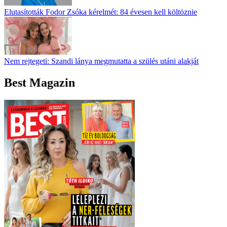
Elutasították Fodor Zsóka kérelmét: 84 évesen kell költöznie
Nem rejtegeti: Szandi lánya megmutatta a szülés utáni alakját
Best Magazin