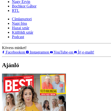
Nagy Ervin
Bochkor Gábor
RTL
Címlapsztori
Napi friss
Hazai sztár
Külföldi sztár
Podcast
Kövess minket!
Facebookon
Instagramon
YouTube-on
Írj e-mailt!
Ajánló