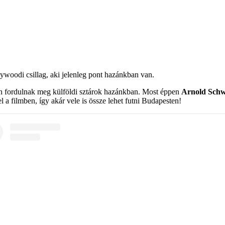
woodi csillag, aki jelenleg pont hazánkban van.
an fordulnak meg külföldi sztárok hazánkban. Most éppen
Arnold Sch
el a filmben, így akár vele is össze lehet futni Budapesten!