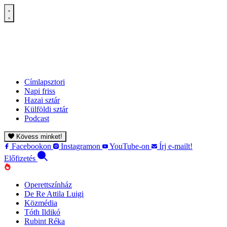
Címlapsztori
Napi friss
Hazai sztár
Külföldi sztár
Podcast
Kövess minket!
Facebookon
Instagramon
YouTube-on
Írj e-mailt!
Előfizetés
Operettszínház
De Re Attila Luigi
Közmédia
Tóth Ildikó
Rubint Réka