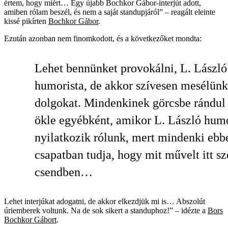
értem, hogy miért… Egy újabb Bochkor Gábor-interjút adott,
amiben rólam beszél, és nem a saját standupjáról” – reagált eleinte
kissé pikírten
Bochkor Gábor
.
Ezután azonban nem finomkodott, és a következőket mondta:
Lehet bennünket provokálni, L. László
humorista, de akkor szívesen mesélünk
dolgokat. Mindenkinek görcsbe rándul
ökle egyébként, amikor L. László humo
nyilatkozik rólunk, mert mindenki ebb
csapatban tudja, hogy mit művelt itt s
csendben…
Lehet interjúkat adogatni, de akkor elkezdjük mi is… Abszolút
úriemberek voltunk. Na de sok sikert a standuphoz!” – idézte a
Bors
Bochkor Gábort
.