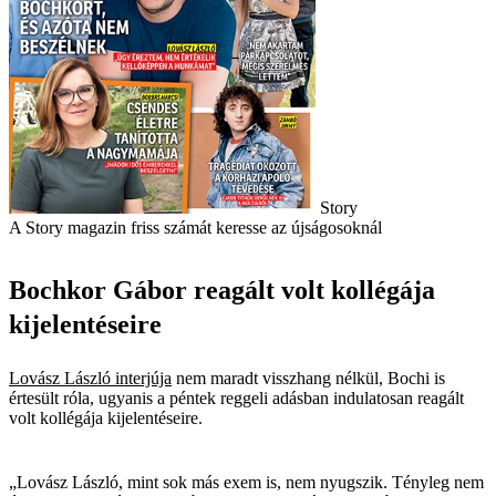
Story
A Story magazin friss számát keresse az újságosoknál
Bochkor Gábor reagált volt kollégája
kijelentéseire
Lovász László interjúja
nem maradt visszhang nélkül, Bochi is
értesült róla, ugyanis a péntek reggeli adásban indulatosan reagált
volt kollégája kijelentéseire.
„Lovász László, mint sok más exem is, nem nyugszik. Tényleg nem