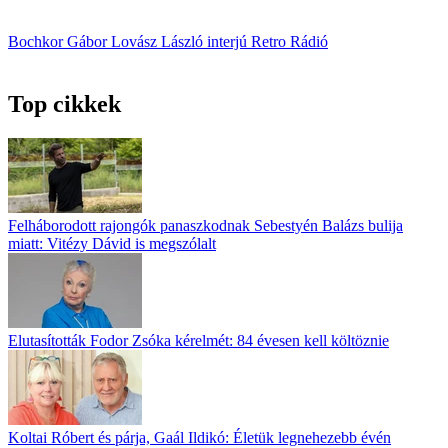
Bochkor Gábor
Lovász László
interjú
Retro Rádió
Top cikkek
Felháborodott rajongók panaszkodnak Sebestyén Balázs bulija
miatt: Vitézy Dávid is megszólalt
Elutasították Fodor Zsóka kérelmét: 84 évesen kell költöznie
Koltai Róbert és párja, Gaál Ildikó: Életük legnehezebb évén