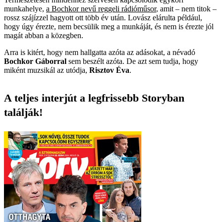
munkahelye,
a Bochkor nevű reggeli rádióműsor
, amit – nem titok –
rossz szájízzel hagyott ott több év után. Lovász elárulta például,
hogy úgy érezte, nem becsülik meg a munkáját, és nem is érezte jól
magát abban a közegben.
Arra is kitért, hogy nem hallgatta azóta az adásokat, a névadó
Bochkor Gáborral
sem beszélt azóta. De azt sem tudja, hogy
miként muzsikál az utódja,
Risztov Éva
.
A teljes interjút a legfrissebb Storyban
találják!