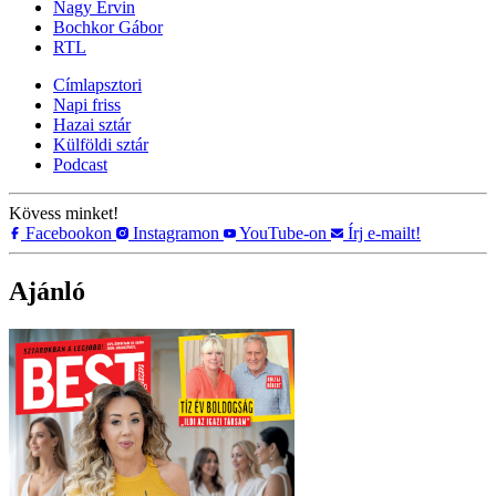
Nagy Ervin
Bochkor Gábor
RTL
Címlapsztori
Napi friss
Hazai sztár
Külföldi sztár
Podcast
Kövess minket!
Facebookon
Instagramon
YouTube-on
Írj e-mailt!
Ajánló