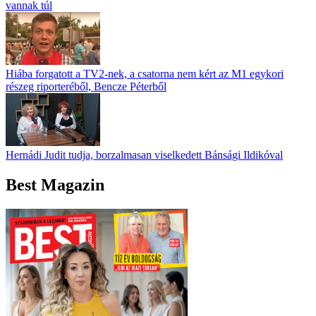
vannak túl
Hiába forgatott a TV2-nek, a csatorna nem kért az M1 egykori
részeg riporteréből, Bencze Péterből
Hernádi Judit tudja, borzalmasan viselkedett Bánsági Ildikóval
Best Magazin