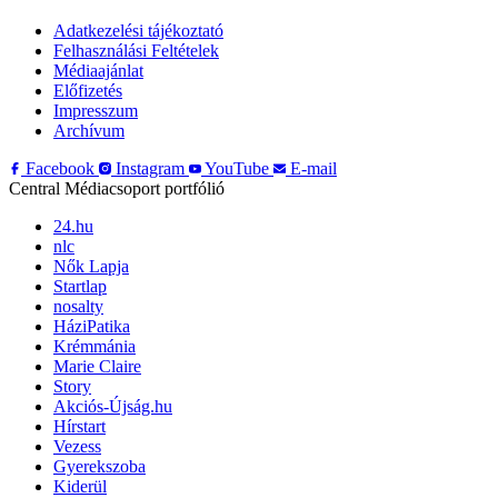
Adatkezelési tájékoztató
Felhasználási Feltételek
Médiaajánlat
Előfizetés
Impresszum
Archívum
Facebook
Instagram
YouTube
E-mail
Central Médiacsoport portfólió
24.hu
nlc
Nők Lapja
Startlap
nosalty
HáziPatika
Krémmánia
Marie Claire
Story
Akciós-Újság.hu
Hírstart
Vezess
Gyerekszoba
Kiderül