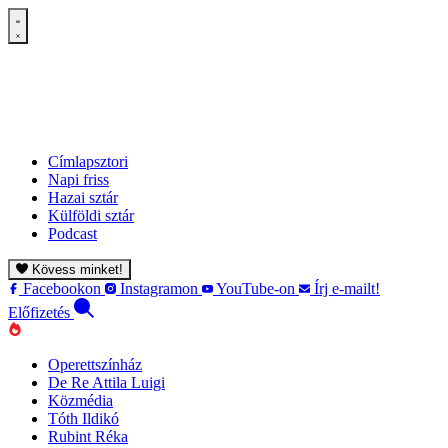
Címlapsztori
Napi friss
Hazai sztár
Külföldi sztár
Podcast
Kövess minket!
Facebookon
Instagramon
YouTube-on
Írj e-mailt!
Előfizetés
Operettszínház
De Re Attila Luigi
Közmédia
Tóth Ildikó
Rubint Réka