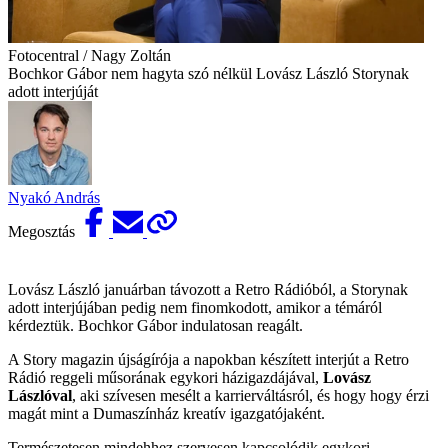
Fotocentral / Nagy Zoltán
Bochkor Gábor nem hagyta szó nélkül Lovász László Storynak
adott interjúját
Nyakó András
Megosztás
Lovász László januárban távozott a Retro Rádióból, a Storynak
adott interjújában pedig nem finomkodott, amikor a témáról
kérdeztük. Bochkor Gábor indulatosan reagált.
A Story magazin újságírója a napokban készített interjút a Retro
Rádió reggeli műsorának egykori házigazdájával,
Lovász
Lászlóval
, aki szívesen mesélt a karrierváltásról, és hogy hogy érzi
magát mint a Dumaszínház kreatív igazgatójaként.
Természetesen mindehhez szervesen kapcsolódik egykori