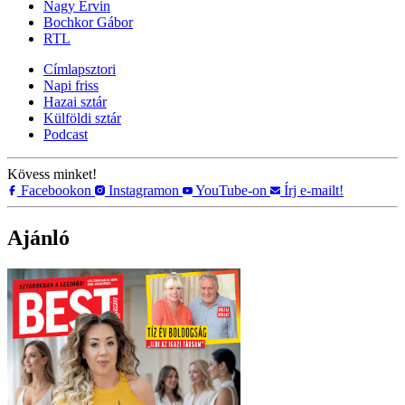
Nagy Ervin
Bochkor Gábor
RTL
Címlapsztori
Napi friss
Hazai sztár
Külföldi sztár
Podcast
Kövess minket!
Facebookon
Instagramon
YouTube-on
Írj e-mailt!
Ajánló