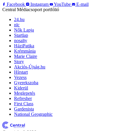
Facebook
Instagram
YouTube
E-mail
Central Médiacsoport portfólió
24.hu
nlc
Nők Lapja
Startlap
nosalty
HáziPatika
Krémmánia
Marie Claire
Story
Akciós-Újság.hu
Hírstart
Vezess
Gyerekszoba
Kiderül
Meglepetés
Refresher
First Class
Gardenista
National Geographic