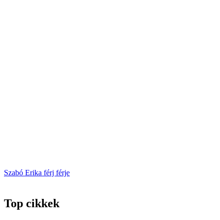
Szabó Erika
férj
férje
Top cikkek