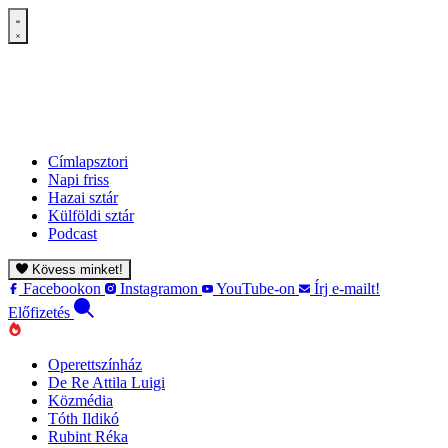
Címlapsztori
Napi friss
Hazai sztár
Külföldi sztár
Podcast
Kövess minket!
Facebookon
Instagramon
YouTube-on
Írj e-mailt!
Előfizetés
Operettszínház
De Re Attila Luigi
Közmédia
Tóth Ildikó
Rubint Réka