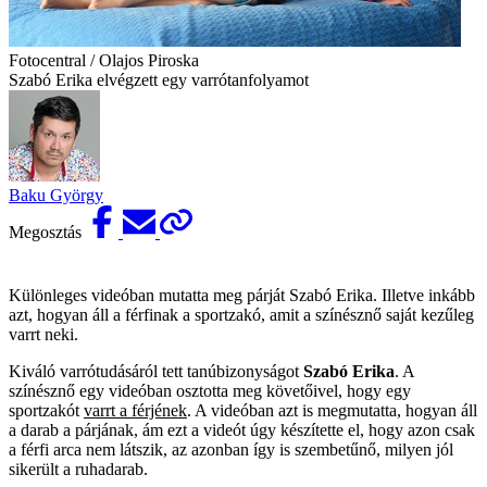
Fotocentral / Olajos Piroska
Szabó Erika elvégzett egy varrótanfolyamot
Baku György
Megosztás
Különleges videóban mutatta meg párját Szabó Erika. Illetve inkább
azt, hogyan áll a férfinak a sportzakó, amit a színésznő saját kezűleg
varrt neki.
Kiváló varrótudásáról tett tanúbizonyságot
Szabó Erika
. A
színésznő egy videóban osztotta meg követőivel, hogy egy
sportzakót
varrt a férjének
. A videóban azt is megmutatta, hogyan áll
a darab a párjának, ám ezt a videót úgy készítette el, hogy azon csak
a férfi arca nem látszik, az azonban így is szembetűnő, milyen jól
sikerült a ruhadarab.