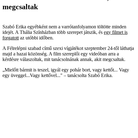
megcsaltak
Szabó Erika egyébként nem a varrótanfolyamon töltötte minden
idejét. A Thália Színházban több szerepet játszik, és
egy filmet is
forgatott
az utóbbi időben.
A Félrelépni szabad című szexi vígjátékot szeptember 24-től láthatja
majd a hazai közönség. A film szereplői egy videóban arra a
kérdésre válaszoltak, mit tanácsolnának annak, akit megcsaltak.
„Mielőtt bármit is teszel, igyál egy pohár bort, vagy kettőt... Vagy
egy üveggel...Vagy kettővel..." – tanácsolta Szabó Erika.