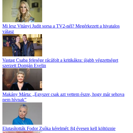
Mi lesz Vitányi Judit sorsa a TV2-nél? Megérkezett a hivatalos
válasz
Vastag Csaba felesége rácáfolt a kritikákra: újabb végzettséget
szerzett Domján Evelin
Makány Márta: „Egyszer csak azt vettem észre, hogy már sehova
nem hívnak”
Elutasították Fodor Zsóka kérelmét: 84 évesen kell költöznie