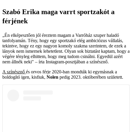
Szabó Erika maga varrt sportzakót a
férjének
„Én elképesztően jól éreztem magam a Varróház szuper haladó
tanfolyamán. Tény, hogy egy sportzakó elég ambiciózus vállalás,
tekintve, hogy ez egy nagyon komoly szakma szerintem, de ezek a
lányok nem ismernek lehetetlent. Olyan sok biztatást kaptam, hogy a
végére tényleg elhittem, hogy meg tudom csinálni. Egyedül azért
nem állnék neki" – írta Instagram-posztjában a színésznő.
A színésznő
és orvos férje 2020-ban mondták ki egymásnak a
boldogító igen, kisfiuk,
Nolen
pedig 2023. októberében született.