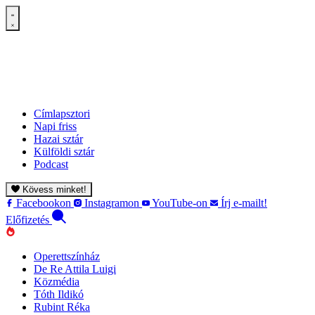
Címlapsztori
Napi friss
Hazai sztár
Külföldi sztár
Podcast
Kövess minket!
Facebookon
Instagramon
YouTube-on
Írj e-mailt!
Előfizetés
Operettszínház
De Re Attila Luigi
Közmédia
Tóth Ildikó
Rubint Réka