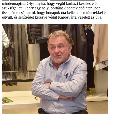
mindennapjait
. Olyannyira, hogy végül kórházi kezelésre is
szüksége lett. Fábry egy helyi portálnak adott videóinterjúban
őszintén mesélt arról, hogy hónapok óta kellemetlen tünetekkel él
együtt, és segítséget keresve végül Kaposvárra vezetett az útja.