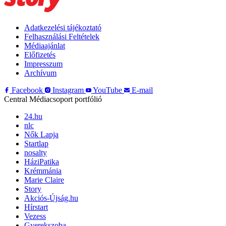
Adatkezelési tájékoztató
Felhasználási Feltételek
Médiaajánlat
Előfizetés
Impresszum
Archívum
Facebook
Instagram
YouTube
E-mail
Central Médiacsoport portfólió
24.hu
nlc
Nők Lapja
Startlap
nosalty
HáziPatika
Krémmánia
Marie Claire
Story
Akciós-Újság.hu
Hírstart
Vezess
Gyerekszoba