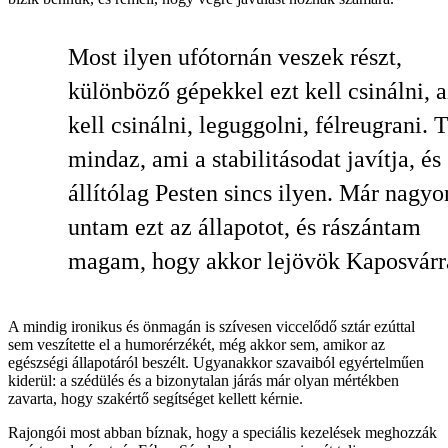
Most ilyen ufótornán veszek részt,
különböző gépekkel ezt kell csinálni, a
kell csinálni, leguggolni, félreugrani. 
mindaz, ami a stabilitásodat javítja, és
állítólag Pesten sincs ilyen. Már nagyo
untam ezt az állapotot, és rászántam
magam, hogy akkor lejövök Kaposvárr
A mindig ironikus és önmagán is szívesen viccelődő sztár ezúttal
sem veszítette el a humorérzékét, még akkor sem, amikor az
egészségi állapotáról beszélt. Ugyanakkor szavaiból egyértelműen
kiderül: a szédülés és a bizonytalan járás már olyan mértékben
zavarta, hogy szakértő segítséget kellett kérnie.
Rajongói most abban bíznak, hogy a speciális kezelések meghozzák