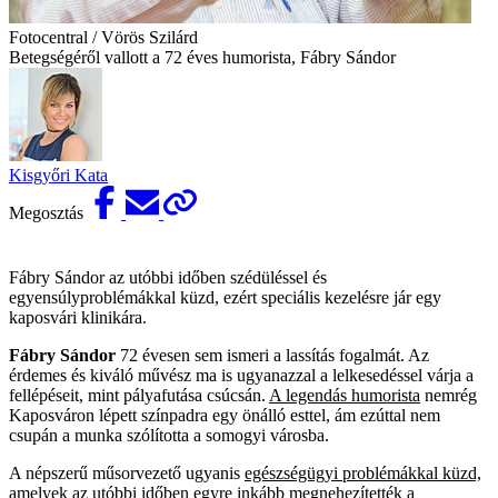
Fotocentral / Vörös Szilárd
Betegségéről vallott a 72 éves humorista, Fábry Sándor
Kisgyőri Kata
Megosztás
Fábry Sándor az utóbbi időben szédüléssel és
egyensúlyproblémákkal küzd, ezért speciális kezelésre jár egy
kaposvári klinikára.
Fábry Sándor
72 évesen sem ismeri a lassítás fogalmát. Az
érdemes és kiváló művész ma is ugyanazzal a lelkesedéssel várja a
fellépéseit, mint pályafutása csúcsán.
A legendás humorista
nemrég
Kaposváron lépett színpadra egy önálló esttel, ám ezúttal nem
csupán a munka szólította a somogyi városba.
A népszerű műsorvezető ugyanis
egészségügyi problémákkal küzd,
amelyek az utóbbi időben egyre inkább megnehezítették a