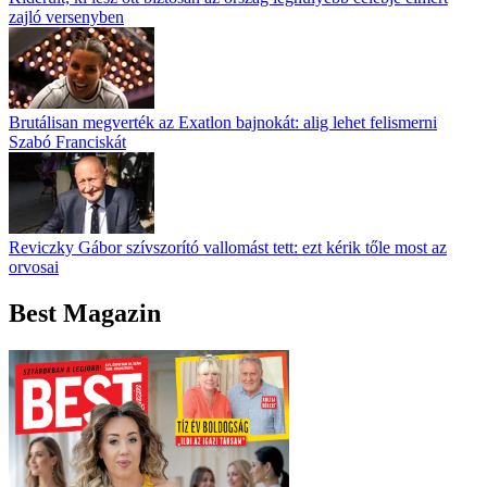
zajló versenyben
Brutálisan megverték az Exatlon bajnokát: alig lehet felismerni
Szabó Franciskát
Reviczky Gábor szívszorító vallomást tett: ezt kérik tőle most az
orvosai
Best Magazin