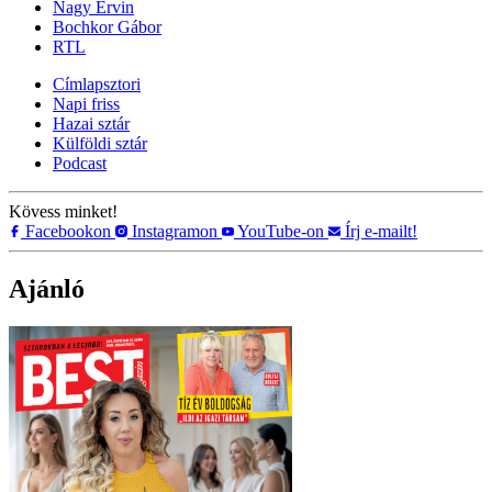
Nagy Ervin
Bochkor Gábor
RTL
Címlapsztori
Napi friss
Hazai sztár
Külföldi sztár
Podcast
Kövess minket!
Facebookon
Instagramon
YouTube-on
Írj e-mailt!
Ajánló