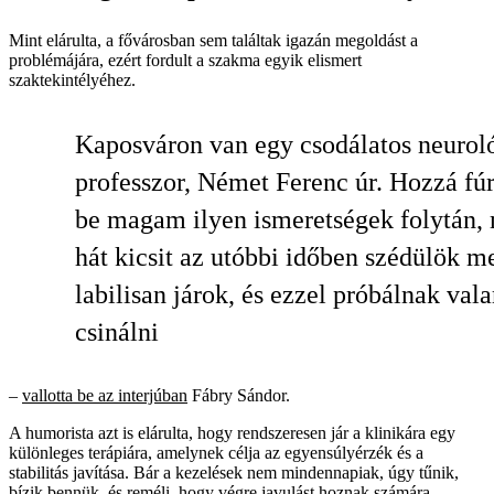
Mint elárulta, a fővárosban sem találtak igazán megoldást a
problémájára, ezért fordult a szakma egyik elismert
szaktekintélyéhez.
Kaposváron van egy csodálatos neurol
professzor, Német Ferenc úr. Hozzá fú
be magam ilyen ismeretségek folytán, 
hát kicsit az utóbbi időben szédülök m
labilisan járok, és ezzel próbálnak val
csinálni
–
vallotta be az interjúban
Fábry Sándor.
A humorista azt is elárulta, hogy rendszeresen jár a klinikára egy
különleges terápiára, amelynek célja az egyensúlyérzék és a
stabilitás javítása. Bár a kezelések nem mindennapiak, úgy tűnik,
bízik bennük, és reméli, hogy végre javulást hoznak számára.