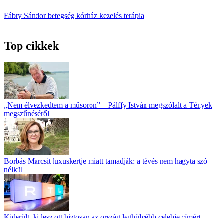
Fábry Sándor
betegség
kórház
kezelés
terápia
Top cikkek
„Nem élvezkedtem a műsoron” – Pálffy István megszólalt a Tények
megszűnéséről
Borbás Marcsit luxuskertje miatt támadják: a tévés nem hagyta szó
nélkül
Kiderült, ki lesz ott biztosan az ország leghülyébb celebje címért