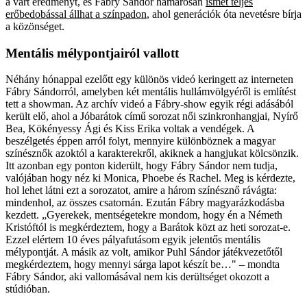
a várt eredményt, és Fábry Sándor hamarosan
ismét teljes
erőbedobással állhat a színpadon
, ahol generációk óta nevetésre bírja
a közönséget.
Mentális mélypontjairól vallott
Néhány hónappal ezelőtt egy különös videó keringett az interneten
Fábry Sándorról, amelyben két mentális hullámvölgyéről is említést
tett a showman. Az archív videó a Fábry-show egyik régi adásából
került elő, ahol a Jóbarátok című sorozat női szinkronhangjai, Nyírő
Bea, Kökényessy Ági és Kiss Erika voltak a vendégek. A
beszélgetés éppen arról folyt, mennyire különböznek a magyar
színésznők azoktól a karakterekről, akiknek a hangjukat kölcsönzik.
Itt azonban egy ponton kiderült, hogy Fábry Sándor nem tudja,
valójában hogy néz ki Monica, Phoebe és Rachel. Meg is kérdezte,
hol lehet látni ezt a sorozatot, amire a három színésznő rávágta:
mindenhol, az összes csatornán. Ezután Fábry magyarázkodásba
kezdett. „Gyerekek, mentségetekre mondom, hogy én a Németh
Kristóftól is megkérdeztem, hogy a Barátok közt az heti sorozat-e.
Ezzel elértem 10 éves pályafutásom egyik jelentős mentális
mélypontját. A másik az volt, amikor Puhl Sándor játékvezetőtől
megkérdeztem, hogy mennyi sárga lapot készít be…" – mondta
Fábry Sándor, aki vallomásával nem kis derültséget okozott a
stúdióban.