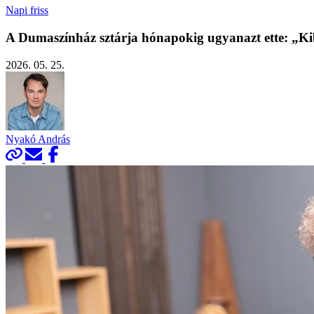
Napi friss
A Dumaszínház sztárja hónapokig ugyanazt ette: „Ki
2026. 05. 25.
Nyakó András