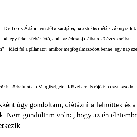
. De Török Ádám nem dől a kardjába, ha aktuális diétája zátonyra fut.
adt egy fekete-fehér fotó, amin az édesapja látható 29 éves korában.
 – idézi fel a pillanatot, amikor megfogalmazódott benne: egy nap szer
 is körbefutotta a Margitszigetet. Idővel arra is rájött: ha szálkásodni a
ként úgy gondoltam, diétázni a felnőttek és a
k. Nem gondoltam volna, hogy az én életemb
etkezik