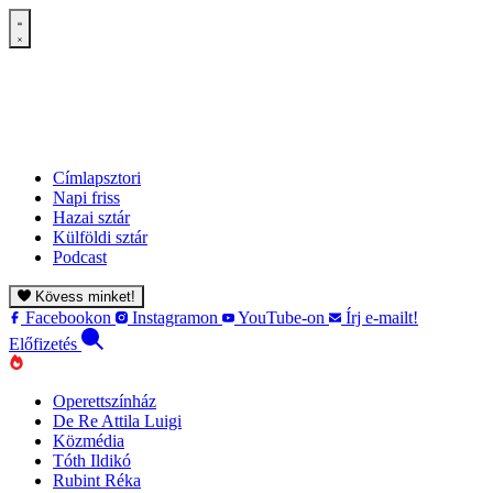
Címlapsztori
Napi friss
Hazai sztár
Külföldi sztár
Podcast
Kövess minket!
Facebookon
Instagramon
YouTube-on
Írj e-mailt!
Előfizetés
Operettszínház
De Re Attila Luigi
Közmédia
Tóth Ildikó
Rubint Réka