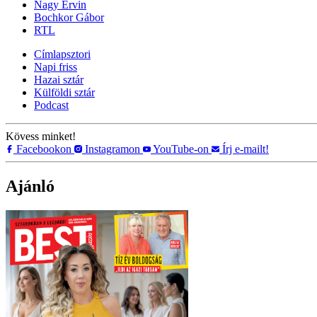
Nagy Ervin
Bochkor Gábor
RTL
Címlapsztori
Napi friss
Hazai sztár
Külföldi sztár
Podcast
Kövess minket!
Facebookon
Instagramon
YouTube-on
Írj e-mailt!
Ajánló