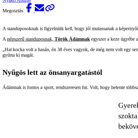
Nyakó András
Megosztás
A standuposoknak is figyelniük kell, hogy jól mutassanak a képernyőn
A
népszerű standuposnak,
Török Ádámnak
egyszer a keze ügyébe ak
„Hat kocka volt a hasán, én 38 éves vagyok, de még nem volt egy sem”
gyúrta ki magát.
Nyűgös lett az önsanyargatástól
Ádámnak is fontos a sport, rendszeresen fut. Volt, hogy hetente többször
Gyerek
szokta
beköv