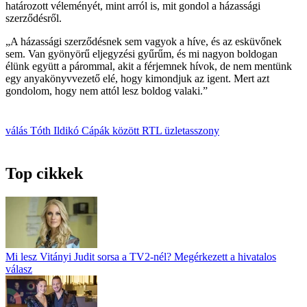
határozott véleményét, mint arról is, mit gondol a házassági
szerződésről.
„A házassági szerződésnek sem vagyok a híve, és az esküvőnek
sem. Van gyönyörű eljegyzési gyűrűm, és mi nagyon boldogan
élünk együtt a párommal, akit a férjemnek hívok, de nem mentünk
egy anyakönyvvezető elé, hogy kimondjuk az igent. Mert azt
gondolom, hogy nem attól lesz boldog valaki.”
válás
Tóth Ildikó
Cápák között
RTL
üzletasszony
Top cikkek
Mi lesz Vitányi Judit sorsa a TV2-nél? Megérkezett a hivatalos
válasz