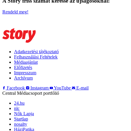
A Story friss számát keresse az újságosoknál!
Rendeld meg!
Adatkezelési tájékoztató
Felhasználási Feltételek
Médiaajánlat
Előfizetés
Impresszum
Archívum
Facebook
Instagram
YouTube
E-mail
Central Médiacsoport portfólió
24.hu
nlc
Nők Lapja
Startlap
nosalty
HáziPatika