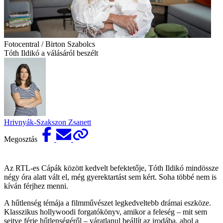
Fotocentral / Birton Szabolcs
Tóth Ildikó a válásáról beszélt
Hrivnyák-Szakszon Zsanett
Megosztás
Az RTL-es Cápák között kedvelt befektetője, Tóth Ildikó mindössze
négy óra alatt vált el, még gyerektartást sem kért. Soha többé nem is
kíván férjhez menni.
A hűtlenség témája a filmművészet legkedveltebb drámai eszköze.
Klasszikus hollywoodi forgatókönyv, amikor a feleség – mit sem
sejtve férje hűtlenségéről – váratlanul beállít az irodába, ahol a