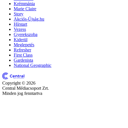
Krémmánia
Marie Claire
Story
Akciós-Újság.hu
Hírstart
Vezess
Gyerekszoba
Kiderül
Meglepetés
Refresher
First Class
Gardenista
National Geographic
Copyright © 2026
Central Médiacsoport Zrt.
Minden jog fenntartva