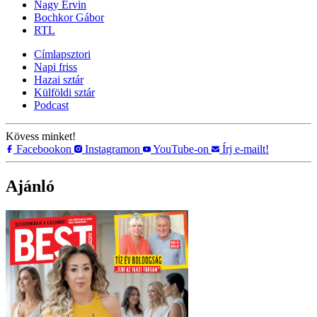
Nagy Ervin
Bochkor Gábor
RTL
Címlapsztori
Napi friss
Hazai sztár
Külföldi sztár
Podcast
Kövess minket!
Facebookon
Instagramon
YouTube-on
Írj e-mailt!
Ajánló