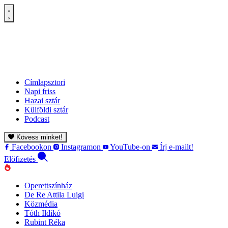
Címlapsztori
Napi friss
Hazai sztár
Külföldi sztár
Podcast
Kövess minket!
Facebookon
Instagramon
YouTube-on
Írj e-mailt!
Előfizetés
Operettszínház
De Re Attila Luigi
Közmédia
Tóth Ildikó
Rubint Réka