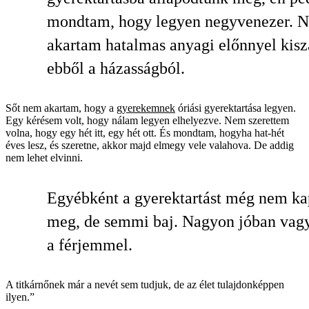
mondtam, hogy legyen negyvenezer. 
akartam hatalmas anyagi előnnyel kisz
ebből a házasságból.
Sőt nem akartam, hogy a
gyerekemnek
óriási gyerektartása legyen.
Egy kérésem volt, hogy nálam legyen elhelyezve. Nem szerettem
volna, hogy egy hét itt, egy hét ott. És mondtam, hogyha hat-hét
éves lesz, és szeretne, akkor majd elmegy vele valahova. De addig
nem lehet elvinni.
Egyébként a gyerektartást még nem k
meg, de semmi baj. Nagyon jóban vag
a férjemmel.
A titkárnőnek már a nevét sem tudjuk, de az élet tulajdonképpen
ilyen.”