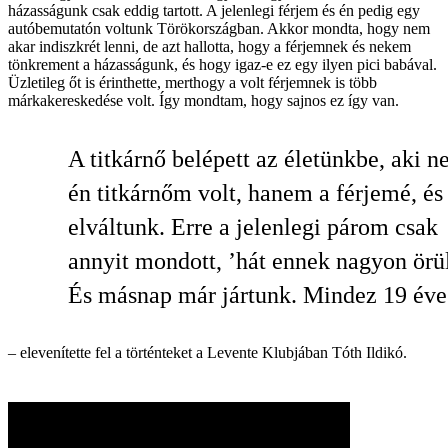
házasságunk csak eddig tartott. A jelenlegi férjem és én pedig egy
autóbemutatón voltunk Törökországban. Akkor mondta, hogy nem
akar indiszkrét lenni, de azt hallotta, hogy a férjemnek és nekem
tönkrement a házasságunk, és hogy igaz-e ez egy ilyen pici babával.
Üzletileg őt is érinthette, merthogy a volt férjemnek is több
márkakereskedése volt. Így mondtam, hogy sajnos ez így van.
A titkárnő belépett az életünkbe, aki 
én titkárnőm volt, hanem a férjemé, és
elváltunk. Erre a jelenlegi párom csak
annyit mondott, ’hát ennek nagyon örül
És másnap már jártunk. Mindez 19 éve
– elevenítette fel a történteket a Levente Klubjában Tóth Ildikó.