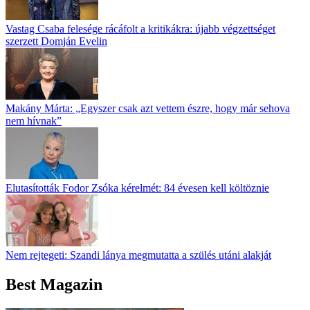
Vastag Csaba felesége rácáfolt a kritikákra: újabb végzettséget
szerzett Domján Evelin
Makány Márta: „Egyszer csak azt vettem észre, hogy már sehova
nem hívnak”
Elutasították Fodor Zsóka kérelmét: 84 évesen kell költöznie
Nem rejtegeti: Szandi lánya megmutatta a szülés utáni alakját
Best Magazin