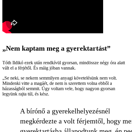
„Nem kaptam meg a gyerektartást”
Tóth Ildikó ezek után rendkívül gyorsan, mindössze négy óra alatt
vált el a férjétől. És máig jóban vannak.
„Se neki, se nekem semmilyen anyagi követelésünk nem volt.
Mindenki vitte a magáét, de nem is szerettem volna ebből a
házasságból semmit. Úgy voltam vele, hogy nagyon gyorsan
legyünk rajta túl, és kész.
A bírónő a gyerekelhelyezésnél
megkérdezte a volt férjemtől, hogy me
gyerektartásba állapodtunk meg, én pe