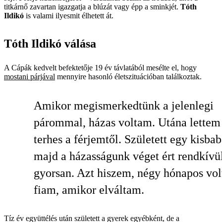
titkárnő zavartan igazgatja a blúzát vagy épp a sminkjét.
Tóth
Ildikó
is valami ilyesmit élhetett át.
Tóth Ildikó válása
A Cápák kedvelt befektetője 19 év távlatából mesélte el, hogy
mostani párjával
mennyire hasonló életszituációban találkoztak.
Amikor megismerkedtünk a jelenlegi
párommal, házas voltam. Utána lettem
terhes a férjemtől. Született egy kisba
majd a házasságunk véget ért rendkívü
gyorsan. Azt hiszem, négy hónapos vol
fiam, amikor elváltam.
Tíz év együttélés után született a gyerek egyébként, de a