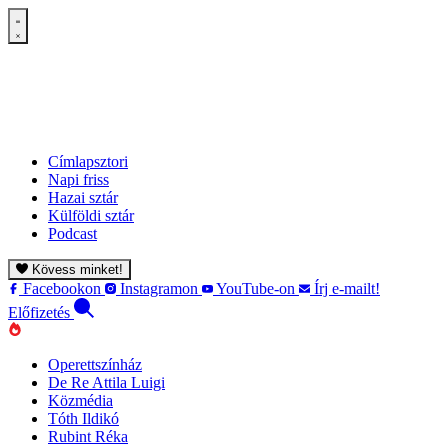
Címlapsztori
Napi friss
Hazai sztár
Külföldi sztár
Podcast
Kövess minket!
Facebookon
Instagramon
YouTube-on
Írj e-mailt!
Előfizetés
Operettszínház
De Re Attila Luigi
Közmédia
Tóth Ildikó
Rubint Réka