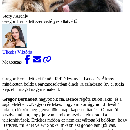
Story / Archív
Gregor Bernadett szenvedélyes állatvédő
Ulicska Viktória
Megosztás
Gregor Bernadett két felnőtt férfi édesanyja. Bence és Álmos
mindketten boldog párkapcsolatban élnek. A színésznő így el tudja
képzelni magát nagymamaként.
Gregor Bernadett
nagyobbik fia,
Bence
régóta külön lakik, és a
saját életét éli. „Nagyon érdekes, hogy amikor úgymond ’levált’
rólam, először még igényeltük a napi kapcsolattartást. Onnantól
kezdve tudtam, hogy jól van, amikor kezdtek elmaradni a
telefonhívások. Érdekes módon ez nem azt váltotta ki belőlem, hogy
’Úristen, mi lehet vele?’ Sokkal inkább azt gondoltam: jól van,