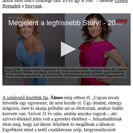
akkor most nincs szüksége rám. És ez így is volt” – mesélte
Gregor
Bernadett
a
Storynak
.
Megjelent a legfrissebb Story! - 2026.05.21.
0
seconds
of
A színésznő kisebbik fia
,
Álmos
még otthon él. „Ugyan tavaly
55
felvették egy egyetemre, de nem kezdte el. Úgy döntött, elmegy
seconds
dolgozni, mert ki akarja próbálni azt az életformát, amikor önálló
keresete van. Szóval 31 év után, amióta anyuka vagyok – aki
szívvel-lélekkel jelen volt a gyerekei életében –, felszabadítónak
élem meg, hogy azt látom: felnőttek és megállnak a lábukon.
Egyébként mind a kettő csodálatosan szép, kiegyensúlyozott