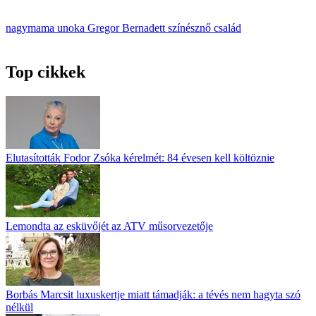
nagymama
unoka
Gregor Bernadett
színésznő
család
Top cikkek
Elutasították Fodor Zsóka kérelmét: 84 évesen kell költöznie
Lemondta az esküvőjét az ATV műsorvezetője
Borbás Marcsit luxuskertje miatt támadják: a tévés nem hagyta szó
nélkül