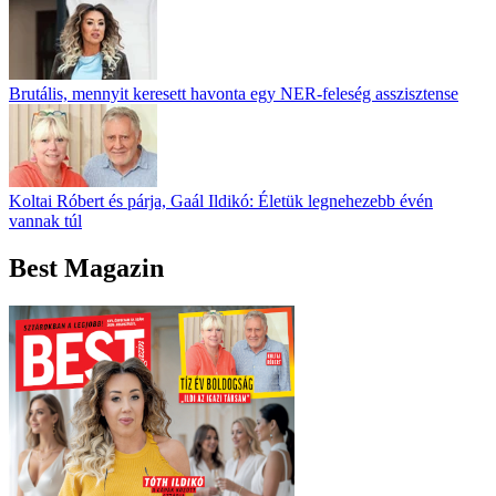
Brutális, mennyit keresett havonta egy NER-feleség asszisztense
Koltai Róbert és párja, Gaál Ildikó: Életük legnehezebb évén
vannak túl
Best Magazin