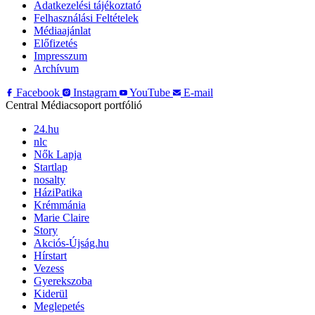
Adatkezelési tájékoztató
Felhasználási Feltételek
Médiaajánlat
Előfizetés
Impresszum
Archívum
Facebook
Instagram
YouTube
E-mail
Central Médiacsoport portfólió
24.hu
nlc
Nők Lapja
Startlap
nosalty
HáziPatika
Krémmánia
Marie Claire
Story
Akciós-Újság.hu
Hírstart
Vezess
Gyerekszoba
Kiderül
Meglepetés