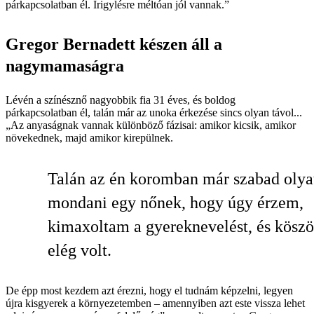
párkapcsolatban él. Irigylésre méltóan jól vannak.”
Gregor Bernadett készen áll a
nagymamaságra
Lévén a színésznő nagyobbik fia 31 éves, és boldog
párkapcsolatban él, talán már az unoka érkezése sincs olyan távol...
„Az anyaságnak vannak különböző fázisai: amikor kicsik, amikor
növekednek, majd amikor kirepülnek.
Talán az én koromban már szabad olya
mondani egy nőnek, hogy úgy érzem,
kimaxoltam a gyereknevelést, és kösz
elég volt.
De épp most kezdem azt érezni, hogy el tudnám képzelni, legyen
újra kisgyerek a környezetemben – amennyiben azt este vissza lehet