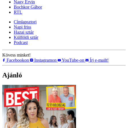
Nagy Ervin
Bochkor Gábor
RTL
Címlapsztori
Napi friss
Hazai sztár
Külföldi sztár
Podcast
Kövess minket!
Facebookon
Instagramon
YouTube-on
Írj e-mailt!
Ajánló