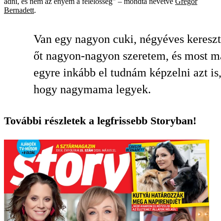
adni, és nem az enyém a felelősség” – mondta nevetve
Gregor
Bernadett
.
Van egy nagyon cuki, négyéves kereszt
őt nagyon-nagyon szeretem, és most m
egyre inkább el tudnám képzelni azt is
hogy nagymama legyek.
További részletek a legfrissebb Storyban!