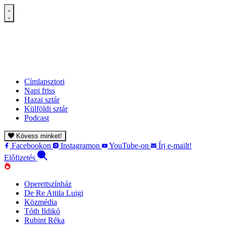
Címlapsztori
Napi friss
Hazai sztár
Külföldi sztár
Podcast
Kövess minket!
Facebookon
Instagramon
YouTube-on
Írj e-mailt!
Előfizetés
Operettszínház
De Re Attila Luigi
Közmédia
Tóth Ildikó
Rubint Réka