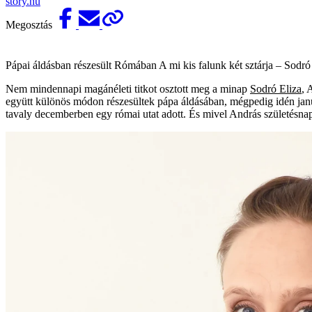
story.hu
Megosztás
Pápai áldásban részesült Rómában A mi kis falunk két sztárja – Sodró
Nem mindennapi magánéleti titkot osztott meg a minap
Sodró Eliza
, 
együtt különös módon részesültek pápa áldásában, mégpedig idén janu
tavaly decemberben egy római utat adott. És mivel András születésnap