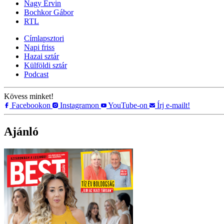
Nagy Ervin
Bochkor Gábor
RTL
Címlapsztori
Napi friss
Hazai sztár
Külföldi sztár
Podcast
Kövess minket!
Facebookon
Instagramon
YouTube-on
Írj e-mailt!
Ajánló