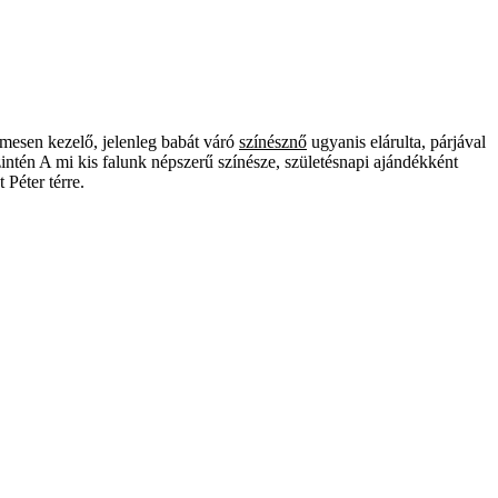
rmesen kezelő, jelenleg babát váró
színésznő
ugyanis elárulta, párjával
szintén A mi kis falunk népszerű színésze, születésnapi ajándékként
Péter térre.