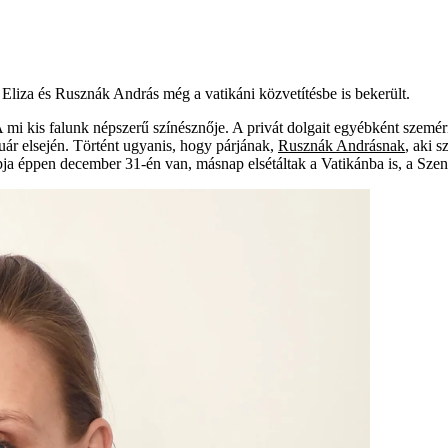
 Eliza és Rusznák András még a vatikáni közvetítésbe is bekerült.
A mi kis falunk népszerű színésznője. A privát dolgait egyébként szemé
ár elsején. Történt ugyanis, hogy párjának,
Rusznák Andrásnak
, aki 
ja éppen december 31-én van, másnap elsétáltak a Vatikánba is, a Szent 