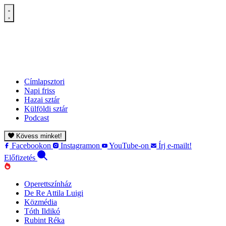
Címlapsztori
Napi friss
Hazai sztár
Külföldi sztár
Podcast
Kövess minket!
Facebookon
Instagramon
YouTube-on
Írj e-mailt!
Előfizetés
Operettszínház
De Re Attila Luigi
Közmédia
Tóth Ildikó
Rubint Réka