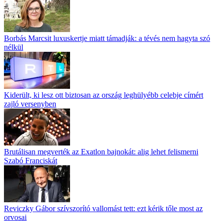
Borbás Marcsit luxuskertje miatt támadják: a tévés nem hagyta szó
nélkül
Kiderült, ki lesz ott biztosan az ország leghülyébb celebje címért
zajló versenyben
Brutálisan megverték az Exatlon bajnokát: alig lehet felismerni
Szabó Franciskát
Reviczky Gábor szívszorító vallomást tett: ezt kérik tőle most az
orvosai