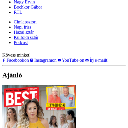
Nagy Ervin
Bochkor Gábor
RTL
Címlapsztori
Napi friss
Hazai sztár
Külföldi sztár
Podcast
Kövess minket!
Facebookon
Instagramon
YouTube-on
Írj e-mailt!
Ajánló