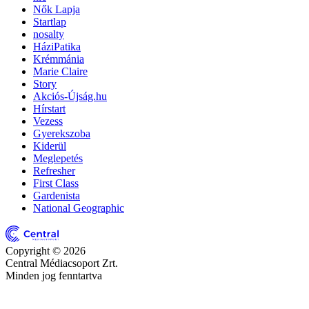
Nők Lapja
Startlap
nosalty
HáziPatika
Krémmánia
Marie Claire
Story
Akciós-Újság.hu
Hírstart
Vezess
Gyerekszoba
Kiderül
Meglepetés
Refresher
First Class
Gardenista
National Geographic
Copyright © 2026
Central Médiacsoport Zrt.
Minden jog fenntartva