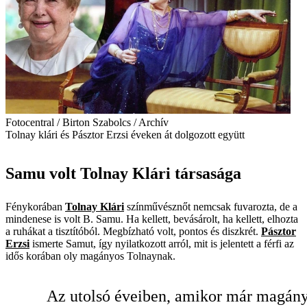
Fotocentral / Birton Szabolcs / Archív
Tolnay klári és Pásztor Erzsi éveken át dolgozott együtt
Samu volt Tolnay Klári társasága
Fénykorában
Tolnay Klári
színművésznőt nemcsak fuvarozta, de a
mindenese is volt B. Samu. Ha kellett, bevásárolt, ha kellett, elhozta
a ruhákat a tisztítóból. Megbízható volt, pontos és diszkrét.
Pásztor
Erzsi
ismerte Samut, így nyilatkozott arról, mit is jelentett a férfi az
idős korában oly magányos Tolnaynak.
Az utolsó éveiben, amikor már magán