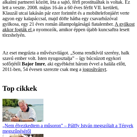
alkalmi partnerei között, írta a sajtó, férfi prostituáltak is voltak. Ez
lett a veszte. 2008. május 16-án a 60 éves férfit VII. kerületi,
Klauzál utcai lakásán pár ezer forintért és a mobiltelefonjáért verte
agyon egy kalapáccsal, majd döfte hátba egy csavarhúzóval
gyilkosa, egy 21 éves román állampolgárságú fiatalember.
A gyilkost
akkor fogták el
a nyomozók, amikor éppen újabb kuncsaftra lesett
törzshelyén.
Az eset megrázta a művészvilágot. „Soma rendkívül szerény, halk
szavú ember volt. Isten nyugosztalja” – így búcsúzott egykori
sofőrjétől
Bajor Imre
, aki egyébként három évvel a halála előtt,
2011-ben, 54 évesen szerezte csak meg a
jogosítványt
.
Top cikkek
„Nem élvezkedtem a műsoron” – Pálffy István megszólalt a Tények
megszűnéséről