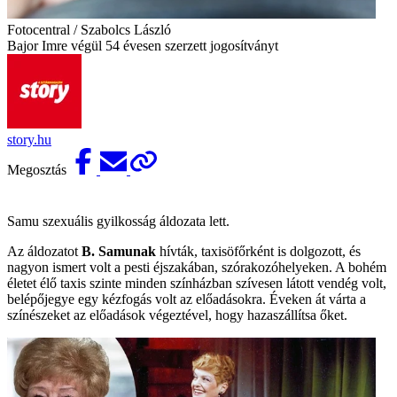
Fotocentral / Szabolcs László
Bajor Imre végül 54 évesen szerzett jogosítványt
story.hu
Megosztás
Samu szexuális gyilkosság áldozata lett.
Az áldozatot
B. Samunak
hívták, taxisöfőrként is dolgozott, és
nagyon ismert volt a pesti éjszakában, szórakozóhelyeken. A bohém
életet élő taxis szinte minden színházban szívesen látott vendég volt,
belépőjegye egy kézfogás volt az előadásokra. Éveken át várta a
színészeket az előadások végeztével, hogy hazaszállítsa őket.