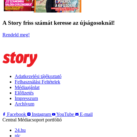
A Story friss számát keresse az újságosoknál!
Rendeld meg!
Adatkezelési tájékoztató
Felhasználási Feltételek
Médiaajánlat
Előfizetés
Impresszum
Archívum
Facebook
Instagram
YouTube
E-mail
Central Médiacsoport portfólió
24.hu
nlc