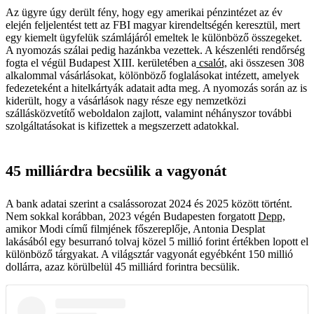
Az ügyre úgy derült fény, hogy egy amerikai pénzintézet az év
elején feljelentést tett az FBI magyar kirendeltségén keresztül, mert
egy kiemelt ügyfelük számlájáról emeltek le különböző összegeket.
A nyomozás szálai pedig hazánkba vezettek. A készenléti rendőrség
fogta el végül Budapest XIII. kerületében a
csalót,
aki összesen 308
alkalommal vásárlásokat, kölönböző foglalásokat intézett, amelyek
fedezeteként a hitelkártyák adatait adta meg. A nyomozás során az is
kiderült, hogy a vásárlások nagy része egy nemzetközi
szállásközvetítő weboldalon zajlott, valamint néhányszor további
szolgáltatásokat is kifizettek a megszerzett adatokkal.
45 milliárdra becsülik a vagyonát
A bank adatai szerint a csalássorozat 2024 és 2025 között történt.
Nem sokkal korábban, 2023 végén Budapesten forgatott
Depp,
amikor Modi című filmjének főszereplője, Antonia Desplat
lakásából egy besurranó tolvaj közel 5 millió forint értékben lopott el
különböző tárgyakat. A világsztár vagyonát egyébként 150 millió
dollárra, azaz körülbelül 45 milliárd forintra becsülik.