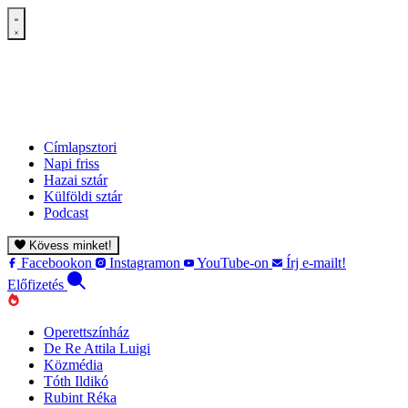
Címlapsztori
Napi friss
Hazai sztár
Külföldi sztár
Podcast
Kövess minket!
Facebookon
Instagramon
YouTube-on
Írj e-mailt!
Előfizetés
Operettszínház
De Re Attila Luigi
Közmédia
Tóth Ildikó
Rubint Réka