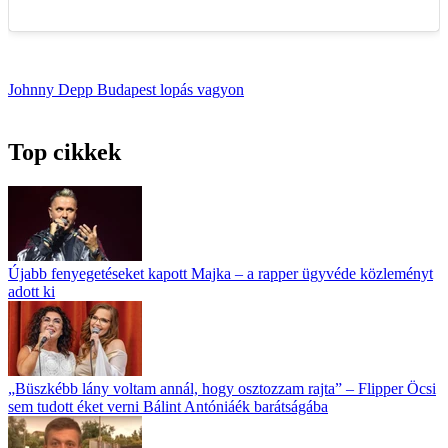
Johnny Depp
Budapest
lopás
vagyon
Top cikkek
Újabb fenyegetéseket kapott Majka – a rapper ügyvéde közleményt
adott ki
„Büszkébb lány voltam annál, hogy osztozzam rajta” – Flipper Öcsi
sem tudott éket verni Bálint Antóniáék barátságába