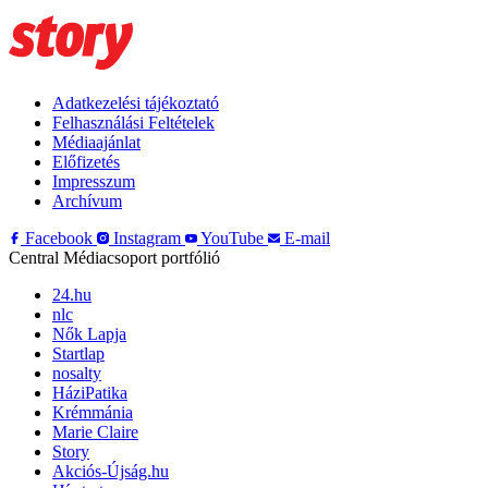
Adatkezelési tájékoztató
Felhasználási Feltételek
Médiaajánlat
Előfizetés
Impresszum
Archívum
Facebook
Instagram
YouTube
E-mail
Central Médiacsoport portfólió
24.hu
nlc
Nők Lapja
Startlap
nosalty
HáziPatika
Krémmánia
Marie Claire
Story
Akciós-Újság.hu