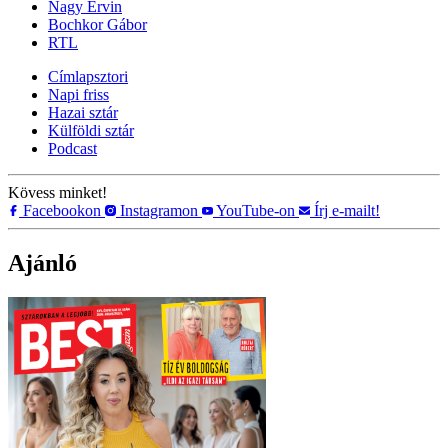
Nagy Ervin
Bochkor Gábor
RTL
Címlapsztori
Napi friss
Hazai sztár
Külföldi sztár
Podcast
Kövess minket!
Facebookon
Instagramon
YouTube-on
Írj e-mailt!
Ajánló