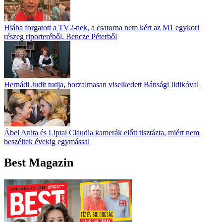
Hiába forgatott a TV2-nek, a csatorna nem kért az M1 egykori
részeg riporteréből, Bencze Péterből
Hernádi Judit tudja, borzalmasan viselkedett Bánsági Ildikóval
Ábel Anita és Liptai Claudia kamerák előtt tisztázta, miért nem
beszéltek évekig egymással
Best Magazin