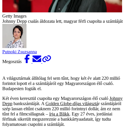
Getty Images
Johnny Depp csalás áldozata lett, magyar férfi csapolta a számláját
Putnoki Zsuzsanna
Megosztás
A világsztárnak állítólag fel sem tűnt, hogy két év alatt 220 millió
forintot lopott el a számlájáról egy Magyarországon élő csaló.
Budapesten fogták el.
Két éven keresztül csapolta egy Magyarországon élő csaló
Johnny
Depp
bankszámláját. A
Golden Globe-díjas világsztá
r számlájáról
szép lassan eltűnt csaknem 220 millió forintnyi dollár, ám ez nem
tűnt fel a filmcsillagnak –
írja a Blikk
. Egy 27 éves, jordániai
férfinak sikerült megszereznie a bankkártyaadatait, így tudta
folyamatosan csapolni a számláját.