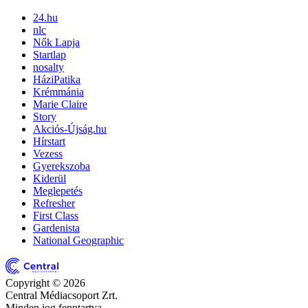
24.hu
nlc
Nők Lapja
Startlap
nosalty
HáziPatika
Krémmánia
Marie Claire
Story
Akciós-Újság.hu
Hírstart
Vezess
Gyerekszoba
Kiderül
Meglepetés
Refresher
First Class
Gardenista
National Geographic
Copyright © 2026
Central Médiacsoport Zrt.
Minden jog fenntartva