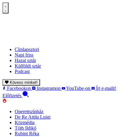
Címlapsztori
Napi friss
Hazai sztár
Külföldi sztár
Podcast
Kövess minket!
Facebookon
Instagramon
YouTube-on
Írj e-mailt!
Előfizetés
Operettszínház
De Re Attila Luigi
Közmédia
Tóth Ildikó
Rubint Réka