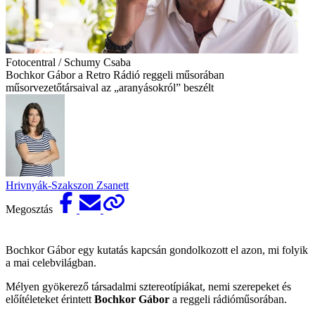
Fotocentral / Schumy Csaba
Bochkor Gábor a Retro Rádió reggeli műsorában
műsorvezetőtársaival az „aranyásokról” beszélt
Hrivnyák-Szakszon Zsanett
Megosztás
Bochkor Gábor egy kutatás kapcsán gondolkozott el azon, mi folyik
a mai celebvilágban.
Mélyen gyökerező társadalmi sztereotípiákat, nemi szerepeket és
előítéleteket érintett
Bochkor Gábor
a reggeli rádióműsorában.