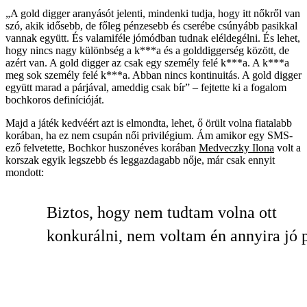
„A gold digger aranyásót jelenti, mindenki tudja, hogy itt nőkről van
szó, akik idősebb, de főleg pénzesebb és cserébe csúnyább pasikkal
vannak együtt. És valamiféle jómódban tudnak eléldegélni. És lehet,
hogy nincs nagy különbség a k***a és a golddiggerség között, de
azért van. A gold digger az csak egy személy felé k***a. A k***a
meg sok személy felé k***a. Abban nincs kontinuitás. A gold digger
együtt marad a párjával, ameddig csak bír” – fejtette ki a fogalom
bochkoros definícióját.
Majd a játék kedvéért azt is elmondta, lehet, ő örült volna fiatalabb
korában, ha ez nem csupán női privilégium. Ám amikor egy SMS-
ező felvetette, Bochkor huszonéves korában
Medveczky Ilona
volt a
korszak egyik legszebb és leggazdagabb nője, már csak ennyit
mondott:
Biztos, hogy nem tudtam volna ott
konkurálni, nem voltam én annyira jó p