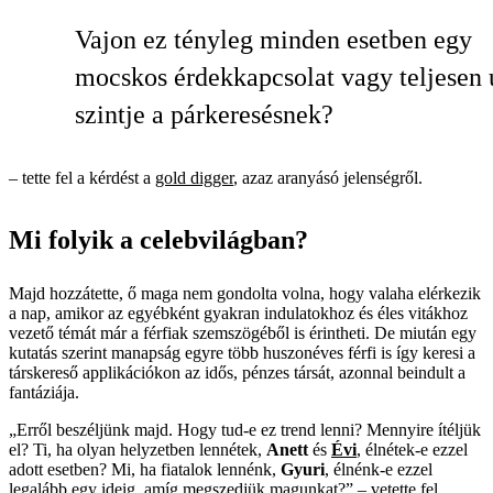
Vajon ez tényleg minden esetben egy
mocskos érdekkapcsolat vagy teljesen 
szintje a párkeresésnek?
– tette fel a kérdést a
gold digger
, azaz aranyásó jelenségről.
Mi folyik a celebvilágban?
Majd hozzátette, ő maga nem gondolta volna, hogy valaha elérkezik
a nap, amikor az egyébként gyakran indulatokhoz és éles vitákhoz
vezető témát már a férfiak szemszögéből is érintheti. De miután egy
kutatás szerint manapság egyre több huszonéves férfi is így keresi a
társkereső applikációkon az idős, pénzes társát, azonnal beindult a
fantáziája.
„Erről beszéljünk majd. Hogy tud-e ez trend lenni? Mennyire ítéljük
el? Ti, ha olyan helyzetben lennétek,
Anett
és
Évi
, élnétek-e ezzel
adott esetben? Mi, ha fiatalok lennénk,
Gyuri
, élnénk-e ezzel
legalább egy ideig, amíg megszedjük magunkat?” – vetette fel