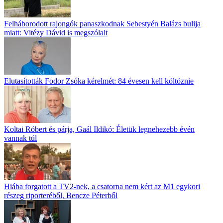
Felháborodott rajongók panaszkodnak Sebestyén Balázs bulija
miatt: Vitézy Dávid is megszólalt
Elutasították Fodor Zsóka kérelmét: 84 évesen kell költöznie
Koltai Róbert és párja, Gaál Ildikó: Életük legnehezebb évén
vannak túl
Hiába forgatott a TV2-nek, a csatorna nem kért az M1 egykori
részeg riporteréből, Bencze Péterből