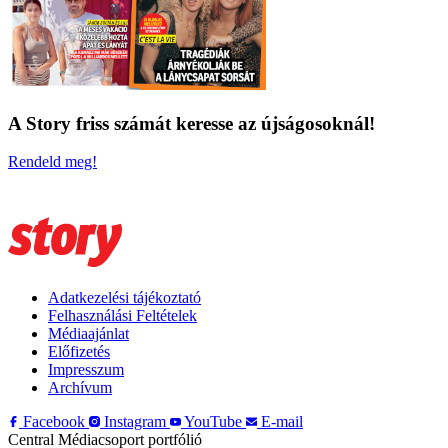
A Story friss számát keresse az újságosoknál!
Rendeld meg!
Adatkezelési tájékoztató
Felhasználási Feltételek
Médiaajánlat
Előfizetés
Impresszum
Archívum
Facebook
Instagram
YouTube
E-mail
Central Médiacsoport portfólió