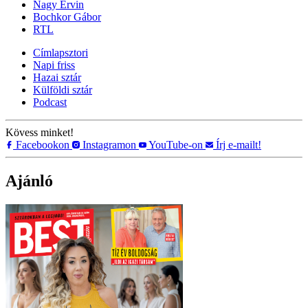
Nagy Ervin
Bochkor Gábor
RTL
Címlapsztori
Napi friss
Hazai sztár
Külföldi sztár
Podcast
Kövess minket!
Facebookon
Instagramon
YouTube-on
Írj e-mailt!
Ajánló