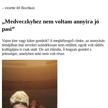
– vezette fel Bochkor.
„Medveczkyhez nem voltam annyira jó
pasi”
Vajon kire vagy kikre gondolt? A megbélyegző címke, az aranyásás
témájában mai neveket szándékosan nem említett, egyik volt rádiós
kollégájára is csak utalt. De azt elárulta, ő hogyan gondol a
jelenségre, amelyben neki nem volt része.