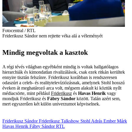
Fotocentral / RTL
Friderikusz Sándor nem rejtette véka alá a véleményét
Mindig megvoltak a kasztok
A régi tévés világban egyébként mindig is voltak hallgatólagos
hierarchiák és kimondatlan rivalizálások, csak ezek ritkán kerültek
ennyire tisztán felszínre. Friderikusz korábban is rendszeresen
odaszúrt a celeb- és realitytelevíziózásnak, amelynek Stohl hosszú
éveken át meghatározó arca volt, mégsem alakult ki köztük nyílt
médiacsörte, mint például
Friderikusz
és
Havas Henrik
vagy
mondjuk Friderikusz és
Fábry Sándor
között. Talán azért sem,
mert egyszerűen két külön univerzumot képviselnek.
Friderikusz Sándor
Friderikusz Talkshow
Stohl Adrás
Ember Márk
Havas Henrik
Fábry Sándor
RTL