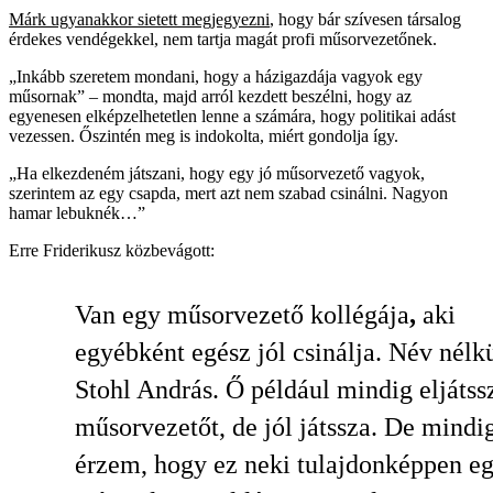
Márk ugyanakkor sietett megjegyezni
, hogy bár szívesen társalog
érdekes vendégekkel, nem tartja magát profi műsorvezetőnek.
„Inkább szeretem mondani, hogy a házigazdája vagyok egy
műsornak” – mondta, majd arról kezdett beszélni, hogy az
egyenesen elképzelhetetlen lenne a számára, hogy politikai adást
vezessen. Őszintén meg is indokolta, miért gondolja így.
„Ha elkezdeném játszani, hogy egy jó műsorvezető vagyok,
szerintem az egy csapda, mert azt nem szabad csinálni. Nagyon
hamar lebuknék…”
Erre Friderikusz közbevágott:
Van egy műsorvezető kollégája
,
aki
egyébként egész jól csinálja. Név nélkü
Stohl András. Ő például mindig eljátss
műsorvezetőt, de jól játssza. De mindi
érzem, hogy ez neki tulajdonképpen e