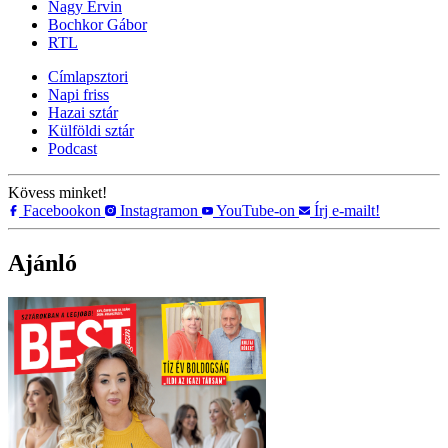
Nagy Ervin
Bochkor Gábor
RTL
Címlapsztori
Napi friss
Hazai sztár
Külföldi sztár
Podcast
Kövess minket!
Facebookon
Instagramon
YouTube-on
Írj e-mailt!
Ajánló