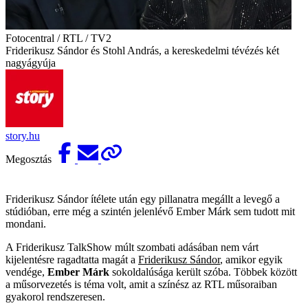
Fotocentral / RTL / TV2
Friderikusz Sándor és Stohl András, a kereskedelmi tévézés két
nagyágyúja
story.hu
Megosztás
Friderikusz Sándor ítélete után egy pillanatra megállt a levegő a
stúdióban, erre még a szintén jelenlévő Ember Márk sem tudott mit
mondani.
A Friderikusz TalkShow múlt szombati adásában nem várt
kijelentésre ragadtatta magát a
Friderikusz Sándor
, amikor egyik
vendége,
Ember Márk
sokoldalúsága került szóba. Többek között
a műsorvezetés is téma volt, amit a színész az RTL műsoraiban
gyakorol rendszeresen.