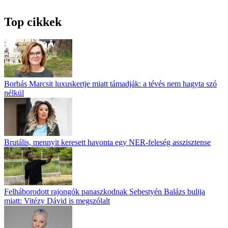
Top cikkek
Borbás Marcsit luxuskertje miatt támadják: a tévés nem hagyta szó
nélkül
Brutális, mennyit keresett havonta egy NER-feleség asszisztense
Felháborodott rajongók panaszkodnak Sebestyén Balázs bulija
miatt: Vitézy Dávid is megszólalt