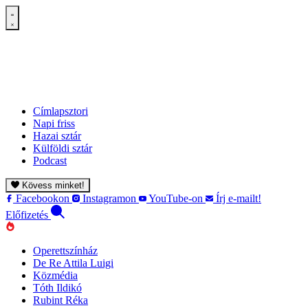
Címlapsztori
Napi friss
Hazai sztár
Külföldi sztár
Podcast
Kövess minket!
Facebookon
Instagramon
YouTube-on
Írj e-mailt!
Előfizetés
Operettszínház
De Re Attila Luigi
Közmédia
Tóth Ildikó
Rubint Réka