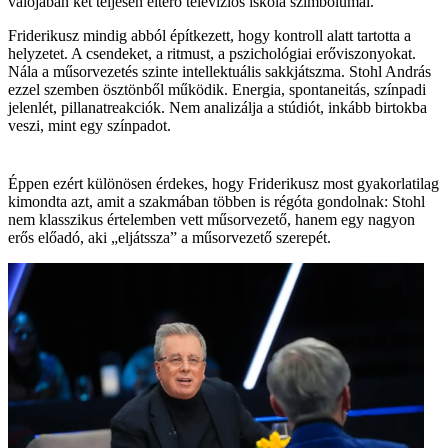
valójában két teljesen eltérő televíziós iskola szimbólumai.
Friderikusz mindig abból építkezett, hogy kontroll alatt tartotta a
helyzetet. A csendeket, a ritmust, a pszichológiai erőviszonyokat.
Nála a műsorvezetés szinte intellektuális sakkjátszma. Stohl András
ezzel szemben ösztönből működik. Energia, spontaneitás, színpadi
jelenlét, pillanatreakciók. Nem analizálja a stúdiót, inkább birtokba
veszi, mint egy színpadot.
Éppen ezért különösen érdekes, hogy Friderikusz most gyakorlatilag
kimondta azt, amit a szakmában többen is régóta gondolnak: Stohl
nem klasszikus értelemben vett műsorvezető, hanem egy nagyon
erős előadó, aki „eljátssza” a műsorvezető szerepét.