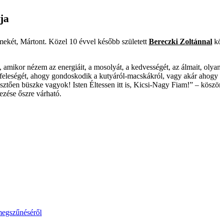
ja
mekét, Mártont. Közel 10 évvel később született
Bereczki Zoltánnal
k
 amikor nézem az energiáit, a mosolyát, a kedvességét, az álmait, olyan
i a feleségét, ahogy gondoskodik a kutyáról-macskákról, vagy akár ahogy
tően büszke vagyok! Isten Éltessen itt is, Kicsi-Nagy Fiam!” – köszönt
ezése őszre várható.
megszűnéséről