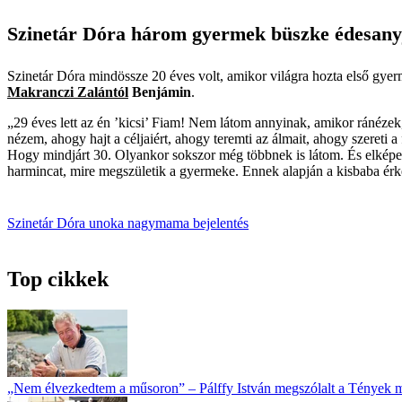
Szinetár Dóra három gyermek büszke édesany
Szinetár Dóra mindössze 20 éves volt, amikor világra hozta első gyer
Makranczi Zalántól
Benjámin
.
„29 éves lett az én ’kicsi’ Fiam! Nem látom annyinak, amikor ránézek,
nézem, ahogy hajt a céljaiért, ahogy teremti az álmait, ahogy szeret
Hogy mindjárt 30. Olyankor sokszor még többnek is látom. És elképesz
harmincat, mire megszületik a gyermeke. Ennek alapján a kisbaba érk
Szinetár Dóra
unoka
nagymama
bejelentés
Top cikkek
„Nem élvezkedtem a műsoron” – Pálffy István megszólalt a Tények 