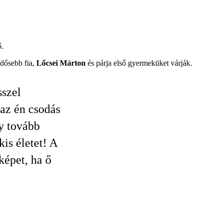
ő.
idősebb fia,
Lőcsei Márton
és párja első gyermeküket várják.
sszel
az én csodás
gy tovább
is életet! A
épet, ha ő