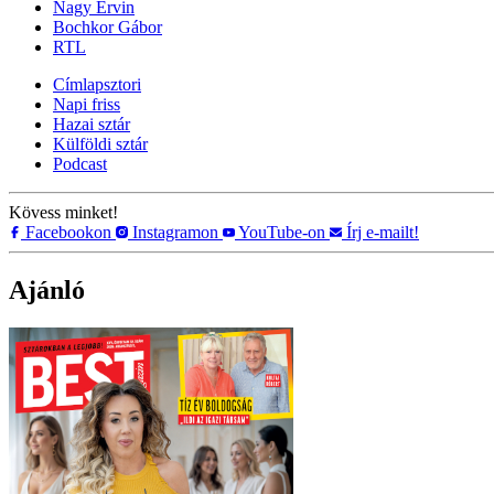
Nagy Ervin
Bochkor Gábor
RTL
Címlapsztori
Napi friss
Hazai sztár
Külföldi sztár
Podcast
Kövess minket!
Facebookon
Instagramon
YouTube-on
Írj e-mailt!
Ajánló