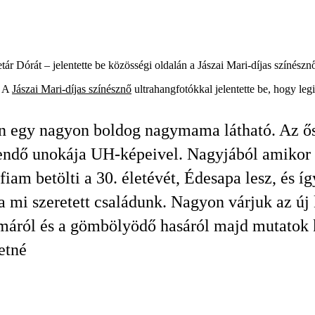
ár Dórát – jelentette be közösségi oldalán a Jászai Mari-díjas színészn
! A
Jászai Mari-díjas színésznő
ultrahangfotókkal jelentette be, hogy leg
n egy nagyon boldog nagymama látható. Az ő
endő unokája UH-képeivel. Nagyjából amikor 
fiam betölti a 30. életévét, Édesapa lesz, és í
a mi szeretett családunk. Nagyon várjuk az új k
áról és a gömbölyödő hasáról majd mutatok k
retné