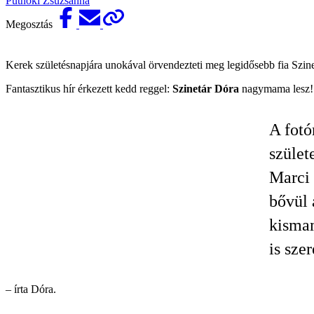
Putnoki Zsuzsanna
Megosztás
Kerek születésnapjára unokával örvendezteti meg legidősebb fia Szinet
Fantasztikus hír érkezett kedd reggel:
Szinetár Dóra
nagymama lesz
A fotó
szület
Marci 
bővül 
kismam
is sze
– írta Dóra.