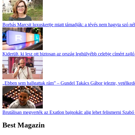
Borbás Marcsit luxuskertje miatt támadják: a tévés nem hagyta szó né
Kiderült, ki lesz ott biztosan az ország leghülyébb celebje címért zajl
„Ebben sem hallgattak rám” – Gundel Takács Gábor jelezte, vetélked
Brutálisan megverték az Exatlon bajnokát: alig lehet felismerni Szabó
Best Magazin