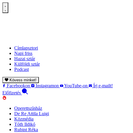
Címlapsztori
Napi friss
Hazai sztár
Külföldi sztár
Podcast
Kövess minket!
Facebookon
Instagramon
YouTube-on
Írj e-mailt!
Előfizetés
Operettszínház
De Re Attila Luigi
Közmédia
Tóth Ildikó
Rubint Réka