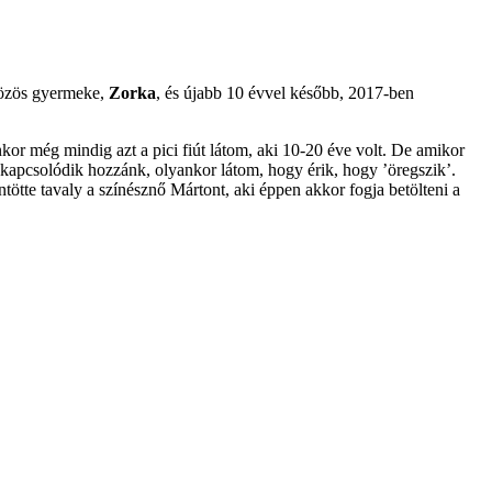
özös gyermeke,
Zorka
, és újabb 10 évvel később, 2017-ben
kor még mindig azt a pici fiút látom, aki 10-20 éve volt. De amikor
 kapcsolódik hozzánk, olyankor látom, hogy érik, hogy ’öregszik’.
ötte tavaly a színésznő Mártont, aki éppen akkor fogja betölteni a