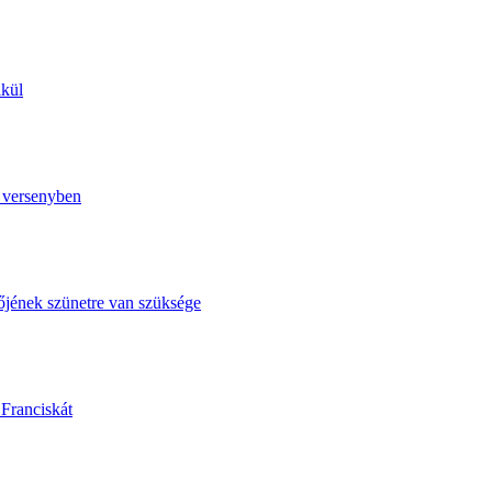
lkül
ó versenyben
őjének szünetre van szüksége
 Franciskát