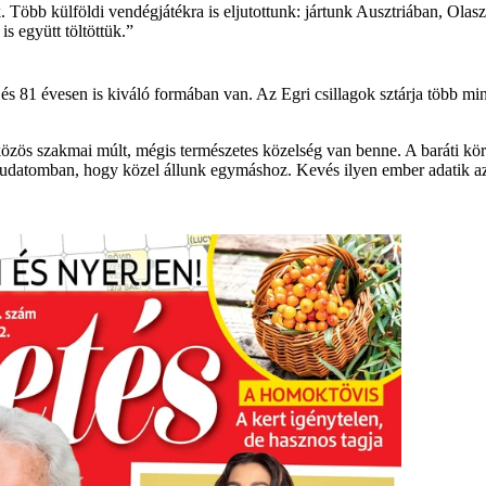
k. Több külföldi vendégjátékra is eljutottunk: jártunk Ausztriában, O
s együtt töltöttük.”
 és 81 évesen is kiváló formában van. Az Egri csillagok sztárja több 
özös szakmai múlt, mégis természetes közelség van benne. A baráti kö
 tudatomban, hogy közel állunk egymáshoz. Kevés ilyen ember adatik az 