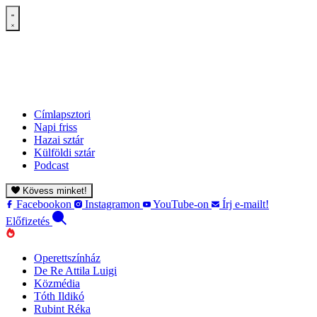
Címlapsztori
Napi friss
Hazai sztár
Külföldi sztár
Podcast
Kövess minket!
Facebookon
Instagramon
YouTube-on
Írj e-mailt!
Előfizetés
Operettszínház
De Re Attila Luigi
Közmédia
Tóth Ildikó
Rubint Réka