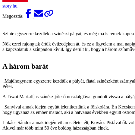
story.hu
Megosztás
Szinte egyszerre kezdték a színészi pályát, és még ma is remek kapcs
Nők ezrei rajongtak értük évtizedeken át, és ez a figyelem a mai nap
a kapcsolatuk a színpadon kívül. Így derült ki, hogy a három színművés
A három barát
„Majdhogynem egyszerre kezdtük a pályát, fiatal színészként szárnya
Péter.
A Jászai Mari-díjas színész jóleső nosztalgiával gondolt vissza a pályá
„Sanyival annak idején együtt jelentkeztünk a főiskolára. Én Kecskem
hogy ugyanaz az ember maradt, aki a hatvanas években együtt ostromo
Lukács Sándor annak idején viharos életet élt, Kovács Pistával ők vol
Akivel már több mint 50 éve boldog házasságban élnek.