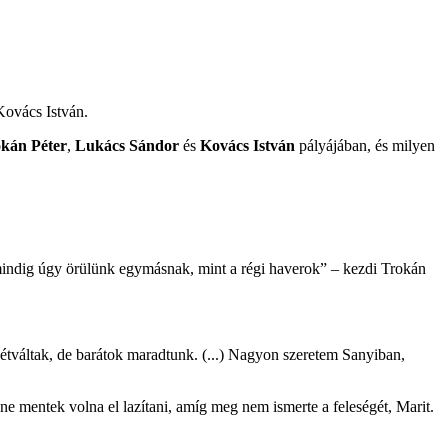
Kovács István.
kán Péter
,
Lukács Sándor
és
Kovács István
pályájában, és milyen
 mindig úgy örülünk egymásnak, mint a régi haverok” – kezdi Trokán
zétváltak, de barátok maradtunk. (...) Nagyon szeretem Sanyiban,
ne mentek volna el lazítani, amíg meg nem ismerte a feleségét, Marit.