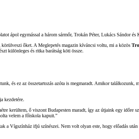
olatot ápol egymással a három sármőr, Trokán Péter, Lukács Sándor és 
ig körülveszi őket. A Meglepetés magazin kíváncsi voltu, mi a közös
Tro
zt különleges és ritka barátság köti össze.
ltunk, és ez az összetartozás azóta is megmaradt. Amikor találkozunk,
ja kezdetére.
étre kerültem, ő viszont Budapesten maradt, így az útjaink egy időre s
lta velem a főiskola kapuit.”
tak a Vígszínház ifjú színészei. Nem volt olyan este, hogy előadás után 