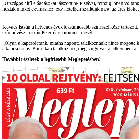
„Országos hírű előadásokat játszottunk Pistával, mindig jóban voltun
hoztak minket egymáshoz: egy hotelben szálltunk meg, az üres időket i
Kovács István a hetvenes évek legsármosabb színészei közé tartozott,
színművész Trokán Péterről is örömmel mesél.
„Olyan a kapcsolatunk, mintha naponta találkoznánk: nincs mögötte k
a kapcsolódás. Bár ritkán találkozunk, mégis úgy van a lelkemben, a
További részletek a legfrissebb
Meglepetésben
!