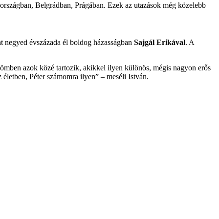
laszországban, Belgrádban, Prágában. Ezek az utazások még közelebb
mint negyed évszázada él boldog házasságban
Sajgál Erikával
. A
römben azok közé tartozik, akikkel ilyen különös, mégis nagyon erős
életben, Péter számomra ilyen” – meséli István.