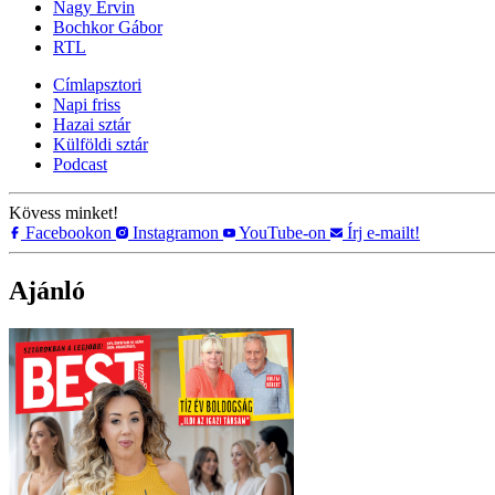
Nagy Ervin
Bochkor Gábor
RTL
Címlapsztori
Napi friss
Hazai sztár
Külföldi sztár
Podcast
Kövess minket!
Facebookon
Instagramon
YouTube-on
Írj e-mailt!
Ajánló