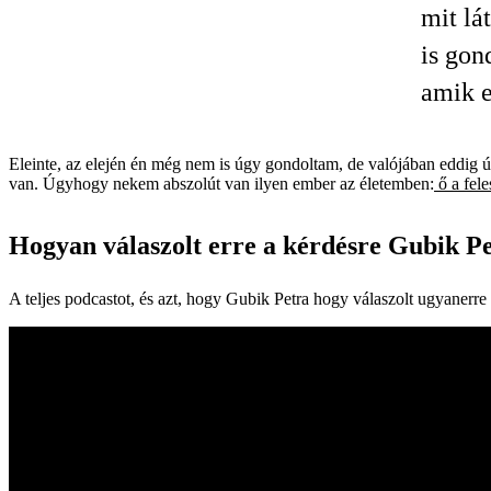
mit lá
is gon
amik e
Eleinte, az elején én még nem is úgy gondoltam, de valójában eddig úg
van. Úgyhogy nekem abszolút van ilyen ember az életemben:
ő a fel
Hogyan válaszolt erre a kérdésre Gubik P
A teljes podcastot, és azt, hogy Gubik Petra hogy válaszolt ugyanerre 