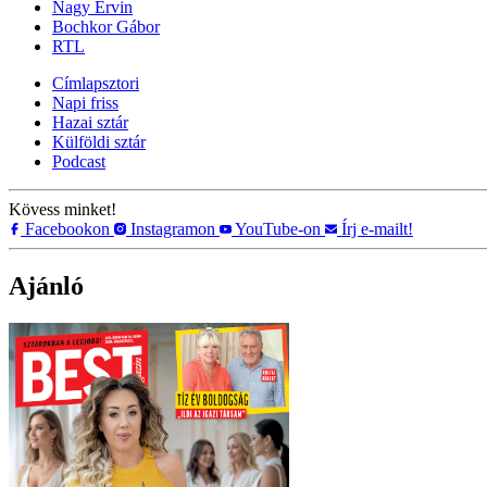
Nagy Ervin
Bochkor Gábor
RTL
Címlapsztori
Napi friss
Hazai sztár
Külföldi sztár
Podcast
Kövess minket!
Facebookon
Instagramon
YouTube-on
Írj e-mailt!
Ajánló