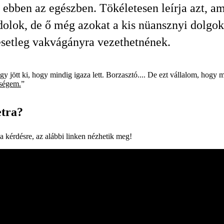
t ebben az egészben. Tökéletesen leírja azt, a
dolok, de ő még azokat a kis nüansznyi dolgokat
setleg vakvágányra vezethetnének.
y jött ki, hogy mindig igaza lett. Borzasztó.... De ezt vállalom, hogy
eségem.
”
etra?
a kérdésre, az alábbi linken nézhetik meg!