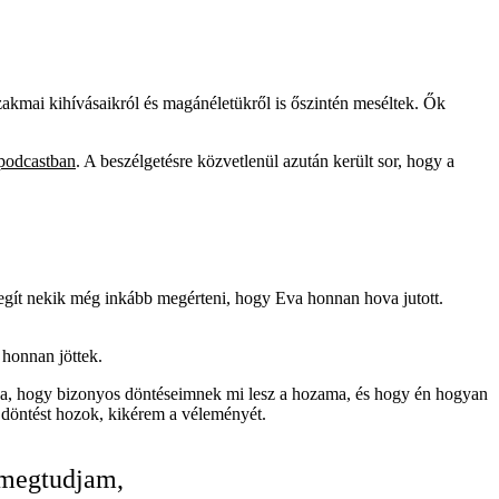
zakmai kihívásaikról és magánéletükről is őszintén meséltek. Ők
 podcastban
. A beszélgetésre közvetlenül azután került sor, hogy a
 segít nekik még inkább megérteni, hogy Eva honnan hova jutott.
 honnan jöttek.
udja, hogy bizonyos döntéseimnek mi lesz a hozama, és hogy én hogyan
s döntést hozok, kikérem a véleményét.
 megtudjam,