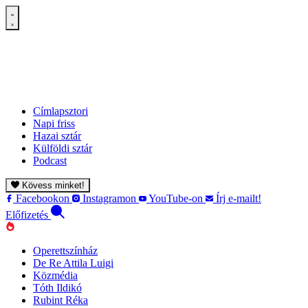
Címlapsztori
Napi friss
Hazai sztár
Külföldi sztár
Podcast
Kövess minket!
Facebookon
Instagramon
YouTube-on
Írj e-mailt!
Előfizetés
Operettszínház
De Re Attila Luigi
Közmédia
Tóth Ildikó
Rubint Réka