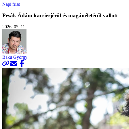
Napi friss
Pesák Ádám karrierjéről és magánéletéről vallott
2026. 05. 11.
Baku György