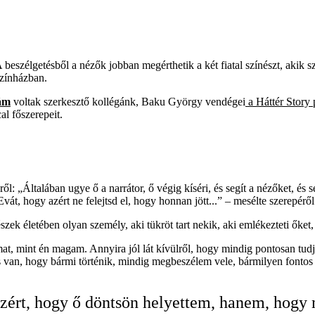
eszélgetésből a nézők jobban megérthetik a két fiatal színészt, akik s
Színházban.
ám
voltak szerkesztő kollégánk, Baku György vendégei
a Háttér Story
al főszerepeit.
: „Általában ugye ő a narrátor, ő végig kíséri, és segít a nézőket, és
vát, hogy azért ne felejtsd el, hogy honnan jött...” – mesélte szerepéről
zek életében olyan személy, aki tükröt tart nekik, aki emlékezteti őket,
imat, mint én magam. Annyira jól lát kívülről, hogy mindig pontosan t
 is van, hogy bármi történik, mindig megbeszélem vele, bármilyen fonto
ért, hogy ő döntsön helyettem, hanem, hogy