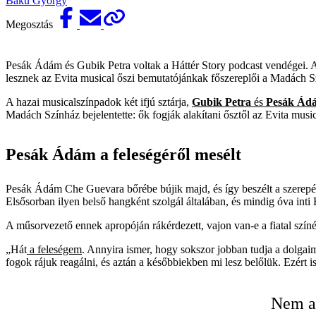
Baku György
Megosztás
Pesák Ádám és Gubik Petra voltak a Háttér Story podcast vendégei. A b
lesznek az Evita musical őszi bemutatójánkak főszereplői a Madách 
A hazai musicalszínpadok két ifjú sztárja,
Gubik Petra
és
Pesák Ád
Madách Színház bejelentette: ők fogják alakítani ősztől az Evita music
Pesák Ádám a feleségéről mesélt
Pesák Ádám Che Guevara bőrébe bújik majd, és így beszélt a szerepéről
Elsősorban ilyen belső hangként szolgál általában, és mindig óva inti E
A műsorvezető ennek apropóján rákérdezett, vajon van-e a fiatal színés
„Hát
a feleségem
. Annyira ismer, hogy sokszor jobban tudja a dolga
fogok rájuk reagálni, és aztán a későbbiekben mi lesz belőlük. Ezért
Nem az