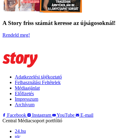
A Story friss számát keresse az újságosoknál!
Rendeld meg!
Adatkezelési tájékoztató
Felhasználási Feltételek
Médiaajánlat
Előfizetés
Impresszum
Archívum
Facebook
Instagram
YouTube
E-mail
Central Médiacsoport portfólió
24.hu
nlc