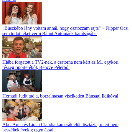
„Büszkébb lány voltam annál, hogy osztozzam rajta” – Flipper Öcsi
sem tudott éket verni Bálint Antóniáék barátságába
Hiába forgatott a TV2-nek, a csatorna nem kért az M1 egykori
részeg riporteréből, Bencze Péterből
Hernádi Judit tudja, borzalmasan viselkedett Bánsági Ildikóval
Ábel Anita és Liptai Claudia kamerák előtt tisztázta, miért nem
beszéltek évekig egymással