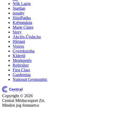
Nők Lapja
Startlap
nosalty
HáziPatika
Krémmánia
Marie Claire
Story
Akciós-Újság.hu
Hírstart
Vezess
Gyerekszoba
Kiderül
Meglepetés
Refresher
First Class
Gardenista
National Geographic
Copyright © 2026
Central Médiacsoport Zrt.
Minden jog fenntartva