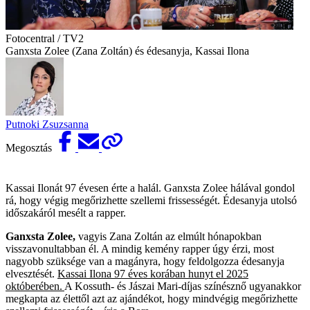
Fotocentral / TV2
Ganxsta Zolee (Zana Zoltán) és édesanyja, Kassai Ilona
Putnoki Zsuzsanna
Megosztás
Kassai Ilonát 97 évesen érte a halál. Ganxsta Zolee hálával gondol
rá, hogy végig megőrizhette szellemi frissességét. Édesanyja utolsó
időszakáról mesélt a rapper.
Ganxsta Zolee,
vagyis Zana Zoltán az elmúlt hónapokban
visszavonultabban él. A mindig kemény rapper úgy érzi, most
nagyobb szüksége van a magányra, hogy feldolgozza édesanyja
elvesztését.
Kassai Ilona 97 éves korában hunyt el 2025
októberében.
A Kossuth- és Jászai Mari-díjas színésznő ugyanakkor
megkapta az élettől azt az ajándékot, hogy mindvégig megőrizhette