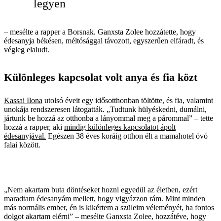
legyen
– mesélte a rapper a Borsnak. Ganxsta Zolee hozzátette, hogy
édesanyja békésen, méltósággal távozott, egyszerűen elfáradt, és
végleg elaludt.
Különleges kapcsolat volt anya és fia közt
Kassai Ilona
utolsó éveit egy idősotthonban töltötte, és fia, valamint
unokája rendszeresen látogatták. „Tudtunk hülyéskedni, dumálni,
jártunk be hozzá az otthonba a lányommal meg a párommal” – tette
hozzá a rapper, aki
mindig különleges kapcsolatot ápolt
édesanyjával.
Egészen 38 éves koráig otthon élt a mamahotel óvó
falai között.
„Nem akartam buta döntéseket hozni egyedül az életben, ezért
maradtam édesanyám mellett, hogy vigyázzon rám. Mint minden
más normális ember, én is kikértem a szüleim véleményét, ha fontos
dolgot akartam elérni” – mesélte Ganxsta Zolee, hozzátéve, hogy