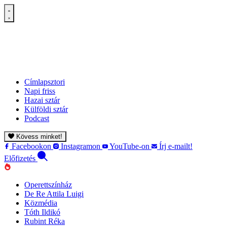
Címlapsztori
Napi friss
Hazai sztár
Külföldi sztár
Podcast
Kövess minket!
Facebookon
Instagramon
YouTube-on
Írj e-mailt!
Előfizetés
Operettszínház
De Re Attila Luigi
Közmédia
Tóth Ildikó
Rubint Réka