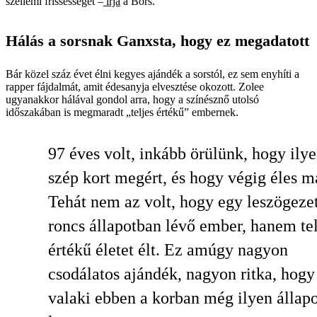
szellemi frissességét –
írja
a Bors.
Hálás a sorsnak Ganxsta, hogy ez megadatott
Bár közel száz évet élni kegyes ajándék a sorstól, ez sem enyhíti a
rapper fájdalmát, amit édesanyja elvesztése okozott. Zolee
ugyanakkor hálával gondol arra, hogy a színésznő utolsó
időszakában is megmaradt „teljes értékű” embernek.
97 éves volt, inkább örülünk, hogy ily
szép kort megért, és hogy végig éles m
Tehát nem az volt, hogy egy leszögezet
roncs állapotban lévő ember, hanem tel
értékű életet élt. Ez amúgy nagyon
csodálatos ajándék, nagyon ritka, hogy
valaki ebben a korban még ilyen állap