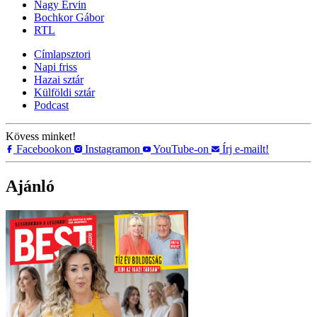
Nagy Ervin
Bochkor Gábor
RTL
Címlapsztori
Napi friss
Hazai sztár
Külföldi sztár
Podcast
Kövess minket!
Facebookon
Instagramon
YouTube-on
Írj e-mailt!
Ajánló