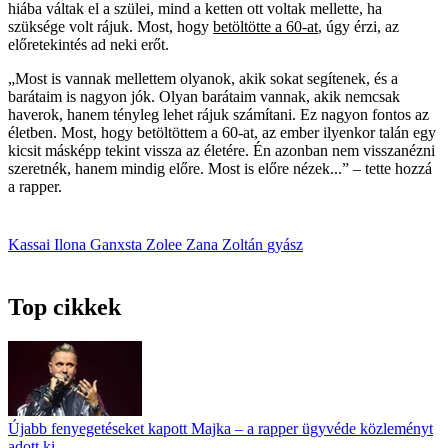
hiába váltak el a szülei, mind a ketten ott voltak mellette, ha
szüksége volt rájuk. Most, hogy
betöltötte a 60-at
, úgy érzi, az
előretekintés ad neki erőt.
„Most is vannak mellettem olyanok, akik sokat segítenek, és a
barátaim is nagyon jók. Olyan barátaim vannak, akik nemcsak
haverok, hanem tényleg lehet rájuk számítani. Ez nagyon fontos az
életben. Most, hogy betöltöttem a 60-at, az ember ilyenkor talán egy
kicsit másképp tekint vissza az életére. Én azonban nem visszanézni
szeretnék, hanem mindig előre. Most is előre nézek...” – tette hozzá
a rapper.
Kassai Ilona
Ganxsta Zolee
Zana Zoltán
gyász
Top cikkek
Újabb fenyegetéseket kapott Majka – a rapper ügyvéde közleményt
adott ki