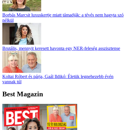
Borbás Marcsit luxuskertje miatt támadják: a tévés nem hagyta szó
nélkül
Brutális, mennyit keresett havonta egy NER-feleség asszisztense
Koltai Róbert és párja, Gaál Ildikó: Életük legnehezebb évén
vannak túl
Best Magazin