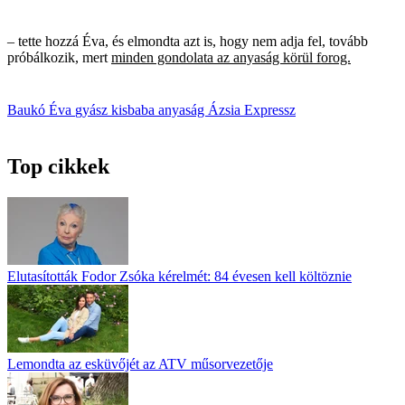
– tette hozzá Éva, és elmondta azt is, hogy nem adja fel, tovább
próbálkozik, mert
minden gondolata az anyaság körül forog.
Baukó Éva
gyász
kisbaba
anyaság
Ázsia Expressz
Top cikkek
Elutasították Fodor Zsóka kérelmét: 84 évesen kell költöznie
Lemondta az esküvőjét az ATV műsorvezetője