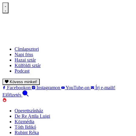
Címlapsztori
Napi friss
Hazai sztár
Külföldi sztár
Podcast
Kövess minket!
Facebookon
Instagramon
YouTube-on
Írj e-mailt!
Előfizetés
Operettszínház
De Re Attila Luigi
Közmédia
Tóth Ildikó
Rubint Réka