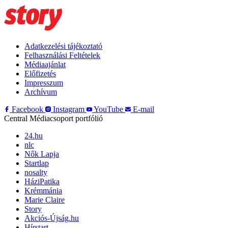
Adatkezelési tájékoztató
Felhasználási Feltételek
Médiaajánlat
Előfizetés
Impresszum
Archívum
Facebook
Instagram
YouTube
E-mail
Central Médiacsoport portfólió
24.hu
nlc
Nők Lapja
Startlap
nosalty
HáziPatika
Krémmánia
Marie Claire
Story
Akciós-Újság.hu
Hírstart