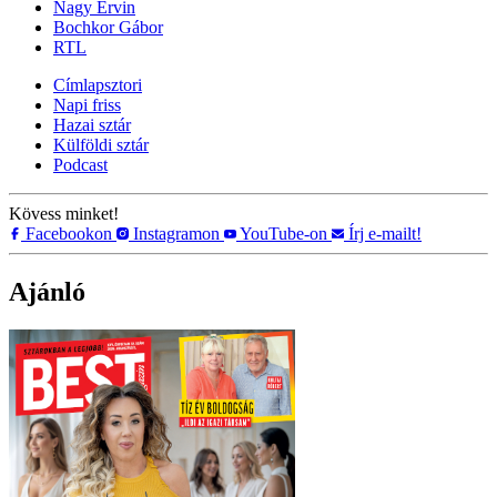
Nagy Ervin
Bochkor Gábor
RTL
Címlapsztori
Napi friss
Hazai sztár
Külföldi sztár
Podcast
Kövess minket!
Facebookon
Instagramon
YouTube-on
Írj e-mailt!
Ajánló