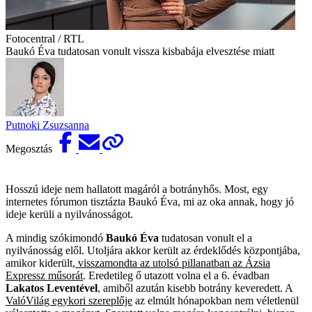
Fotocentral / RTL
Baukó Éva tudatosan vonult vissza kisbabája elvesztése miatt
Putnoki Zsuzsanna
Megosztás
Hosszú ideje nem hallatott magáról a botrányhős. Most, egy
internetes fórumon tisztázta Baukó Éva, mi az oka annak, hogy jó
ideje kerüli a nyilvánosságot.
A mindig szókimondó
Baukó Éva
tudatosan vonult el a
nyilvánosság elől. Utoljára akkor került az érdeklődés központjába,
amikor kiderült,
visszamondta az utolsó pillanatban az Ázsia
Expressz műsorát
. Eredetileg ő utazott volna el a 6. évadban
Lakatos Leventével
, amiből azután kisebb botrány keveredett. A
ValóVilág egykori szereplője
az elmúlt hónapokban nem véletlenül