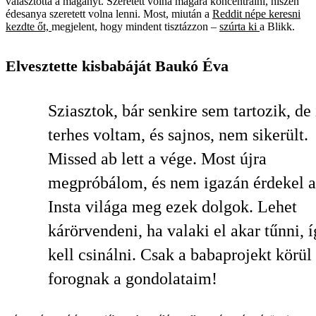
választotta a magányt. Szeretett volna magára koncentrálni, hiszen
édesanya szeretett volna lenni. Most, miután a
Reddit népe keresni
kezdte őt,
megjelent, hogy mindent tisztázzon –
szúrta ki
a Blikk.
Elvesztette kisbabáját Baukó Éva
Sziasztok, bár senkire sem tartozik, de 
terhes voltam, és sajnos, nem sikerült.
Missed ab lett a vége. Most újra
megpróbálom, és nem igazán érdekel 
Insta világa meg ezek dolgok. Lehet
kárörvendeni, ha valaki el akar tűnni, 
kell csinálni. Csak a babaprojekt körül
forognak a gondolataim!