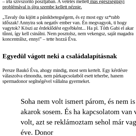
– írta szívszorító posztjában. A vetélés mellett
más egészségügyi
problémával is újra szembe kellett néznie.
„Tavaly óta kijött a pánikbetegségem, és ez most egy sz*rabb
időszak! Annyira sok negatív ember van. Én megvagyok, ti hogy
vagytok? Köszi az érdeklődést egyébként... Ha pl. Tóth Gabi el akar
tűnni, így kell csinálni. Nem posztolsz, nem vekengsz, saját magadra
koncentrálsz, ennyi” – tette hozzá Éva.
Egyedül vágott neki a családalapításnak
Persze Baukó Éva, ahogy mindig, most sem kertelt. Egy kérdésre
válaszolva elmondta, nem párkapcsolatból esett teherbe, hanem
spermadonor segítségével vállalna gyermeket.
Soha nem volt ismert párom, és nem is
akarok sosem. És ha kapcsolatom van 
volt, azt se reklámoztam sehol már va
éve. Donor