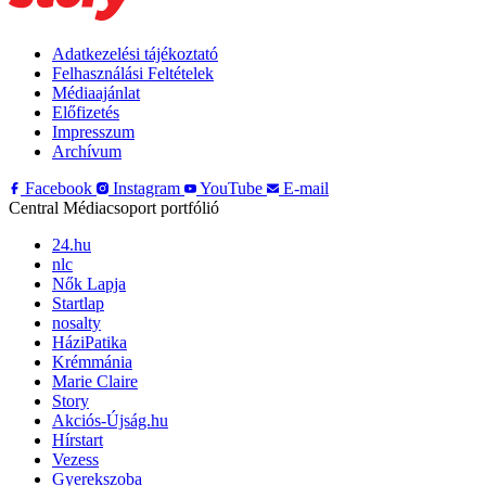
Adatkezelési tájékoztató
Felhasználási Feltételek
Médiaajánlat
Előfizetés
Impresszum
Archívum
Facebook
Instagram
YouTube
E-mail
Central Médiacsoport portfólió
24.hu
nlc
Nők Lapja
Startlap
nosalty
HáziPatika
Krémmánia
Marie Claire
Story
Akciós-Újság.hu
Hírstart
Vezess
Gyerekszoba