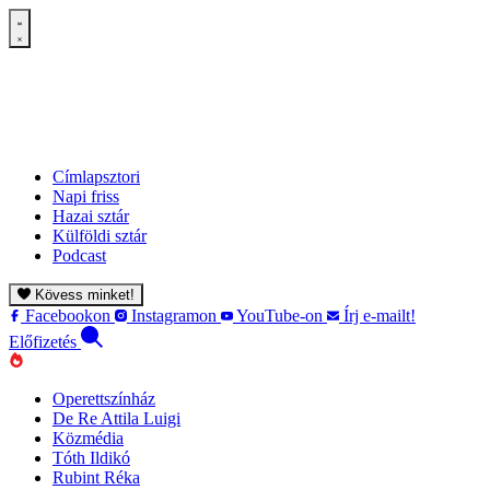
Címlapsztori
Napi friss
Hazai sztár
Külföldi sztár
Podcast
Kövess minket!
Facebookon
Instagramon
YouTube-on
Írj e-mailt!
Előfizetés
Operettszínház
De Re Attila Luigi
Közmédia
Tóth Ildikó
Rubint Réka