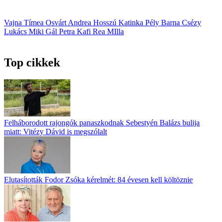
Vajna Tímea
Osvárt Andrea
Hosszú Katinka
Pély Barna
Csézy
Lukács Miki
Gál Petra
Kafi Rea MIlla
Top cikkek
Felháborodott rajongók panaszkodnak Sebestyén Balázs bulija
miatt: Vitézy Dávid is megszólalt
Elutasították Fodor Zsóka kérelmét: 84 évesen kell költöznie