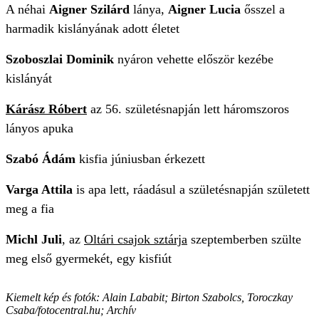
A néhai
Aigner Szilárd
lánya,
Aigner Lucia
ősszel a
harmadik kislányának adott életet
Szoboszlai Dominik
nyáron vehette először kezébe
kislányát
Kárász Róbert
az 56. születésnapján lett háromszoros
lányos apuka
Szabó Ádám
kisfia júniusban érkezett
Varga Attila
is apa lett, ráadásul a születésnapján született
meg a fia
Michl Juli
, az
Oltári csajok sztárja
szeptemberben szülte
meg első gyermekét, egy kisfiút
Kiemelt kép és fotók: Alain Lababit; Birton Szabolcs, Toroczkay
Csaba/fotocentral.hu; Archív