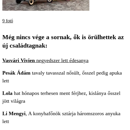
9 fotó
Még nincs vége a sornak, ők is örülhettek az
új családtagnak:
Vasvári Vivien
negyedszer lett édesanya
Pesák Ádám
tavaly tavasszal nősült, ősszel pedig apuka
lett
Lola
hat hónapos terhesen ment férjhez, kislánya ősszel
jött világra
Li Mengyi
, A konyhafőnök sztárja háromszoros anyuka
lett