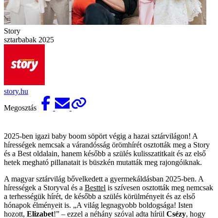
Story
sztarbabak 2025
story.hu
Megosztás
2025-ben igazi baby boom söpört végig a hazai sztárvilágon! A
hírességek nemcsak a várandósság örömhírét osztották meg a Story
és a Best oldalain, hanem később a szülés kulisszatitkait és az első
hetek megható pillanatait is büszkén mutatták meg rajongóiknak.
A magyar sztárvilág bővelkedett a gyermekáldásban 2025-ben. A
hírességek a Storyval és a
Besttel
is szívesen osztották meg nemcsak
a terhességük hírét, de később a szülés körülményeit és az első
hónapok élményeit is. „A világ legnagyobb boldogsága! Isten
hozott,
Elizabet
!” – ezzel a néhány szóval adta hírül
Csézy
, hogy