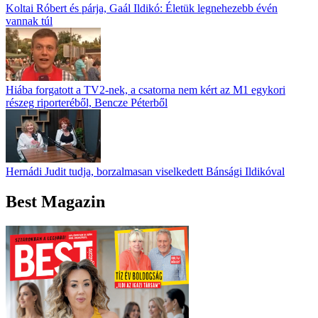
Koltai Róbert és párja, Gaál Ildikó: Életük legnehezebb évén
vannak túl
Hiába forgatott a TV2-nek, a csatorna nem kért az M1 egykori
részeg riporteréből, Bencze Péterből
Hernádi Judit tudja, borzalmasan viselkedett Bánsági Ildikóval
Best Magazin