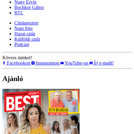
Nagy Ervin
Bochkor Gábor
RTL
Címlapsztori
Napi friss
Hazai sztár
Külföldi sztár
Podcast
Kövess minket!
Facebookon
Instagramon
YouTube-on
Írj e-mailt!
Ajánló