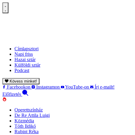
Címlapsztori
Napi friss
Hazai sztár
Külföldi sztár
Podcast
Kövess minket!
Facebookon
Instagramon
YouTube-on
Írj e-mailt!
Előfizetés
Operettszínház
De Re Attila Luigi
Közmédia
Tóth Ildikó
Rubint Réka