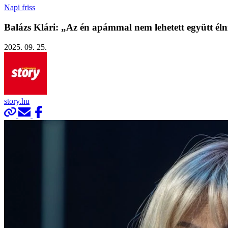
Napi friss
Balázs Klári: „Az én apámmal nem lehetett együtt éln
2025. 09. 25.
story.hu