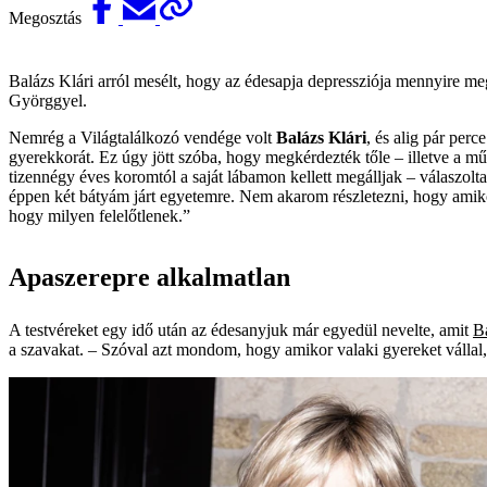
Megosztás
Balázs Klári arról mesélt, hogy az édesapja depressziója mennyire meg
Györggyel.
Nemrég a Világtalálkozó vendége volt
Balázs Klári
, és alig pár per
gyerekkorát. Ez úgy jött szóba, hogy megkérdezték tőle – illetve a m
tizennégy éves koromtól a saját lábamon kellett megálljak – válaszolt
éppen két bátyám járt egyetemre. Nem akarom részletezni, hogy amik
hogy milyen felelőtlenek.”
Apaszerepre alkalmatlan
A testvéreket egy idő után az édesanyjuk már egyedül nevelte, amit
Ba
a szavakat. – Szóval azt mondom, hogy amikor valaki gyereket vállal, 