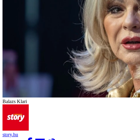
Balazs Klari
story.hu