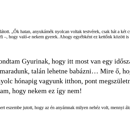
 látott. „Ők hatan, anyukámék nyolcan voltak testvérek, csak hát a két c
rfi –, hogy való-e nekem gyerek. Ahogy egyébként ez kettőnk között is szó
ndtam Gyurinak, hogy itt most van egy idősz
 maradunk, talán lehetne babázni… Mire ő, ho
yolc hónapig vagyunk itthon, pont megszület
am, hogy nekem ez így nem!
rt eszembe jutott, hogy az én anyámnak milyen nehéz volt, mennyi áld