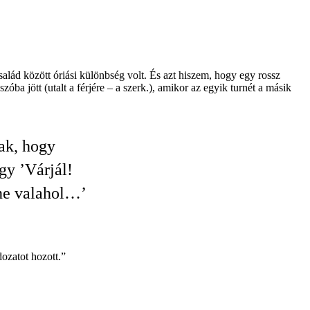
salád között óriási különbség volt. És azt hiszem, hogy egy rossz
ba jött (utalt a férjére – a szerk.), amikor az egyik turnét a másik
ak, hogy
gy ’Várjál!
ne valahol…’
ozatot hozott.”