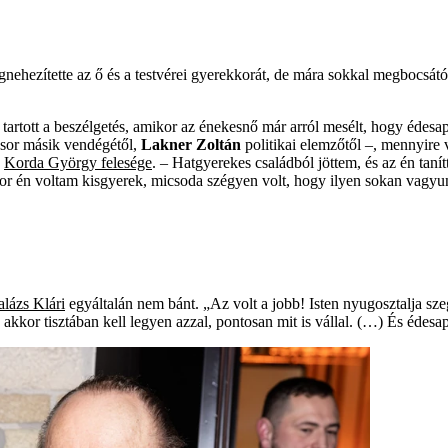
nehezítette az ő és a testvérei gyerekkorát, de mára sokkal megbocsátób
ce tartott a beszélgetés, amikor az énekesnő már arról mesélt, hogy édesa
űsor másik vendégétől,
Lakner Zoltán
politikai elemzőtől –, mennyire 
a
Korda György felesége
. – Hatgyerekes családból jöttem, és az én tan
or én voltam kisgyerek, micsoda szégyen volt, hogy ilyen sokan vagy
lázs Klári
egyáltalán nem bánt. „Az volt a jobb! Isten nyugosztalja sz
akkor tisztában kell legyen azzal, pontosan mit is vállal. (…) És édes