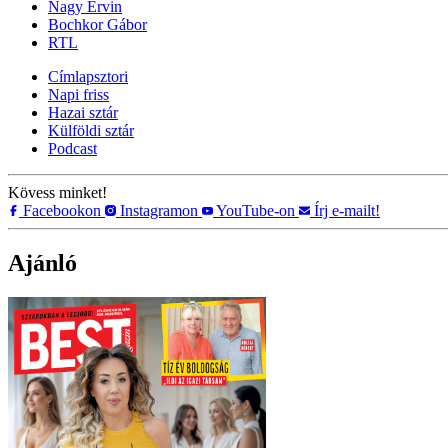
Nagy Ervin
Bochkor Gábor
RTL
Címlapsztori
Napi friss
Hazai sztár
Külföldi sztár
Podcast
Kövess minket!
Facebookon
Instagramon
YouTube-on
Írj e-mailt!
Ajánló