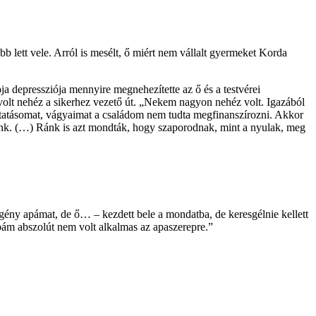
b lett vele. Arról is mesélt, ő miért nem vállalt gyermeket Korda
pja depressziója mennyire megnehezítette az ő és a testvérei
volt nehéz a sikerhez vezető út. „Nekem nagyon nehéz volt. Igazából
íttatásomat, vágyaimat a családom nem tudta megfinanszírozni. Akkor
unk. (…) Ránk is azt mondták, hogy szaporodnak, mint a nyulak, meg
egény apámat, de ő… – kezdett bele a mondatba, de keresgélnie kellett
apám abszolút nem volt alkalmas az apaszerepre.”