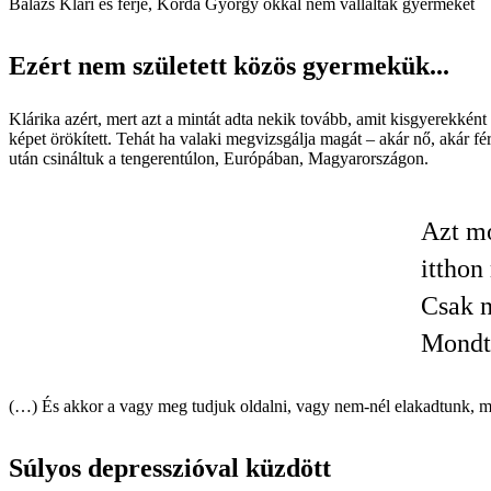
Balázs Klári és férje, Korda György okkal nem vállaltak gyermeket
Ezért nem született közös gyermekük...
Klárika azért, mert azt a mintát adta nekik tovább, amit kisgyerekként
képet örökített. Tehát ha valaki megvizsgálja magát – akár nő, akár fé
után csináltuk a tengerentúlon, Európában, Magyarországon.
Azt mo
itthon
Csak n
Mondt
(…) És akkor a vagy meg tudjuk oldalni, vagy nem-nél elakadtunk, me
Súlyos depresszióval küzdött