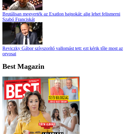
Brutálisan megverték az Exatlon bajnokát: alig lehet felismerni
Szabó Franciskát
Reviczky Gábor szívszorító vallomást tett: ezt kérik tőle most az
orvosai
Best Magazin