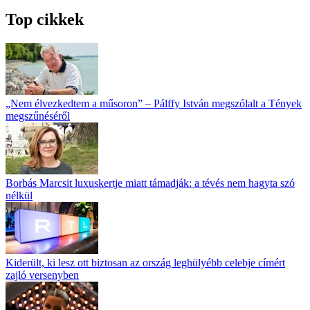
Top cikkek
„Nem élvezkedtem a műsoron” – Pálffy István megszólalt a Tények
megszűnéséről
Borbás Marcsit luxuskertje miatt támadják: a tévés nem hagyta szó
nélkül
Kiderült, ki lesz ott biztosan az ország leghülyébb celebje címért
zajló versenyben