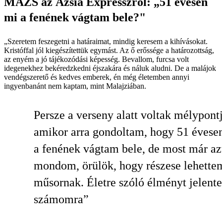
MÁZS az Ázsia Expresszről: „51 évesen
mi a fenének vágtam bele?"
„Szeretem feszegetni a határaimat, mindig keresem a kihívásokat.
Kristóffal jól kiegészítettük egymást. Az ő erőssége a határozottság,
az enyém a jó tájékozódási képesség. Bevallom, furcsa volt
idegenekhez bekéredzkedni éjszakára és náluk aludni. De a malájok
vendégszerető és kedves emberek, én még életemben annyi
ingyenbanánt nem kaptam, mint Malajziában.
Persze a verseny alatt voltak mélypont
amikor arra gondoltam, hogy 51 évese
a fenének vágtam bele, de most már az
mondom, örülök, hogy részese lehette
műsornak. Életre szóló élményt jelente
számomra”