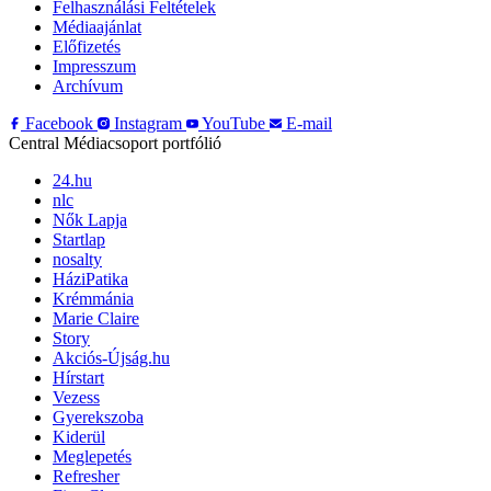
Felhasználási Feltételek
Médiaajánlat
Előfizetés
Impresszum
Archívum
Facebook
Instagram
YouTube
E-mail
Central Médiacsoport portfólió
24.hu
nlc
Nők Lapja
Startlap
nosalty
HáziPatika
Krémmánia
Marie Claire
Story
Akciós-Újság.hu
Hírstart
Vezess
Gyerekszoba
Kiderül
Meglepetés
Refresher