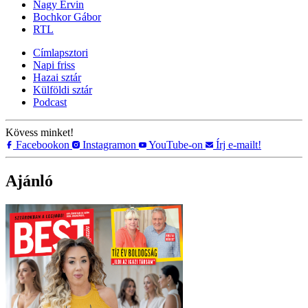
Nagy Ervin
Bochkor Gábor
RTL
Címlapsztori
Napi friss
Hazai sztár
Külföldi sztár
Podcast
Kövess minket!
Facebookon
Instagramon
YouTube-on
Írj e-mailt!
Ajánló