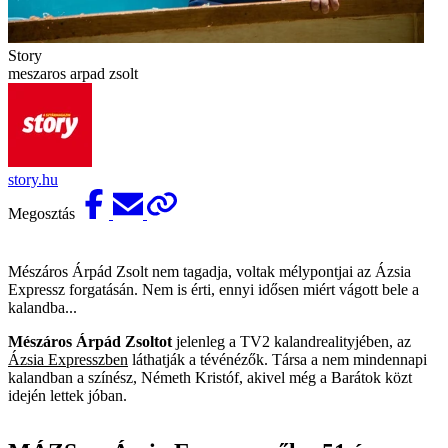
Story
meszaros arpad zsolt
story.hu
Megosztás
Mészáros Árpád Zsolt nem tagadja, voltak mélypontjai az Ázsia
Expressz forgatásán. Nem is érti, ennyi idősen miért vágott bele a
kalandba...
Mészáros Árpád Zsoltot
jelenleg a TV2 kalandrealityjében, az
Ázsia Expresszben
láthatják a tévénézők. Társa a nem mindennapi
kalandban a színész, Németh Kristóf, akivel még a Barátok közt
idején lettek jóban.