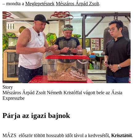
– mondta a
Meglepetésnek
Mészáros Árpád Zsolt
.
Story
Mészáros Árpád Zsolt Németh Kristóffal vágott bele az Ázsia
Expresszbe
Párja az igazi bajnok
MÁZS először töltött hosszabb időt távol a kedvesétől,
Krisztától
.