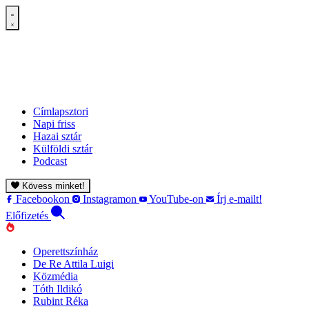
Címlapsztori
Napi friss
Hazai sztár
Külföldi sztár
Podcast
Kövess minket!
Facebookon
Instagramon
YouTube-on
Írj e-mailt!
Előfizetés
Operettszínház
De Re Attila Luigi
Közmédia
Tóth Ildikó
Rubint Réka