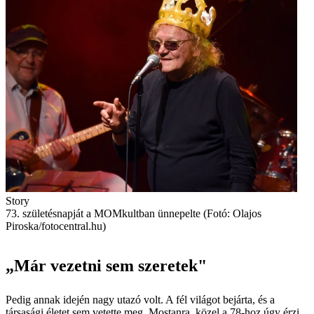
Story
73. születésnapját a MOMkultban ünnepelte (Fotó: Olajos
Piroska/fotocentral.hu)
„Már vezetni sem szeretek"
Pedig annak idején nagy utazó volt. A fél világot bejárta, és a
társasági életet sem vetette meg. Mostanra, közel a 78-hoz úgy érzi,