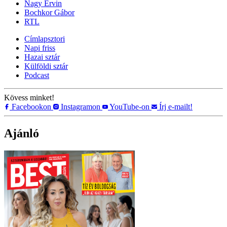
Nagy Ervin
Bochkor Gábor
RTL
Címlapsztori
Napi friss
Hazai sztár
Külföldi sztár
Podcast
Kövess minket!
Facebookon
Instagramon
YouTube-on
Írj e-mailt!
Ajánló