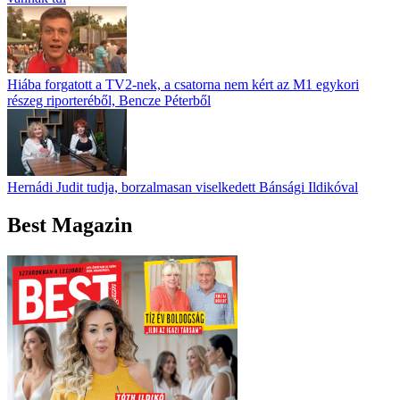
Hiába forgatott a TV2-nek, a csatorna nem kért az M1 egykori
részeg riporteréből, Bencze Péterből
Hernádi Judit tudja, borzalmasan viselkedett Bánsági Ildikóval
Best Magazin