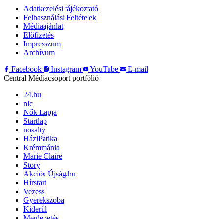
Adatkezelési tájékoztató
Felhasználási Feltételek
Médiaajánlat
Előfizetés
Impresszum
Archívum
Facebook
Instagram
YouTube
E-mail
Central Médiacsoport portfólió
24.hu
nlc
Nők Lapja
Startlap
nosalty
HáziPatika
Krémmánia
Marie Claire
Story
Akciós-Újság.hu
Hírstart
Vezess
Gyerekszoba
Kiderül
Meglepetés