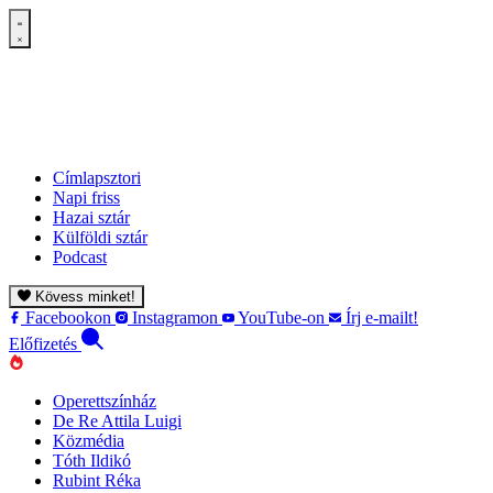
Címlapsztori
Napi friss
Hazai sztár
Külföldi sztár
Podcast
Kövess minket!
Facebookon
Instagramon
YouTube-on
Írj e-mailt!
Előfizetés
Operettszínház
De Re Attila Luigi
Közmédia
Tóth Ildikó
Rubint Réka