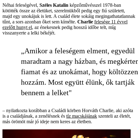
Néhai feleségével,
Széles Katalin
képzőművésszel 1978-ban
kötötték össze az életüket, szerelmükből pedig egy fiú született,
majd egy unokájuk is lett. A család élete sokáig megingathatatlannak
tűnt, a sors azonban őket sem kímélte.
Charlie
f
elesége 11 évvel
ezelőtt hunyt el
, az énekesnek pedig hosszú időbe telt, míg
visszanyerte a lelki békéjét.
„Amikor a feleségem elment, egyedül
maradtam a nagy házban, és megkérte
fiamat és az unokámat, hogy költözze
hozzám. Most együtt élünk, ők tartják
bennem a lelket"
– nyilatkozta korábban a Családi körben Horváth Charlie, aki azóta
is a családjának, a zenélésnek és
tíz macskájának
szenteli az életét,
más örömöt már jó ideje nem keres az életben.