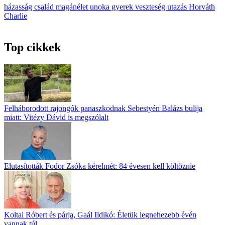
házasság
család
magánélet
unoka
gyerek
veszteség
utazás
Horváth
Charlie
Top cikkek
Felháborodott rajongók panaszkodnak Sebestyén Balázs bulija
miatt: Vitézy Dávid is megszólalt
Elutasították Fodor Zsóka kérelmét: 84 évesen kell költöznie
Koltai Róbert és párja, Gaál Ildikó: Életük legnehezebb évén
vannak túl