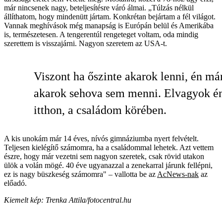
már nincsenek nagy, beteljesítésre váró álmai. „Túlzás nélkül
állíthatom, hogy mindenütt jártam. Konkrétan bejártam a fél világot.
Vannak meghívások még manapság is Európán belül és Amerikába
is, természetesen. A tengerentúl rengeteget voltam, oda mindig
szerettem is visszajárni. Nagyon szeretem az USA-t.
Viszont ha őszinte akarok lenni, én m
akarok sehova sem menni. Elvagyok é
itthon, a családom körében.
A kis unokám már 14 éves, nívós gimnáziumba nyert felvételt.
Teljesen kielégítő számomra, ha a családommal lehetek. Azt vettem
észre, hogy már vezetni sem nagyon szeretek, csak rövid utakon
ülök a volán mögé. 40 éve ugyanazzal a zenekarral járunk fellépni,
ez is nagy büszkeség számomra" – vallotta be az
AcNews-nak
az
előadó.
Kiemelt kép: Trenka Attila/fotocentral.hu