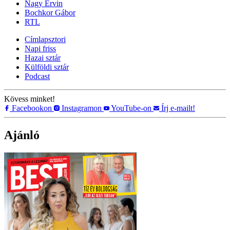
Nagy Ervin
Bochkor Gábor
RTL
Címlapsztori
Napi friss
Hazai sztár
Külföldi sztár
Podcast
Kövess minket!
Facebookon
Instagramon
YouTube-on
Írj e-mailt!
Ajánló