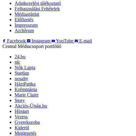
Adatkezelési tájékoztató
Felhasználási Feltételek
Médiaajánlat
Előfizetés
Impresszum
Archívum
Facebook
Instagram
YouTube
E-mail
Central Médiacsoport portfólió
24.hu
nlc
Nők Lapja
Startlap
nosalty
HáziPatika
Krémmánia
Marie Claire
Story
Akciós-Újság.hu
Hírstart
Vezess
Gyerekszoba
Kiderül
Meglepetés