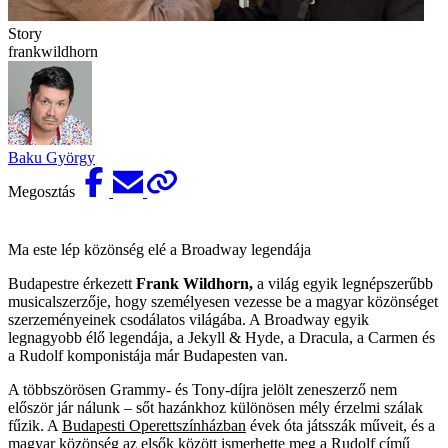
Story
frankwildhorn
Baku György
Megosztás
Ma este lép közönség elé a Broadway legendája
Budapestre érkezett
Frank Wildhorn,
a világ egyik legnépszerűbb
musicalszerzője, hogy személyesen vezesse be a magyar közönséget
szerzeményeinek csodálatos világába. A Broadway egyik
legnagyobb élő legendája, a Jekyll & Hyde, a Dracula, a Carmen és
a Rudolf komponistája már Budapesten van.
A többszörösen Grammy- és Tony-díjra jelölt zeneszerző nem
először jár nálunk – sőt hazánkhoz különösen mély érzelmi szálak
fűzik. A
Budapesti Operettszínházban
évek óta játsszák műveit, és a
magyar közönség az elsők között ismerhette meg a Rudolf című