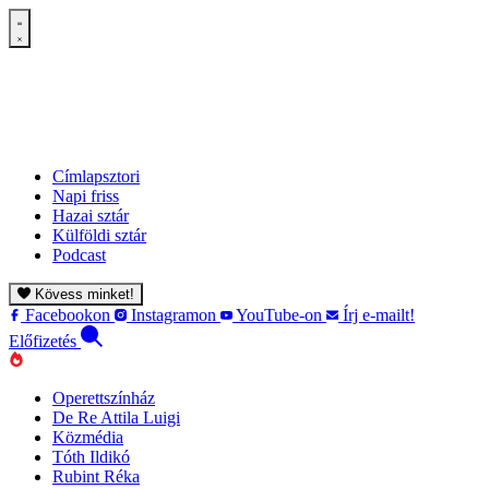
Címlapsztori
Napi friss
Hazai sztár
Külföldi sztár
Podcast
Kövess minket!
Facebookon
Instagramon
YouTube-on
Írj e-mailt!
Előfizetés
Operettszínház
De Re Attila Luigi
Közmédia
Tóth Ildikó
Rubint Réka