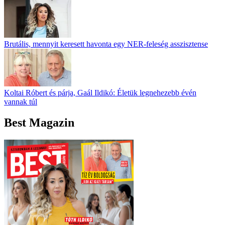
Brutális, mennyit keresett havonta egy NER-feleség asszisztense
Koltai Róbert és párja, Gaál Ildikó: Életük legnehezebb évén
vannak túl
Best Magazin