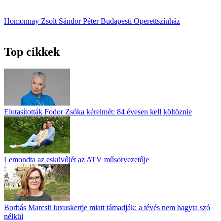
Homonnay Zsolt
Sándor Péter
Budapesti Operettszínház
Top cikkek
Elutasították Fodor Zsóka kérelmét: 84 évesen kell költöznie
Lemondta az esküvőjét az ATV műsorvezetője
Borbás Marcsit luxuskertje miatt támadják: a tévés nem hagyta szó
nélkül