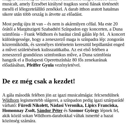
musicalt, amely Erzsébet királyné tragikus sorsú fiának történetét
meséli el lélegzetelállító zenékkel. A darab itthon aratott hatalmas
sikere után több ország is átvette az előadást.
Most pedig újra itt van – és nem is akármilyen céllal. Ma este 20
órától a Margitszigeti Szabadtéri Színpadon egy koncerten, a Duna
szimfónia – Frank Wildhorn és barátai című gálán lép fel. A koncert
különlegessége, hogy a zeneszerző maga is színpadra lép: zongorán
közreműködik, és személyes történetein keresztül bepillantást enged
a művei születésének kulisszatitkaiba. Az est első felében a
zeneszerző grandiózus szimfonikus műve, a Duna szimfónia
hangzik el a Budapesti Operettszínház 80 fős zenekarának
előadásában,
Pfeiffer Gyula
vezényletével.
De ez még csak a kezdet!
A gála második felében jön az igazi musicalmágia: felcsendülnek
Wildhorn
legismertebb slágerei, a színpadon pedig igazi sztárparádé
várható:
Füredi Nikolett, Nádasi Veronika, Lipics Franciska,
Homonnay Zsolt,
Sándor Péter
és
Szomor György
lépnek fel,
akik közül sokan Wildhorn-darabokkal váltak ismertté a hazai
közönség számára.