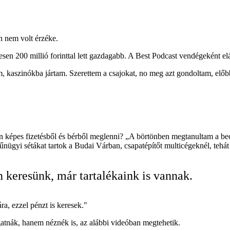
n nem volt érzéke.
sen 200 millió forinttal lett gazdagabb. A Best Podcast vendégeként elár
kaszinókba jártam. Szerettem a csajokat, no meg azt gondoltam, előbb-
an képes fizetésből és bérből meglenni? „A börtönben megtanultam a be
űnügyi sétákat tartok a Budai Várban, csapatépítőt multicégeknél, tehát
 keresünk, már tartalékaink is vannak.
ra, ezzel pénzt is keresek."
atnák, hanem néznék is, az alábbi videóban megtehetik.