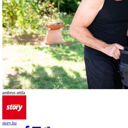
ambrus attila
story.hu