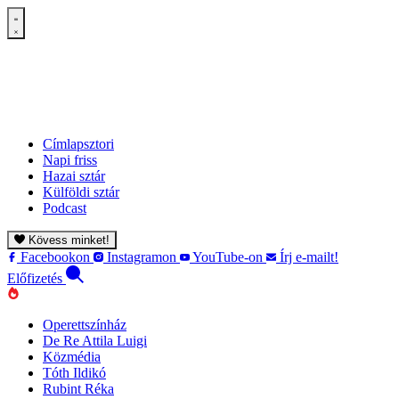
Címlapsztori
Napi friss
Hazai sztár
Külföldi sztár
Podcast
Kövess minket!
Facebookon
Instagramon
YouTube-on
Írj e-mailt!
Előfizetés
Operettszínház
De Re Attila Luigi
Közmédia
Tóth Ildikó
Rubint Réka