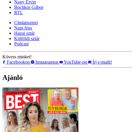
Nagy Ervin
Bochkor Gábor
RTL
Címlapsztori
Napi friss
Hazai sztár
Külföldi sztár
Podcast
Kövess minket!
Facebookon
Instagramon
YouTube-on
Írj e-mailt!
Ajánló