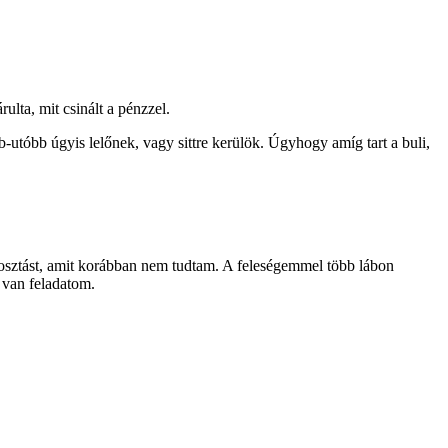
ulta, mit csinált a pénzzel.
utóbb úgyis lelőnek, vagy sittre kerülök. Úgyhogy amíg tart a buli,
osztást, amit korábban nem tudtam. A feleségemmel több lábon
 van feladatom.