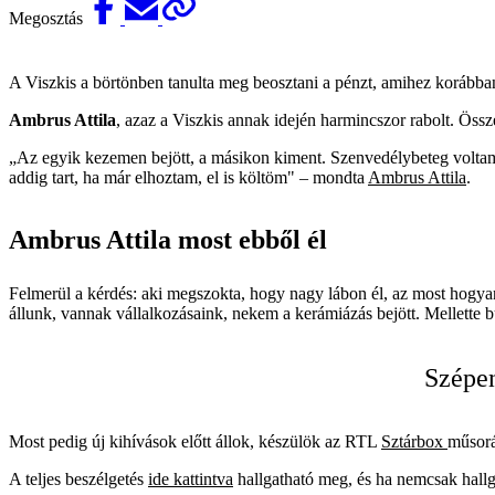
Megosztás
A Viszkis a börtönben tanulta meg beosztani a pénzt, amihez korábba
Ambrus Attila
, azaz a Viszkis annak idején harmincszor rabolt. Össze
„Az egyik kezemen bejött, a másikon kiment. Szenvedélybeteg voltam, 
addig tart, ha már elhoztam, el is költöm" – mondta
Ambrus Attila
.
Ambrus Attila most ebből él
Felmerül a kérdés: aki megszokta, hogy nagy lábon él, az most hogy
állunk, vannak vállalkozásaink, nekem a kerámiázás bejött. Mellette b
Szépen
Most pedig új kihívások előtt állok, készülök az RTL
Sztárbox
műsorá
A teljes beszélgetés
ide kattintva
hallgatható meg, és ha nemcsak hallg