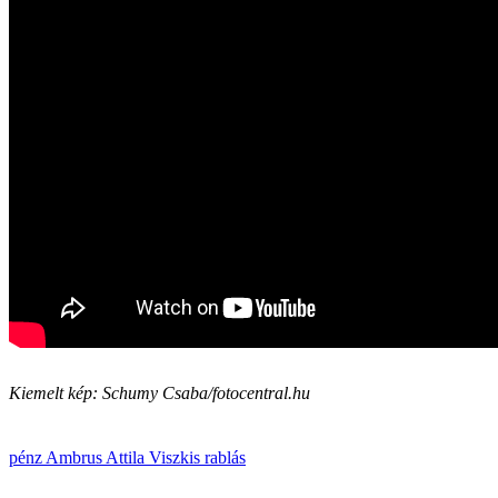
Kiemelt kép: Schumy Csaba/fotocentral.hu
pénz
Ambrus Attila
Viszkis
rablás