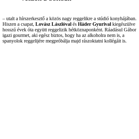
– utalt a hírszerkesztő a közös nagy reggelikre a stúdió konyhájában.
Hiszen a csapat,
Lovász Lászlóval
és
Háder Gyurival
kiegészülve
hosszú évek óta együtt reggelizik hétköznaponként. Ráadásul Gábor
igazi gourmet, aki egész biztos, hogy ha az alkoholra nem is, a
spanyolok reggelijére megpróbálja majd rászoktatni kollégáit is.