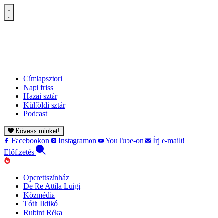
Címlapsztori
Napi friss
Hazai sztár
Külföldi sztár
Podcast
Kövess minket!
Facebookon
Instagramon
YouTube-on
Írj e-mailt!
Előfizetés
Operettszínház
De Re Attila Luigi
Közmédia
Tóth Ildikó
Rubint Réka