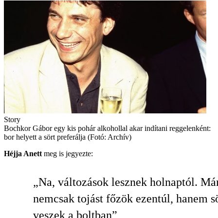
Story
Bochkor Gábor egy kis pohár alkohollal akar indítani reggelenként:
bor helyett a sört preferálja (Fotó: Archív)
Héjja Anett
meg is jegyezte:
„Na, változások lesznek holnaptól. Má
nemcsak tojást főzök ezentúl, hanem sö
veszek a boltban”