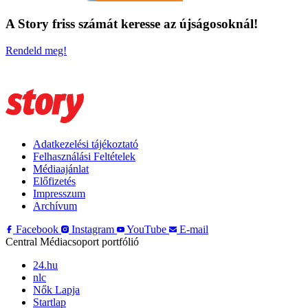
A Story friss számát keresse az újságosoknál!
Rendeld meg!
Adatkezelési tájékoztató
Felhasználási Feltételek
Médiaajánlat
Előfizetés
Impresszum
Archívum
Facebook
Instagram
YouTube
E-mail
Central Médiacsoport portfólió
24.hu
nlc
Nők Lapja
Startlap