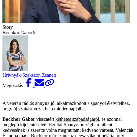
Story
Bochkor Gabor6
Hrivnyák-Szakszon Zsanett
Megosztás
A veterán rádiós annyira jól alkalmazkodott a spanyol életvitelhez,
hogy új szokást vezet be a mindennapjaiba.
Bockhor Gábor
visszatért
kéthetes szabadságáról
, és azonnal
meglepő kijelentést tett. Ezúttal Spanyolországban pihent,
kedvesének is szerette volna megmutatni kedvenc városát, Valenciát.
És noha maga
Bochkor
már szinte az egész világot bejárta, úgy