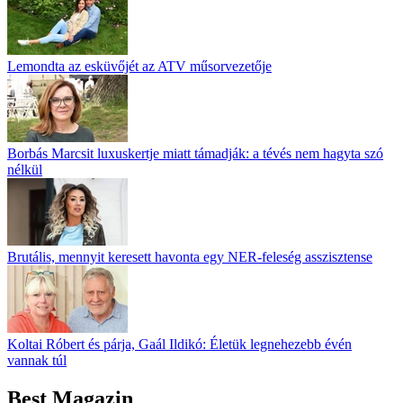
Lemondta az esküvőjét az ATV műsorvezetője
Borbás Marcsit luxuskertje miatt támadják: a tévés nem hagyta szó
nélkül
Brutális, mennyit keresett havonta egy NER-feleség asszisztense
Koltai Róbert és párja, Gaál Ildikó: Életük legnehezebb évén
vannak túl
Best Magazin