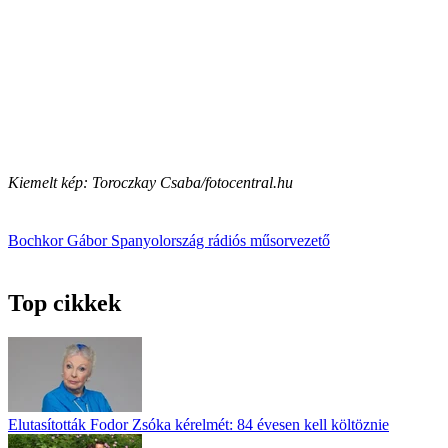
Kiemelt kép: Toroczkay Csaba/fotocentral.hu
Bochkor Gábor
Spanyolország
rádiós műsorvezető
Top cikkek
Elutasították Fodor Zsóka kérelmét: 84 évesen kell költöznie