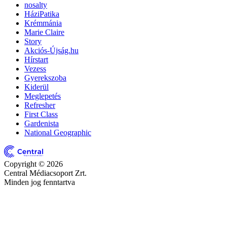
nosalty
HáziPatika
Krémmánia
Marie Claire
Story
Akciós-Újság.hu
Hírstart
Vezess
Gyerekszoba
Kiderül
Meglepetés
Refresher
First Class
Gardenista
National Geographic
Copyright © 2026
Central Médiacsoport Zrt.
Minden jog fenntartva