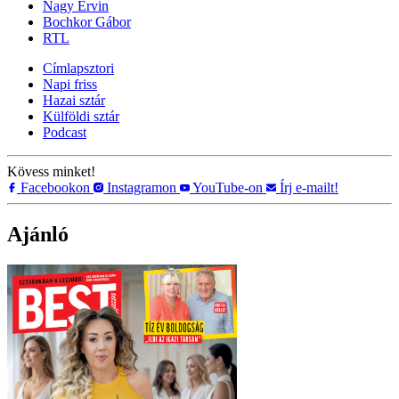
Nagy Ervin
Bochkor Gábor
RTL
Címlapsztori
Napi friss
Hazai sztár
Külföldi sztár
Podcast
Kövess minket!
Facebookon
Instagramon
YouTube-on
Írj e-mailt!
Ajánló