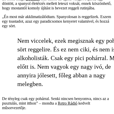
döntött, a spanyol életérzés mellett leteszi voksát, ennek köszönhető,
hogy mostantól komoly újítást is bevezet reggeli rutinjába.
„Én most már akklimatizálódtam. Spanyolosan is reggelizek. Eszem
egy toastadot, azaz egy paradicsomos kenyeret valamivel, és hozzá
egy sört.
Nem viccelek, ezek megisznak egy po
sört reggelire. És ez nem ciki, és nem i
alkoholisták. Csak egy pici pohárral. 
előtt is. Nem vagyok egy nagy ivó, de
annyira jólesett, főleg abban a nagy
melegben.
De tényleg csak egy pohárral. Senki nincsen benyomva, nincs az a
pusztulás, mint itthon” – mondta a
Retro Rádió
kedvelt
műsorvezetője.