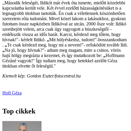
„Második feleségét, Ildikót már évek óta ismerte, mielőtt közelebbi
kapcsolatba került vele. Két évvel ezelőtti házasságkötésüket is a
legnagyobb titokban tartották. Én csak a véletlennek köszönhetően
szereztem róla tudomást. Mivel közel lakom a lakásukhoz, gyakran
futottam össze napközben Ildikóval az utcán. 2000 ősze volt: Ildikó
szembejött velem, arca csak úgy ragyogott a büszkeségtől –
emlékszik vissza az idős barát. Karcsi, kérdezd meg tőlem, hogy
hívnak!"- kérlelt Ildikó.
„
Mit hülyéskedsz, tudom!"-bosszankodtam
.
„
Te csak kérdezd meg, hogy mi a nevem!"- erősködött tovább Ildi.
„
Na jó, hogy hívnak?"- adtam meg magam, mire a csinos, vörös
hajú hölgy megrázta a kezemet, és így mutatkozott be:
„
Hoffmann
Gézáné vagyok!" Így tudtam meg, hogy hetekkel azelőtt Géza
titokban elvette őt feleségül."
Kiemelt kép: Gordon Eszter/fotocentral.hu
Hofi Géza
Top cikkek