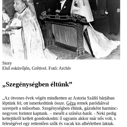
Story
Első esküvőjén, Grétivel. Fotó: Archív
„Szegénységben éltünk”
„Az ötvenes évek végén mindketten az Astoria Szálló bárjában
léptünk fel, ott ismerkedtünk össze.
Géza
remek paródiáival
szerepelt a műsorban. Szegénységben éltünk, gázsiként harminc-
negyven forintot kaptunk. – meséli a színész-barát. - Neki pedig
kettejükről kellett gondoskodni: ő ugyanis akkor már nős volt, s
feleségével egy rettentően szűk és vacak kis albérletben laktak.