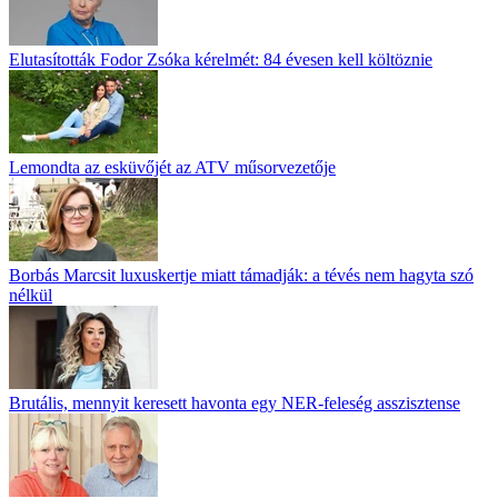
Elutasították Fodor Zsóka kérelmét: 84 évesen kell költöznie
Lemondta az esküvőjét az ATV műsorvezetője
Borbás Marcsit luxuskertje miatt támadják: a tévés nem hagyta szó
nélkül
Brutális, mennyit keresett havonta egy NER-feleség asszisztense