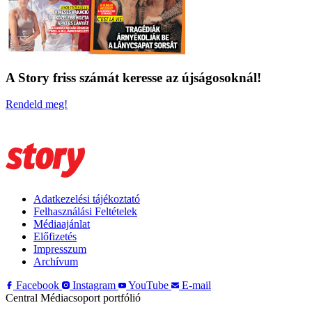
A Story friss számát keresse az újságosoknál!
Rendeld meg!
Adatkezelési tájékoztató
Felhasználási Feltételek
Médiaajánlat
Előfizetés
Impresszum
Archívum
Facebook
Instagram
YouTube
E-mail
Central Médiacsoport portfólió