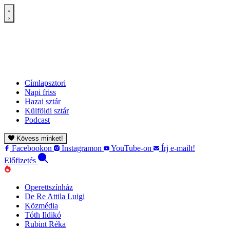
Címlapsztori
Napi friss
Hazai sztár
Külföldi sztár
Podcast
Kövess minket!
Facebookon
Instagramon
YouTube-on
Írj e-mailt!
Előfizetés
Operettszínház
De Re Attila Luigi
Közmédia
Tóth Ildikó
Rubint Réka