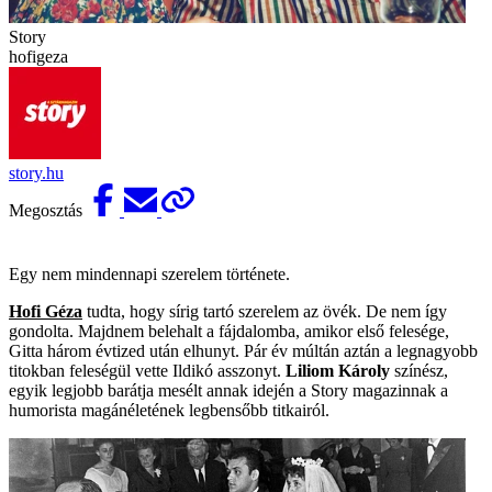
Story
hofigeza
story.hu
Megosztás
Egy nem mindennapi szerelem története.
Hofi Géza
tudta, hogy sírig tartó szerelem az övék. De nem így
gondolta. Majdnem belehalt a fájdalomba, amikor első felesége,
Gitta három évtized után elhunyt. Pár év múltán aztán a legnagyobb
titokban feleségül vette Ildikó asszonyt.
Liliom Károly
színész,
egyik legjobb barátja mesélt annak idején a Story magazinnak a
humorista magánéletének legbensőbb titkairól.