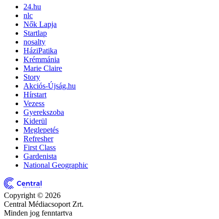
24.hu
nlc
Nők Lapja
Startlap
nosalty
HáziPatika
Krémmánia
Marie Claire
Story
Akciós-Újság.hu
Hírstart
Vezess
Gyerekszoba
Kiderül
Meglepetés
Refresher
First Class
Gardenista
National Geographic
Copyright © 2026
Central Médiacsoport Zrt.
Minden jog fenntartva