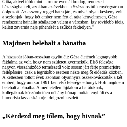
Gitta, akivel több mint harminc éven át boldog, rendezett
házasságban élt, azokban az években a Százados úti kenyérgyárban
dolgozott. Az asszony reggel hatra járt, és mivel olyan keskeny volt
a sezlonjuk, hogy két ember nem fért el rajta kényelmesen, Géza
rendszerint hajnalig sétálgatott velem a városban. Így rövidebb ideig
kellett zavarnia neje pihenését a szűkös fekhelyen.”
Majdnem belehalt a bánatba
A házaspár jóban-rosszban együtt élt: Géza életének legnagyobb
fájdalma az volt, hogy nem született gyermekük. Első felesége
nagyon visszahúzódó természetű volt: sosem járt férje premierjeire,
fellépéseire, csak a legritkább esetben nézte meg őt előadás közben.
A kettesben töltött évek azonban olyannyira összekovácsolták a két
embert, hogy amikor 1991-ben első felesége elhunyt, Hofi majdnem
belehalt a bánatba. A mérhetetlen fájdalom a barátoknak,
kollégáknak köszönhetően néhány hónap múltán enyhült és a
humorista lassacskán újra dolgozni kezdett.
„Kérdezd meg tőlem, hogy hívnak”