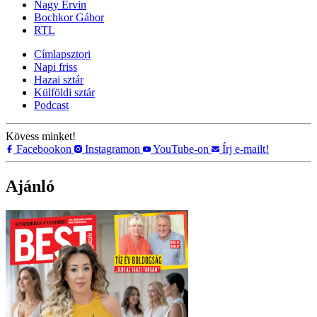
Nagy Ervin
Bochkor Gábor
RTL
Címlapsztori
Napi friss
Hazai sztár
Külföldi sztár
Podcast
Kövess minket!
Facebookon
Instagramon
YouTube-on
Írj e-mailt!
Ajánló