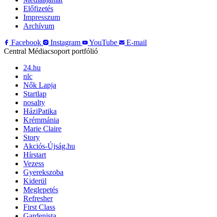
Előfizetés
Impresszum
Archívum
Facebook
Instagram
YouTube
E-mail
Central Médiacsoport portfólió
24.hu
nlc
Nők Lapja
Startlap
nosalty
HáziPatika
Krémmánia
Marie Claire
Story
Akciós-Újság.hu
Hírstart
Vezess
Gyerekszoba
Kiderül
Meglepetés
Refresher
First Class
Gardenista