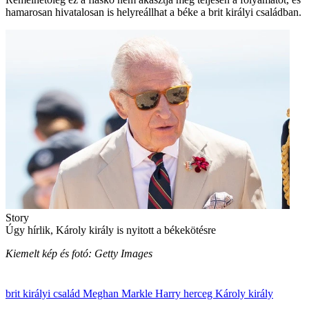
hamarosan hivatalosan is helyreállhat a béke a brit királyi családban.
Story
Úgy hírlik, Károly király is nyitott a békekötésre
Kiemelt kép és fotó: Getty Images
brit királyi család
Meghan Markle
Harry herceg
Károly király