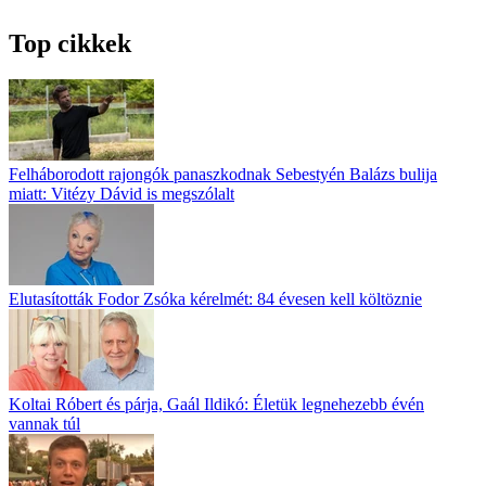
Top cikkek
Felháborodott rajongók panaszkodnak Sebestyén Balázs bulija
miatt: Vitézy Dávid is megszólalt
Elutasították Fodor Zsóka kérelmét: 84 évesen kell költöznie
Koltai Róbert és párja, Gaál Ildikó: Életük legnehezebb évén
vannak túl