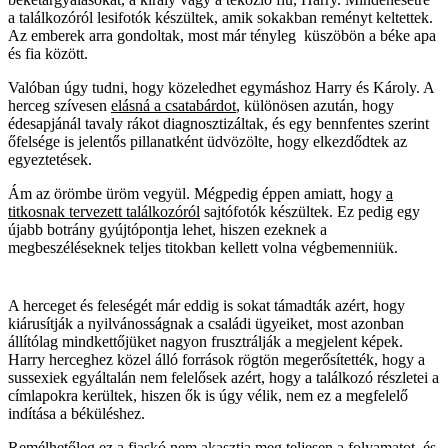
a találkozóról lesifotók készültek, amik sokakban reményt keltettek.
Az emberek arra gondoltak, most már tényleg küszöbön a béke apa
és fia között.
Valóban úgy tudni, hogy közeledhet egymáshoz Harry és Károly. A
herceg szívesen
elásná a csatabárdot
, különösen azután, hogy
édesapjánál tavaly rákot diagnosztizáltak, és egy bennfentes szerint
őfelsége is jelentős pillanatként üdvözölte, hogy elkezdődtek az
egyeztetések.
Ám az örömbe üröm vegyül. Mégpedig éppen amiatt, hogy
a
titkosnak tervezett találkozóról
sajtófotók készültek. Ez pedig egy
újabb botrány gyújtópontja lehet, hiszen ezeknek a
megbeszéléseknek teljes titokban kellett volna végbemenniük.
A herceget és feleségét már eddig is sokat támadták azért, hogy
kiárusítják a nyilvánosságnak a családi ügyeiket, most azonban
állítólag mindkettőjüket nagyon frusztrálják a megjelent képek.
Harry herceghez közel álló források rögtön megerősítették, hogy a
sussexiek egyáltalán nem felelősek azért, hogy a találkozó részletei a
címlapokra kerültek, hiszen ők is úgy vélik, nem ez a megfelelő
indítása a béküléshez.
Remélhetőleg ez a fiaskó nem akasztja meg teljesen a folyamatot, és