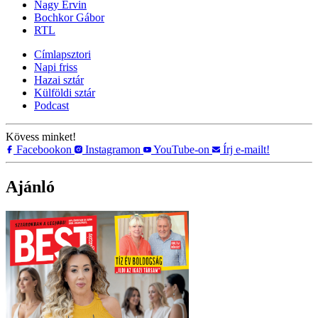
Nagy Ervin
Bochkor Gábor
RTL
Címlapsztori
Napi friss
Hazai sztár
Külföldi sztár
Podcast
Kövess minket!
Facebookon
Instagramon
YouTube-on
Írj e-mailt!
Ajánló