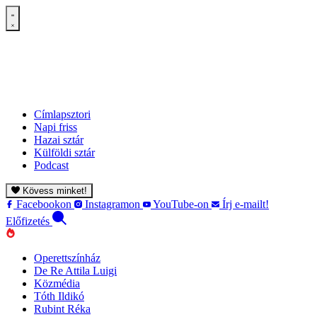
Címlapsztori
Napi friss
Hazai sztár
Külföldi sztár
Podcast
Kövess minket!
Facebookon
Instagramon
YouTube-on
Írj e-mailt!
Előfizetés
Operettszínház
De Re Attila Luigi
Közmédia
Tóth Ildikó
Rubint Réka