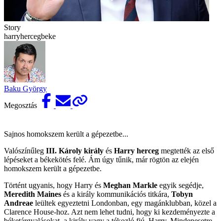
Story
harryhercegbeke
Baku György
Megosztás
Sajnos homokszem került a gépezetbe...
Valószínűleg
III. Károly király
és
Harry herceg
megtették az első
lépéseket a békekötés felé. Ám úgy tűnik, már rögtön az elején
homokszem került a gépezetbe.
Történt ugyanis, hogy Harry és
Meghan Markle
egyik segédje,
Meredith Maines
és a király kommunikációs titkára,
Tobyn
Andreae
leültek egyeztetni Londonban, egy magánklubban, közel a
Clarence House-hoz. Azt nem lehet tudni, hogy ki kezdeményezte a
béketárgyalásokat, a király vagy a tékozló fiú, Harry. Mindenesetre