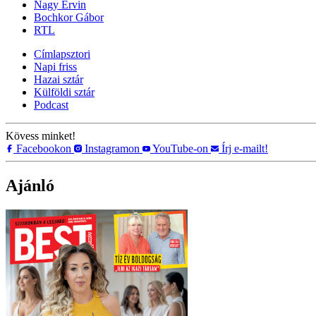
Nagy Ervin
Bochkor Gábor
RTL
Címlapsztori
Napi friss
Hazai sztár
Külföldi sztár
Podcast
Kövess minket!
Facebookon
Instagramon
YouTube-on
Írj e-mailt!
Ajánló