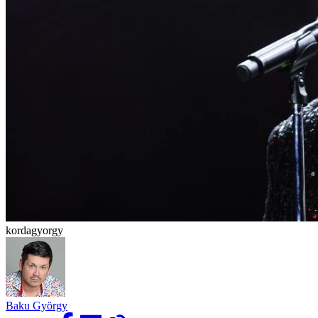
kordagyorgy
Baku György