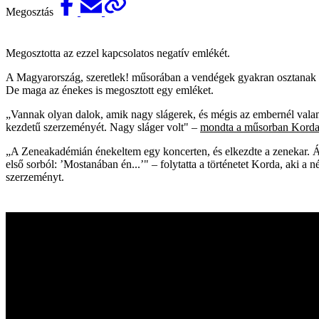
Megosztás
Megosztotta az ezzel kapcsolatos negatív emlékét.
A Magyarország, szeretlek! műsorában a vendégek gyakran osztanak 
De maga az énekes is megosztott egy emléket.
„Vannak olyan dalok, amik nagy slágerek, és mégis az embernél vala
kezdetű szerzeményét. Nagy sláger volt" –
mondta a műsorban Kord
„A Zeneakadémián énekeltem egy koncerten, és elkezdte a zenekar. Állt
első sorból: ’Mostanában én...’" – folytatta a történetet Korda, aki a 
szerzeményt.