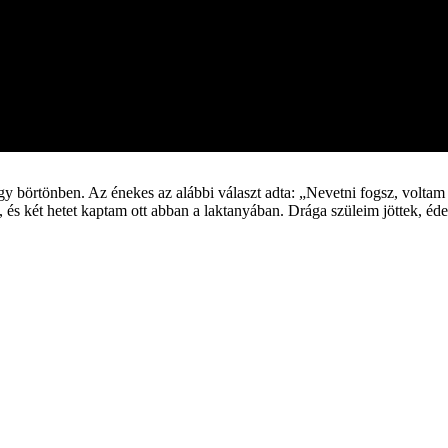
gy börtönben. Az énekes az alábbi választ adta: „Nevetni fogsz, volta
és két hetet kaptam ott abban a laktanyában. Drága szüleim jöttek, éde