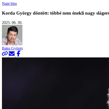
Napi friss
Korda György döntött: többé nem énekli nagy sláger
2025. 06. 30.
Baku György