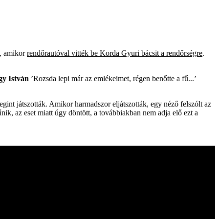
t, amikor
rendőrautóval vitték be Korda Gyuri bácsit a rendőrségre
.
gy István
’Rozsda lepi már az emlékeimet, régen benőtte a fű...’
gint játszották. Amikor harmadszor eljátszották, egy néző felszólt az
űnik, az eset miatt úgy döntött, a továbbiakban nem adja elő ezt a