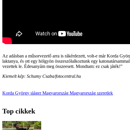
Az adásban a műsorvezető arra is rákérdezett, volt-e már Korda Györ
laktanya, és ott egy hölgyön összeszólalkoztunk egy katonatársammal, 
vezettek le. Édesanyám meg összeesett. Mondtam: ez csak játék!”
Kiemelt kép: Schumy Csaba/fotocentral.hu
Korda György
sláger
Magyarország
Magyarország szeretlek
Top cikkek