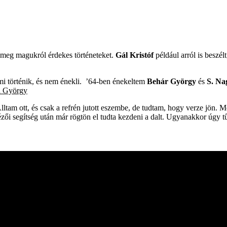
meg magukról érdekes történeteket.
Gál Kristóf
például arról is beszél
mi történik, és nem énekli. ’64-ben énekeltem
Behár György
és
S. Na
a György
am ott, és csak a refrén jutott eszembe, de tudtam, hogy verze jön. Me
nézői segítség után már rögtön el tudta kezdeni a dalt. Ugyanakkor úgy t