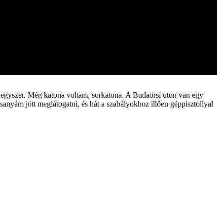
m egyszer. Még katona voltam, sorkatona. A Budaörsi úton van egy
sanyám jött meglátogatni, és hát a szabályokhoz illően géppisztollyal