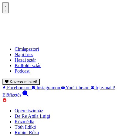
Címlapsztori
Napi friss
Hazai sztár
Külföldi sztár
Podcast
Kövess minket!
Facebookon
Instagramon
YouTube-on
Írj e-mailt!
Előfizetés
Operettszínház
De Re Attila Luigi
Közmédia
Tóth Ildikó
Rubint Réka