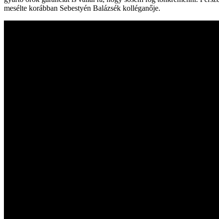
mesélte korábban Sebestyén Balázsék kolléganője.