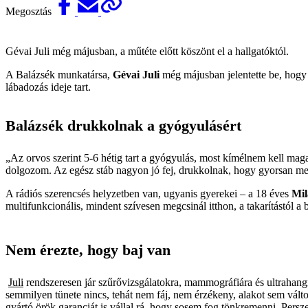
Megosztás
Gévai Juli még májusban, a műtéte előtt köszönt el a hallgatóktól.
A Balázsék munkatársa,
Gévai Juli
még májusban jelentette be, hogy 
lábadozás ideje tart.
Balázsék drukkolnak a gyógyulásért
„Az orvos szerint 5-6 hétig tart a gyógyulás, most kímélnem kell maga
dolgozom. Az egész stáb nagyon jó fej, drukkolnak, hogy gyorsan me­g
A rádiós szerencsés helyzetben van, ugyanis gyerekei – a 18 éves
Mil
multifunkcionális, mindent szívesen megcsinál itthon, a takarítástól a
Nem érezte, hogy baj van
Juli
rendszeresen jár szűrővizsgálatokra, mammográfiára és ultrahangra
semmilyen tünete nincs, tehát nem fáj, nem érzékeny, alakot sem vál
gyártó örök garanciát is vállal rá, hogy sosem fog tönkremenni. Pers