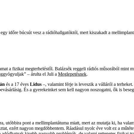
egy időre búcsút vesz a rádióhallgatóktól, mert kiszakadt a mellimplan
mat a fizikai megterheléstől. Balázsék reggeli rádiós műsorából mint mű
g­yógyuljak” – árulta el Juli a
Meglepetésnek
.
án
és a 17 éves
Lidus
–, valamint férje is leveszik a válláról a terhek
 bevásárlásig. És a gyerekeinket sem kell nagyon noszogatni, ők is bese
, utóbbira pont a mellimplantátuma miatt, mert az mutatja ki, ha valam
toztat, ezért nagyon megdöbbentem. Ráadásul nyolc éve volt ez a műtéte
ze adódhatnak kisebb-nagyobb problémák, de valami rettenetes fizikai t