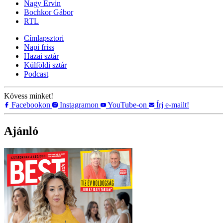
Nagy Ervin
Bochkor Gábor
RTL
Címlapsztori
Napi friss
Hazai sztár
Külföldi sztár
Podcast
Kövess minket!
Facebookon
Instagramon
YouTube-on
Írj e-mailt!
Ajánló