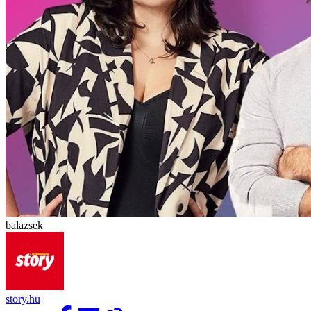
balazsek
story.hu