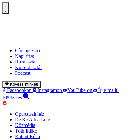
Címlapsztori
Napi friss
Hazai sztár
Külföldi sztár
Podcast
Kövess minket!
Facebookon
Instagramon
YouTube-on
Írj e-mailt!
Előfizetés
Operettszínház
De Re Attila Luigi
Közmédia
Tóth Ildikó
Rubint Réka