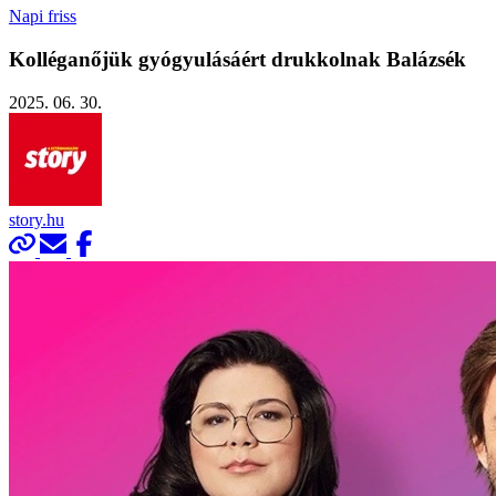
Napi friss
Kolléganőjük gyógyulásáért drukkolnak Balázsék
2025. 06. 30.
story.hu