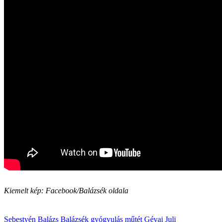
Kiemelt kép: Facebook/Balázsék oldala
Sebestyén Balázs
Balázsék
gyógyulás
műtét
Gévai Juli