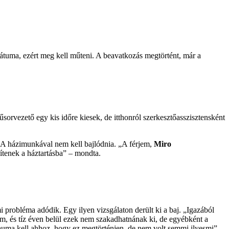
tátuma, ezért meg kell műteni. A beavatkozás megtörtént, már a
sorvezető egy kis időre kiesek, de itthonról szerkesztőasszisztensként
et. A házimunkával nem kell bajlódnia. „A férjem,
Miro
gítenek a háztartásba” – mondta.
i probléma adódik. Egy ilyen vizsgálaton derült ki a baj. „Igazából
m, és tíz éven belül ezek nem szakadhatnának ki, de egyébként a
rauma kell ahhoz, hogy ez megtörténjen, de nem volt semmi ilyesmi” –