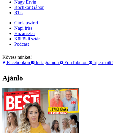
Nagy Ervin
Bochkor Gábor
RTL
Címlapsztori
Napi friss
Hazai sztár
Külföldi sztár
Podcast
Kövess minket!
Facebookon
Instagramon
YouTube-on
Írj e-mailt!
Ajánló