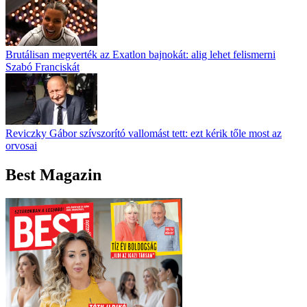
Brutálisan megverték az Exatlon bajnokát: alig lehet felismerni
Szabó Franciskát
Reviczky Gábor szívszorító vallomást tett: ezt kérik tőle most az
orvosai
Best Magazin