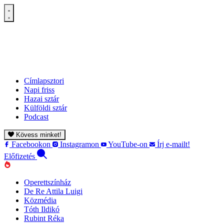
Címlapsztori
Napi friss
Hazai sztár
Külföldi sztár
Podcast
Kövess minket!
Facebookon
Instagramon
YouTube-on
Írj e-mailt!
Előfizetés
Operettszínház
De Re Attila Luigi
Közmédia
Tóth Ildikó
Rubint Réka