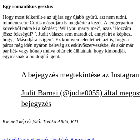
Egy romantikus gesztus
Hogy most felkerült-e az ujjára egy újabb gyűrű, azt nem tudni,
mindenesetre Curtis másodjára is megkérte a kezét. A tengerparton
kövekből rakta ki a kérdést; ’Will you marry me?’, azaz ’Hozzám
jössz feleségül? ’. Judit válasza sem maradt el, annyit írt a képhez,
hogy; ’Másodjára is igen’. Ez könnyen jelentetheti azt is, hogy a
páros még idén nyáron belevág az esküvőszervezésbe, és akár már
pár hét- vagy hónap múlva oltár elé állhatnak, hogy kimondják
egymásnak a boldogító igent.
A bejegyzés megtekintése az Instagra
Judit Barnai (@judie0055) által megos
bejegyzés
Kiemelt kép és fotó: Trenka Attila, RTL
esküvő
Curtis
eljegyzés
lánykérés
Barnai Judit