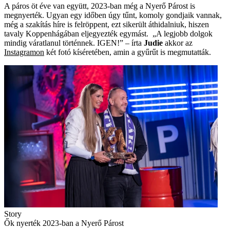
A páros öt éve van együtt, 2023-ban még a Nyerő Párost is
megnyerték. Ugyan egy időben úgy tűnt, komoly gondjaik vannak,
még a szakítás híre is felröppent, ezt sikerült áthidalniuk, hiszen
tavaly Koppenhágában eljegyezték egymást. „A legjobb dolgok
mindig váratlanul történnek. IGEN!” – írta
Judie
akkor az
Instagramon
két fotó kíséretében, amin a gyűrűt is megmutatták.
Story
Ők nyerték 2023-ban a Nyerő Párost