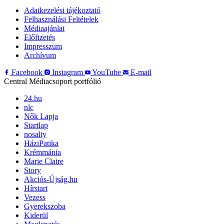
Adatkezelési tájékoztató
Felhasználási Feltételek
Médiaajánlat
Előfizetés
Impresszum
Archívum
Facebook
Instagram
YouTube
E-mail
Central Médiacsoport portfólió
24.hu
nlc
Nők Lapja
Startlap
nosalty
HáziPatika
Krémmánia
Marie Claire
Story
Akciós-Újság.hu
Hírstart
Vezess
Gyerekszoba
Kiderül