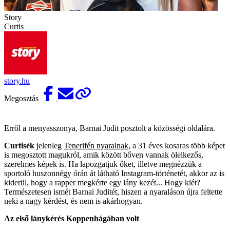
Story
Curtis
story.hu
Megosztás
Erről a menyasszonya, Barnai Judit posztolt a közösségi oldalára.
Curtisék
jelenleg
Tenerifén nyaralnak
, a 31 éves kosaras több képet
is megosztott magukról, amik között bőven vannak ölelkezős,
szerelmes képek is. Ha lapozgatjuk őket, illetve megnézzük a
sportoló huszonnégy órán át látható Instagram-történetét, akkor az is
kiderül, hogy a rapper megkérte egy lány kezét... Hogy kiét?
Természetesen ismét Barnai Juditét, hiszen a nyaraláson újra feltette
neki a nagy kérdést, és nem is akárhogyan.
Az első lánykérés Koppenhágában volt