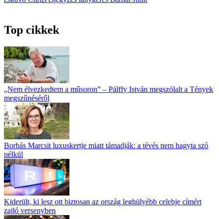
Top cikkek
„Nem élvezkedtem a műsoron” – Pálffy István megszólalt a Tények
megszűnéséről
Borbás Marcsit luxuskertje miatt támadják: a tévés nem hagyta szó
nélkül
Kiderült, ki lesz ott biztosan az ország leghülyébb celebje címért
zajló versenyben