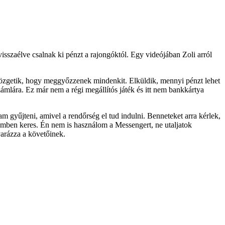
sszaélve csalnak ki pénzt a rajongóktól. Egy videójában Zoli arról
küldözgetik, hogy meggyőzzenek mindenkit. Elküldik, mennyi pénzt lehet
zámlára. Ez már nem a régi megállítós játék és itt nem bankkártya
 gyűjteni, amivel a rendőrség el tud indulni. Benneteket arra kérlek,
emben keres. Én nem is használom a Messengert, ne utaljatok
yarázza a követőinek.