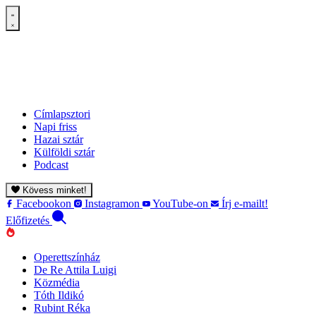
Címlapsztori
Napi friss
Hazai sztár
Külföldi sztár
Podcast
Kövess minket!
Facebookon
Instagramon
YouTube-on
Írj e-mailt!
Előfizetés
Operettszínház
De Re Attila Luigi
Közmédia
Tóth Ildikó
Rubint Réka