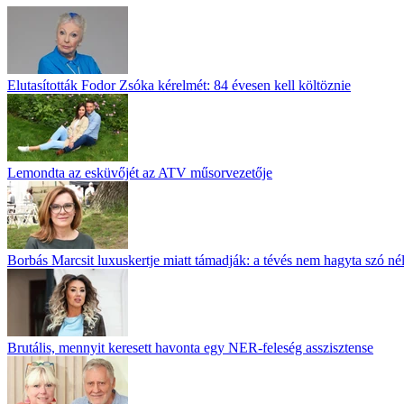
Elutasították Fodor Zsóka kérelmét: 84 évesen kell költöznie
Lemondta az esküvőjét az ATV műsorvezetője
Borbás Marcsit luxuskertje miatt támadják: a tévés nem hagyta szó né
Brutális, mennyit keresett havonta egy NER-feleség asszisztense