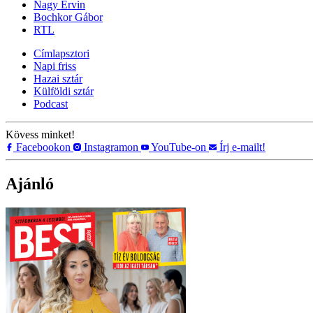
Nagy Ervin
Bochkor Gábor
RTL
Címlapsztori
Napi friss
Hazai sztár
Külföldi sztár
Podcast
Kövess minket!
Facebookon
Instagramon
YouTube-on
Írj e-mailt!
Ajánló