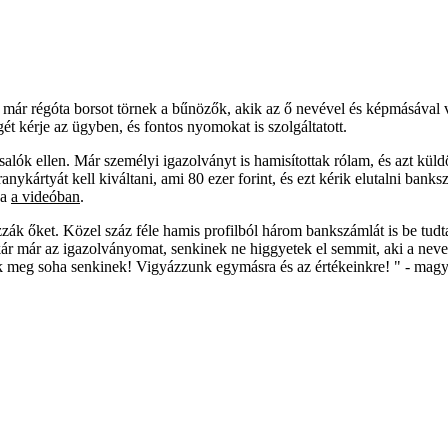
 már régóta borsot törnek a bűnözők, akik az ő nevével és képmásával vi
ét kérje az ügyben, és fontos nyomokat is szolgáltatott.
 csalók ellen. Már személyi igazolványt is hamisítottak rólam, és azt 
ykártyát kell kiváltani, ami 80 ezer forint, és ezt kérik elutalni banks
ja
a videóban
.
k őket. Közel száz féle hamis profilból három bankszámlát is be tudtam
kár már az igazolványomat, senkinek ne higgyetek el semmit, aki a nev
tok meg soha senkinek! Vigyázzunk egymásra és az értékeinkre! " - mag