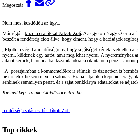
Megosztás
Nem most kezdődött az ügy...
Már régóta
küzd a csalókkal
Jákob Zoli
. Az egykori Nagy Ő orra alá
beszélt a rendőrség előtt állva, hogy elment, hogy a hatóságok segítség
„Eljöttem végül a rendőrségre is, hogy segítséget kérjek ezek ellen a
nyerni, küldenek egy autót, amit meg lehet nyerni. A nyereményhez aran
adatot kérnek, hanem a bankszámlájukra kérik utalni a pénzt" - mond
„A posztjaimban a kommentelőkre is ráírnak, és üzenetben is bombázzá
ne dőljetek be semmilyen csalónak. Hiába látjátok a képemet, vagy a
senkinek semmilyen pénzt, és a saját bankkártya adataitokat se adjá
Kiemelt kép: Trenka Attila/fotocentral.hu
rendőrség
csalás
csalók
Jákob Zoli
Top cikkek