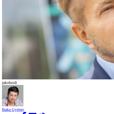
jakobzoli
Baku György