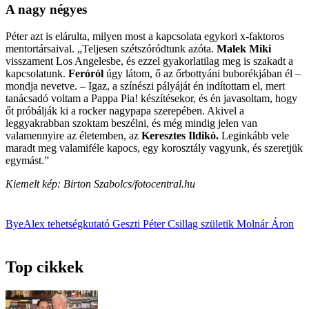
A nagy négyes
Péter azt is elárulta, milyen most a kapcsolata egykori x-faktoros
mentortársaival. „Teljesen szétszóródtunk azóta.
Malek Miki
visszament Los Angelesbe, és ezzel gyakorlatilag meg is szakadt a
kapcsolatunk.
Feróról
úgy látom, ő az őrbottyáni buborékjában él –
mondja nevetve. – Igaz, a színészi pályáját én indítottam el, mert
tanácsadó voltam a Pappa Pia! készítésekor, és én javasoltam, hogy
őt próbálják ki a rocker nagypapa szerepében. Akivel a
leggyakrabban szoktam beszélni, és még mindig jelen van
valamennyire az életemben, az
Keresztes Ildikó.
Leginkább vele
maradt meg valamiféle kapocs, egy korosztály vagyunk, és szeretjük
egymást.”
Kiemelt kép: Birton Szabolcs/fotocentral.hu
ByeAlex
tehetségkutató
Geszti Péter
Csillag születik
Molnár Áron
Top cikkek