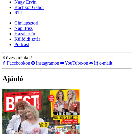
Nagy Ervin
Bochkor Gábor
RTL
Címlapsztori
Napi friss
Hazai sztár
Külföldi sztár
Podcast
Kövess minket!
Facebookon
Instagramon
YouTube-on
Írj e-mailt!
Ajánló