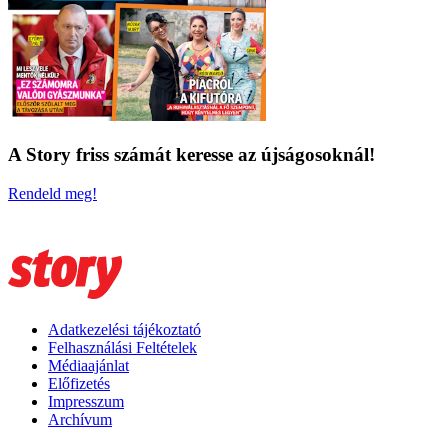
A Story friss számát keresse az újságosoknál!
Rendeld meg!
Adatkezelési tájékoztató
Felhasználási Feltételek
Médiaajánlat
Előfizetés
Impresszum
Archívum