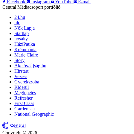
Facebook
Instagram
YouTube
E-mail
Central Médiacsoport portfólió
24.hu
nlc
Nők Lapja
Startlap
nosalty
HáziPatika
Krémmánia
Marie Claire
Story
Akciós-Újság.hu
Hírstart
Vezess
Gyerekszoba
Kiderül
Meglepetés
Refresher
First Class
Gardenista
National Geographic
Copyright © 2026