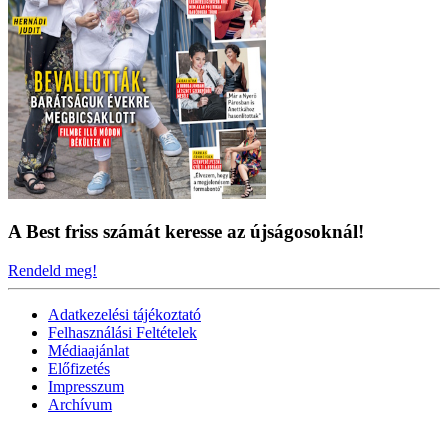
A Best friss számát keresse az újságosoknál!
Rendeld meg!
Adatkezelési tájékoztató
Felhasználási Feltételek
Médiaajánlat
Előfizetés
Impresszum
Archívum