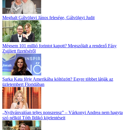
Meghalt Gálvölgyi János felesége, Gálvölgyi Judit
Mégsem 101 millió forintot kapott? Megszólalt a rendező Fásy
Zsüliett fizetéséről
Sarka Kata férje Amerikába költözött? Egyre többet látják az
üzletembert Floridában
„Nyilvánvalóan teljes nonszensz” – Várkonyi Andrea nem hagyta
szó nélkül Tóth Ildikó kijelentéseit