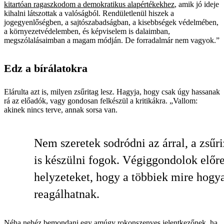
kitartóan ragaszkodom a demokratikus alapértékekhez
, amik jó ideje
kihalni látszottak a valóságból. Rendületlenül hiszek a
jogegyenlőségben, a sajtószabadságban, a kisebbségek védelmében,
a környezetvédelemben, és képviselem is dalaimban,
megszólalásaimban a magam módján. De forradalmár nem vagyok.”
Edz a bírálatokra
Elárulta azt is, milyen zsűritag lesz. Hagyja, hogy csak úgy hassanak
rá az előadók, vagy gondosan felkészül a kritikákra. „Vallom:
akinek nincs terve, annak sorsa van.
Nem szeretek sodródni az árral, a zsűri
is készülni fogok. Végiggondolok előr
helyzeteket, hogy a többiek mire hogy
reagálhatnak.
Néha nehéz bemondani egy amúgy rokonszenves jelentkezőnek, ha