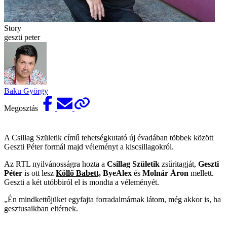
Story
geszti peter
Baku György
Megosztás
A Csillag Születik című tehetségkutató új évadában többek között
Geszti Péter formál majd véleményt a kiscsillagokról.
Az RTL nyilvánosságra hozta a
Csillag Születik
zsűritagját,
Geszti
Péter
is ott lesz
Köllő Babett,
ByeAlex
és
Molnár Áron
mellett.
Geszti a két utóbbiról el is mondta a véleményét.
„Én mindkettőjüket egyfajta forradalmárnak látom, még akkor is, ha
gesztusaikban eltérnek.