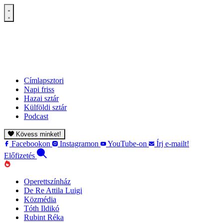
Címlapsztori
Napi friss
Hazai sztár
Külföldi sztár
Podcast
Kövess minket!
Facebookon
Instagramon
YouTube-on
Írj e-mailt!
Előfizetés
Operettszínház
De Re Attila Luigi
Közmédia
Tóth Ildikó
Rubint Réka