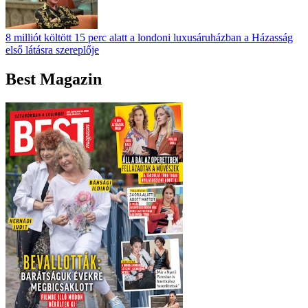
8 milliót költött 15 perc alatt a londoni luxusáruházban a Házasság
első látásra szereplője
Best Magazin