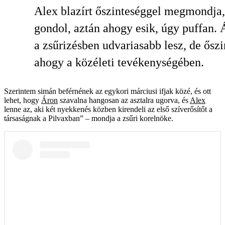
Alex blazírt őszinteséggel megmondja,
gondol, aztán ahogy esik, úgy puffan. 
a zsűrizésben udvariasabb lesz, de őszi
ahogy a közéleti tevékenységé­ben.
Szerintem simán beférnének az egykori márciusi ifjak közé, és ott
lehet, hogy
Áron
szavalna hangosan az asztalra ugorva, és
Alex
lenne az, aki két nyekkenés közben kirendeli az első szíverősítőt a
társaságnak a Pilvaxban” – mondja a zsűri korelnöke.