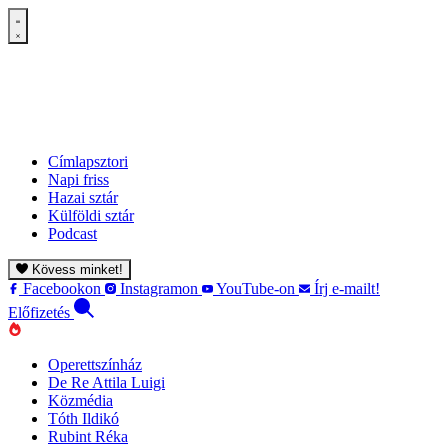
Címlapsztori
Napi friss
Hazai sztár
Külföldi sztár
Podcast
Kövess minket!
Facebookon
Instagramon
YouTube-on
Írj e-mailt!
Előfizetés
Operettszínház
De Re Attila Luigi
Közmédia
Tóth Ildikó
Rubint Réka