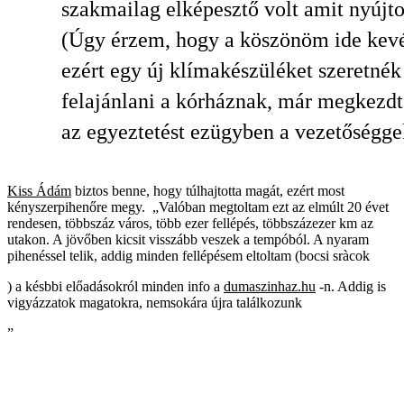
szakmailag elképesztő volt amit nyújto
(Úgy érzem, hogy a köszönöm ide kevé
ezért egy új klímakészüléket szeretnék
felajánlani a kórháznak, már megkezd
az egyeztetést ezügyben a vezetőséggel
Kiss Ádám
biztos benne, hogy túlhajtotta magát, ezért most
kényszerpihenőre megy. „Valóban megtoltam ezt az elmúlt 20 évet
rendesen, többszáz város, több ezer fellépés, többszázezer km az
utakon. A jövőben kicsit visszább veszek a tempóból. A nyaram
pihenéssel telik, addig minden fellépésem eltoltam (bocsi sràcok
) a késbbi előadásokról minden info a
dumaszinhaz.hu
-n. Addig is
vigyázzatok magatokra, nemsokára újra találkozunk
”