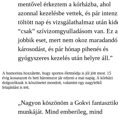
mentővel érkeztem a kórházba, ahol
azonnal kezelésbe vettek, és pár inten
töltött nap és vizsgálathalmaz után kide
“csak” szívizomgyulladásom van. Ez a
jobbik eset, mert nem okoz maradandó
károsodást, és pár hónap pihenés és
gyógyszeres kezelés után helyre áll.”
A humorista hozzátette, hogy sportos életmódja is jól jött most. 15
évig kosarazott és heti háromszor jár edzeni a mai napig. A kórházi
dolgozóknak is köszönetet mondott, valamint egy nagylelkű
felajánlást is tett.
„Nagyon köszönöm a Gokvi fantasztik
munkáját. Mind emberileg, mind