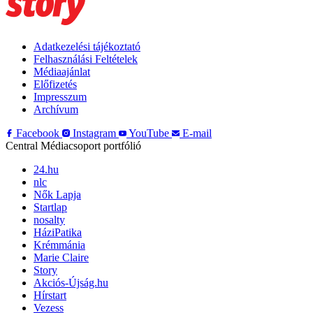
Adatkezelési tájékoztató
Felhasználási Feltételek
Médiaajánlat
Előfizetés
Impresszum
Archívum
Facebook
Instagram
YouTube
E-mail
Central Médiacsoport portfólió
24.hu
nlc
Nők Lapja
Startlap
nosalty
HáziPatika
Krémmánia
Marie Claire
Story
Akciós-Újság.hu
Hírstart
Vezess