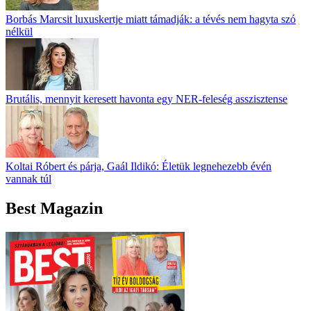
Borbás Marcsit luxuskertje miatt támadják: a tévés nem hagyta szó
nélkül
Brutális, mennyit keresett havonta egy NER-feleség asszisztense
Koltai Róbert és párja, Gaál Ildikó: Életük legnehezebb évén
vannak túl
Best Magazin