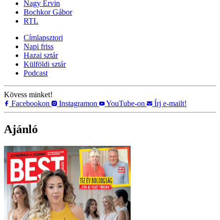
Nagy Ervin
Bochkor Gábor
RTL
Címlapsztori
Napi friss
Hazai sztár
Külföldi sztár
Podcast
Kövess minket!
Facebookon
Instagramon
YouTube-on
Írj e-mailt!
Ajánló