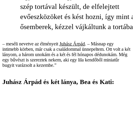
szép tortával készült, de elfelejtett
evőeszközöket és kést hozni, így mint 
ősemberek, kézzel vájkáltunk a tortá
– meséli nevetve az élményeit
Juhász Árpád
. – Másnap egy
intimebb körben, már csak a családommal ünnepeltem. Ott volt a két
lányom, a három unokám és a két és fél hónapos dédunokám. Még
egy bűvészt is szereztek nekem, aki egy lila kendőből miniatűr
bugyit varázsolt a kezembe.”
Juhász Árpád és két lánya, Bea és Kati: