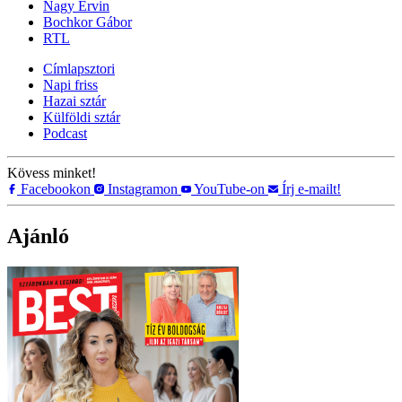
Nagy Ervin
Bochkor Gábor
RTL
Címlapsztori
Napi friss
Hazai sztár
Külföldi sztár
Podcast
Kövess minket!
Facebookon
Instagramon
YouTube-on
Írj e-mailt!
Ajánló