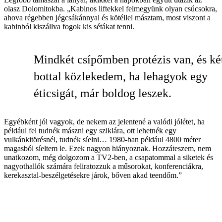
olasz Dolomitokba. „Kabinos liftekkel felmegyünk olyan csúcsokra,
ahova régebben jégcsákánnyal és kötéllel másztam, most viszont a
kabinból kiszállva fogok kis sétákat tenni.
Mindkét csípőmben protézis van, és ké
bottal közlekedem, ha lehagyok egy
éticsigát, már boldog leszek.
Egyébként jól vagyok, de nekem az jelentené a valódi jólétet, ha
például fel tudnék mászni egy sziklára, ott lehetnék egy
vulkánkitörésnél, tudnék síelni… 1980-ban például 4800 méter
magasból síeltem le. Ezek nagyon hiányoznak. Hozzáteszem, nem
unatkozom, még dolgozom a TV2-ben, a csapatommal a siketek és
nagyothallók számára feliratozzuk a műsorokat, konferenciákra,
kerekasztal-beszélgetésekre járok, bőven akad teendőm.”