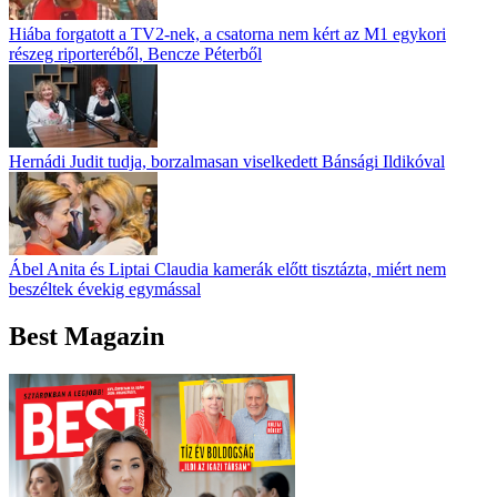
Hiába forgatott a TV2-nek, a csatorna nem kért az M1 egykori
részeg riporteréből, Bencze Péterből
Hernádi Judit tudja, borzalmasan viselkedett Bánsági Ildikóval
Ábel Anita és Liptai Claudia kamerák előtt tisztázta, miért nem
beszéltek évekig egymással
Best Magazin