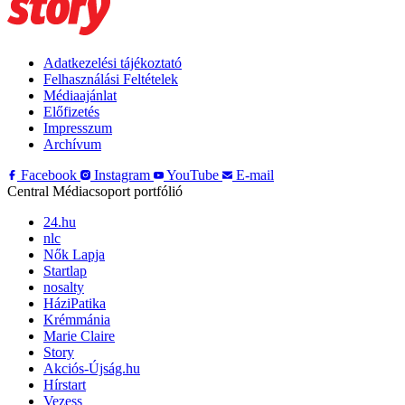
Adatkezelési tájékoztató
Felhasználási Feltételek
Médiaajánlat
Előfizetés
Impresszum
Archívum
Facebook
Instagram
YouTube
E-mail
Central Médiacsoport portfólió
24.hu
nlc
Nők Lapja
Startlap
nosalty
HáziPatika
Krémmánia
Marie Claire
Story
Akciós-Újság.hu
Hírstart
Vezess