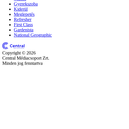
Gyerekszoba
Kiderül
Meglepetés
Refresher
First Class
Gardenista
National Geographic
Copyright © 2026
Central Médiacsoport Zrt.
Minden jog fenntartva