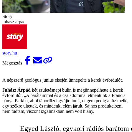
Story
juhasz arpad
story.hu
Megosztás
A népszerű geológus június elsején ünnepelte a kerek évfordulót.
Juhász Árpád
két születésnapi bulin is megünnepelhette a kerek
évfordulót. „A barátaimmal és a családommal elmentünk a Francia-
bánya Parkba, ahol tábortüzet gyújtottunk, engem pedig a tűz mellé,
egy székre ültettek, és mindenki elém járult. Sajnos produkciózni
nem tudtam, viszont izgalmakban nem volt hiány.
Egyed László, egykori rádiós barátom 