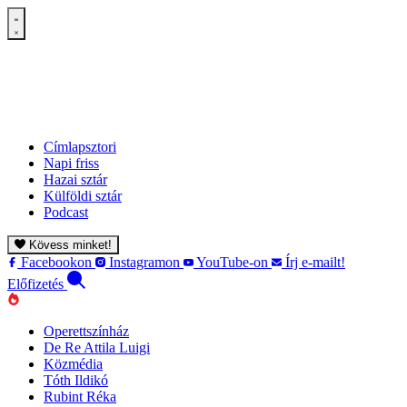
Címlapsztori
Napi friss
Hazai sztár
Külföldi sztár
Podcast
Kövess minket!
Facebookon
Instagramon
YouTube-on
Írj e-mailt!
Előfizetés
Operettszínház
De Re Attila Luigi
Közmédia
Tóth Ildikó
Rubint Réka