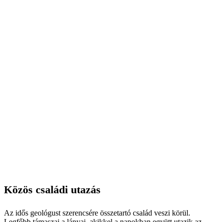
Közös családi utazás
Az idős geológust szerencsére összetartó család veszi körül.
Legfőbb támaszai a lányai, akikkel a napokban együtt utazik az