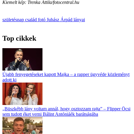
Kiemelt kép: Trenka Attila/fotocentral.hu
születésnap
család
fotó
Juhász Árpád
lányai
Top cikkek
Újabb fenyegetéseket kapott Majka – a rapper ügyvéde közleményt
adott ki
„Büszkébb lány voltam annál, hogy osztozzam rajta” – Flipper Öcsi
sem tudott éket verni Bálint Antóniáék barátságába