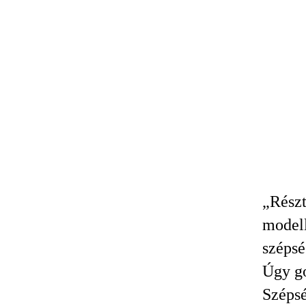
„Részt
modell
szépsé
Úgy go
Szépsé