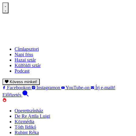
Címlapsztori
Napi friss
Hazai sztár
Külföldi sztár
Podcast
Kövess minket!
Facebookon
Instagramon
YouTube-on
Írj e-mailt!
Előfizetés
Operettszínház
De Re Attila Luigi
Közmédia
Tóth Ildikó
Rubint Réka