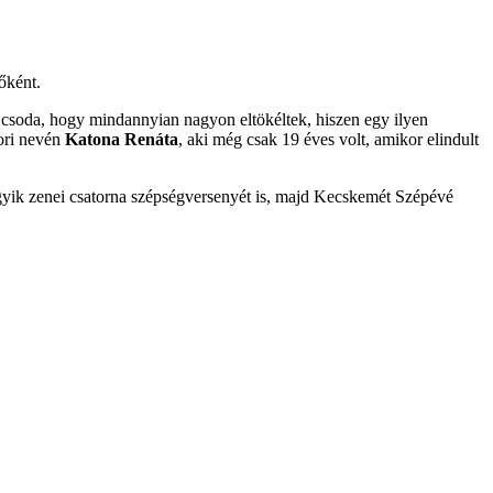
őként.
csoda, hogy mindannyian nagyon eltökéltek, hiszen egy ilyen
ori nevén
Katona Renáta
, aki még csak 19 éves volt, amikor elindult
 egyik zenei csatorna szépségversenyét is, majd Kecskemét Szépévé