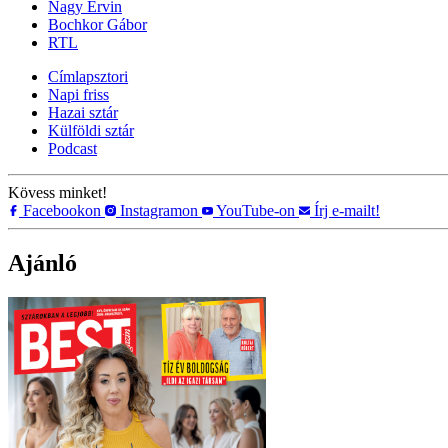
Nagy Ervin
Bochkor Gábor
RTL
Címlapsztori
Napi friss
Hazai sztár
Külföldi sztár
Podcast
Kövess minket!
Facebookon
Instagramon
YouTube-on
Írj e-mailt!
Ajánló