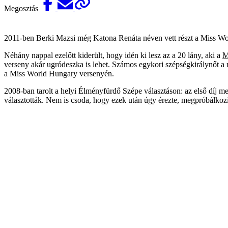
Megosztás
2011-ben Berki Mazsi még Katona Renáta néven vett részt a Miss Wor
Néhány nappal ezelőtt kiderült, hogy idén ki lesz az a 20 lány, aki a
M
verseny akár ugródeszka is lehet. Számos egykori szépségkirálynőt a 
a Miss World Hungary versenyén.
2008-ban tarolt a helyi Élményfürdő Szépe választáson: az első díj m
választották. Nem is csoda, hogy ezek után úgy érezte, megpróbálko