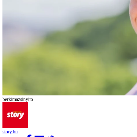
berkimazsinyito
story.hu