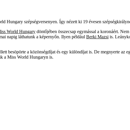
ld Hungary szépségversenyen. Így nézett ki 19 évesen szépségkirályn
iss World Hungary
döntőjében összecsap egymással a koronáért. Nem 
mai napig láthatunk a képernyőn. Ilyen például
Berki Mazsi
is. Leányk
ellett besöpörte a közönségdíjat és egy különdíjat is. De megnyerte az
zik a Miss World Hungaryn is.