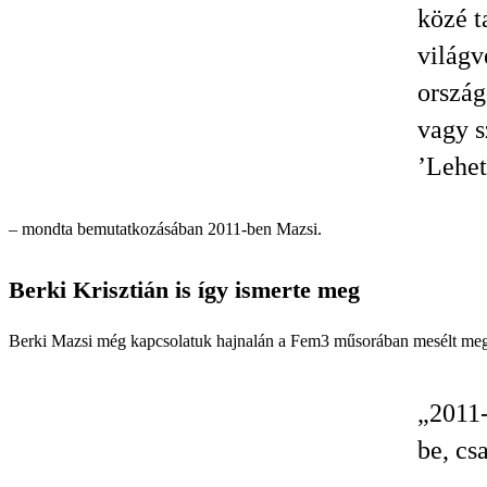
közé t
világ
ország
vagy s
’Lehet
– mondta bemutatkozásában 2011-ben Mazsi.
Berki Krisztián is így ismerte meg
Berki Mazsi még kapcsolatuk hajnalán a Fem3 műsorában mesélt meg
„2011-
be, cs