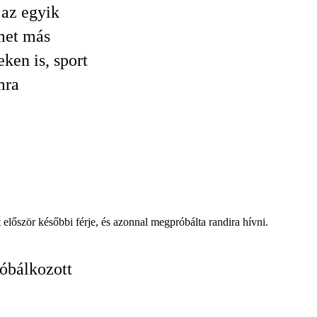
 az egyik
met más
ken is, sport
mra
 először későbbi férje, és azonnal megpróbálta randira hívni.
óbálkozott