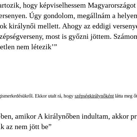
artozik, hogy képviselhessem Magyarországot
versenyen. Úgy gondolom, megállnám a helye
ok királynői mellett. Ahogy az eddigi versenye
zépségverseny, most is győzni jöttem. Számo
etlen nem létezik’”
ismerkedésükről. Ekkor utalt rá, hogy
szépségkirálynőként
látta meg őt
ben, amikor A királynőben indultam, akkor pr
ak az nem jött be”