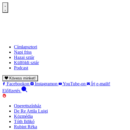
Címlapsztori
Napi friss
Hazai sztár
Külföldi sztár
Podcast
Kövess minket!
Facebookon
Instagramon
YouTube-on
Írj e-mailt!
Előfizetés
Operettszínház
De Re Attila Luigi
Közmédia
Tóth Ildikó
Rubint Réka