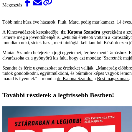
Megosztás
Több mint húsz éve házasok. Fiuk, Marci pedig már kamasz, 14 éves.
A
Kincsvadászok
kereskedője,
dr. Katona Szandra
gyerekként a szün
ismerte meg a jövendőbelijét is. „Miután érettebb voltam a korosztál
mondtam neki, sietek haza, mert biológiát kell tanulni. Később ezen j
Miután Szandra befejezte a jogi egyetemet, férjhez ment Tamáshoz. E
elvarázsolta ez a gyönyörű kis falu, hogy azt mondta: ’Szeretnék majd 
Szandra és férje ugyanazokat az értékeket vallják. „Manapság előbbre 
tudok gondolkodni, együttműködni, és bármikor képes vagyok lemondan
marad is ilyennek” – mondta
dr. Katona Szandra
a
Best magazinnak
.
További részletek a legfrissebb Bestben!