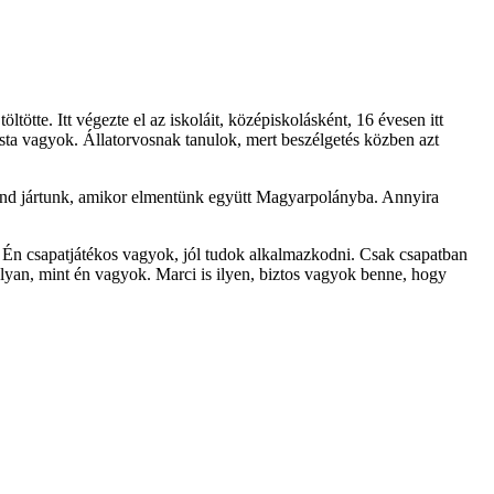
ötte. Itt végezte el az iskoláit, középiskolásként, 16 évesen itt
sta vagyok. Állatorvosnak tanulok, mert beszélgetés közben azt
nd jártunk, amikor elmentünk együtt Magyarpolányba. Annyira
t. Én csapatjátékos vagyok, jól tudok alkalmazkodni. Csak csapatban
lyan, mint én vagyok. Marci is ilyen, biztos vagyok benne, hogy