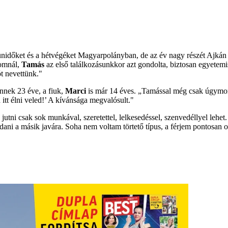
időket és a hétvégéket Magyarpolányban, de az év nagy részét Ajkán tölt
yomnál,
Tamás
az első találkozásunkkor azt gondolta, biztosan egyetemi
ót nevettünk."
nnek 23 éve, a fiuk,
Marci
is már 14 éves. „Tamással még csak úgymo
itt élni veled!’ A kívánsága megvalósult."
jutni csak sok munkával, szeretettel, lelkesedéssel, szenvedéllyel lehe
i a másik javára. Soha nem voltam törtető típus, a férjem pontosan o