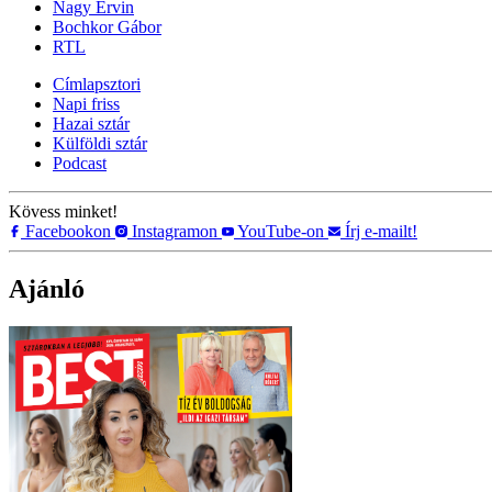
Nagy Ervin
Bochkor Gábor
RTL
Címlapsztori
Napi friss
Hazai sztár
Külföldi sztár
Podcast
Kövess minket!
Facebookon
Instagramon
YouTube-on
Írj e-mailt!
Ajánló