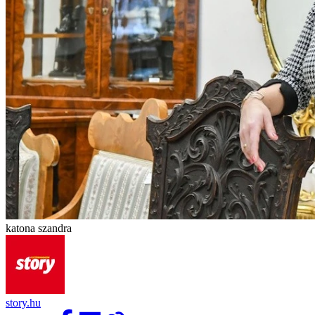
katona szandra
story.hu