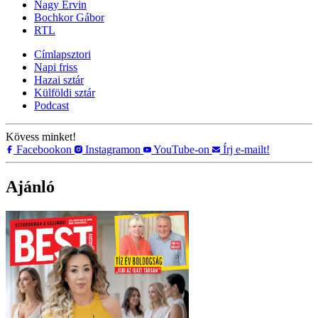
Nagy Ervin
Bochkor Gábor
RTL
Címlapsztori
Napi friss
Hazai sztár
Külföldi sztár
Podcast
Kövess minket!
Facebookon
Instagramon
YouTube-on
Írj e-mailt!
Ajánló