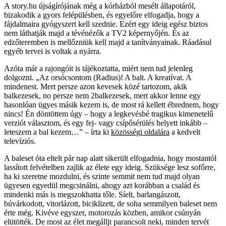
A story.hu újságírójának még a kórházból mesélt állapotáról,
bizakodik a gyors felépülésben, és egyelőre elfogadja, hogy a
fájdalmaira gyógyszert kell szednie. Ezért egy ideig egész biztos
nem láthatják majd a tévénézők a TV2 képernyőjén. És az
edzőteremben is mellőzniük kell majd a tanítványainak. Ráadásul
egyéb tervei is voltak a nyárra.
Azóta már a rajongóit is tájékoztatta, miért nem tud jelenleg
dolgozni. „Az orsócsontom (Radius)! A balt. A kreatívat. A
mindenest. Mert persze azon kevesek közé tartozom, akik
balkezesek, no persze nem 2balkezesek, mert akkor lenne egy
hasonlóan ügyes másik kezem is, de most rá kellett ébrednem, hogy
nincs! Én döntöttem úgy – hogy a legkevésbé tragikus kimenetelű
verziót választom, és egy fej- vagy csípősérülés helyett inkább –
leteszem a bal kezem…” – írta ki
közösségi oldalára
a kedvelt
televíziós.
A baleset óta eltelt pár nap alatt sikerült elfogadnia, hogy mostantól
lassított felvételben zajlik az élete egy ideig. Szüksége lesz sofőrre,
ha ki szeretne mozdulni, és szinte semmit nem tud majd olyan
ügyesen egyedül megcsinálni, ahogy azt korábban a család és
mindenki más is megszokhatta tőle. Síelt, barlangászott,
búvárkodott, vitorlázott, biciklizett, de soha semmilyen baleset nem
érte még. Kivéve egyszer, motorozás közben, amikor csúnyán
elütötték. De most az élet megálljt parancsolt neki, minden tervét