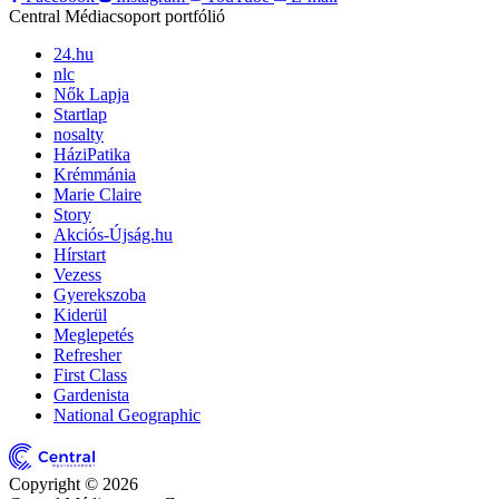
Central Médiacsoport portfólió
24.hu
nlc
Nők Lapja
Startlap
nosalty
HáziPatika
Krémmánia
Marie Claire
Story
Akciós-Újság.hu
Hírstart
Vezess
Gyerekszoba
Kiderül
Meglepetés
Refresher
First Class
Gardenista
National Geographic
Copyright © 2026