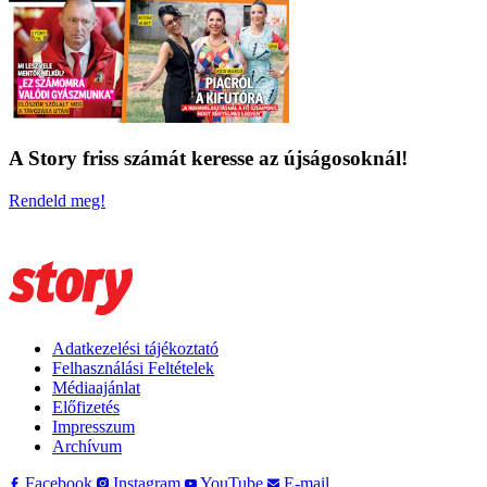
A Story friss számát keresse az újságosoknál!
Rendeld meg!
Adatkezelési tájékoztató
Felhasználási Feltételek
Médiaajánlat
Előfizetés
Impresszum
Archívum
Facebook
Instagram
YouTube
E-mail