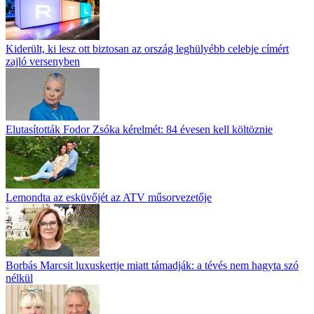
Kiderült, ki lesz ott biztosan az ország leghülyébb celebje címért
zajló versenyben
Elutasították Fodor Zsóka kérelmét: 84 évesen kell költöznie
Lemondta az esküvőjét az ATV műsorvezetője
Borbás Marcsit luxuskertje miatt támadják: a tévés nem hagyta szó
nélkül