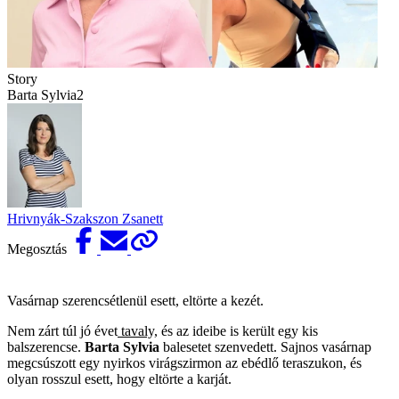
Story
Barta Sylvia2
Hrivnyák-Szakszon Zsanett
Megosztás
Vasárnap szerencsétlenül esett, eltörte a kezét.
Nem zárt túl jó évet
tavaly,
és az ideibe is került egy kis
balszerencse.
Barta Sylvia
balesetet szenvedett. Sajnos vasárnap
megcsúszott egy nyirkos virágszirmon az ebédlő teraszukon, és
olyan rosszul esett, hogy eltörte a karját.