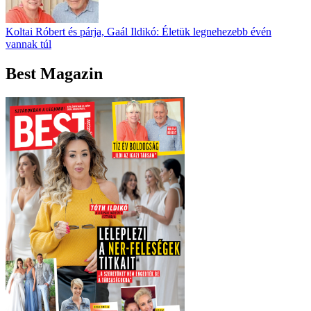
Koltai Róbert és párja, Gaál Ildikó: Életük legnehezebb évén
vannak túl
Best Magazin