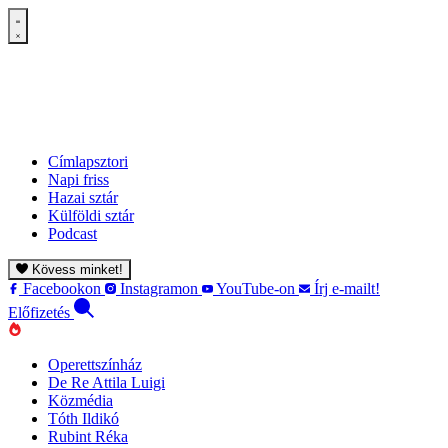
Címlapsztori
Napi friss
Hazai sztár
Külföldi sztár
Podcast
Kövess minket!
Facebookon
Instagramon
YouTube-on
Írj e-mailt!
Előfizetés
Operettszínház
De Re Attila Luigi
Közmédia
Tóth Ildikó
Rubint Réka