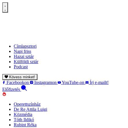
Címlapsztori
Napi friss
Hazai sztár
Külföldi sztár
Podcast
Kövess minket!
Facebookon
Instagramon
YouTube-on
Írj e-mailt!
Előfizetés
Operettszínház
De Re Attila Luigi
Közmédia
Tóth Ildikó
Rubint Réka