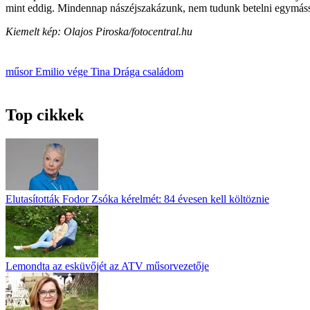
mint eddig. Mindennap nászéjszakázunk, nem tudunk betelni egymáss
Kiemelt kép: Olajos Piroska/fotocentral.hu
műsor
Emilio
vége
Tina
Drága családom
Top cikkek
Elutasították Fodor Zsóka kérelmét: 84 évesen kell költöznie
Lemondta az esküvőjét az ATV műsorvezetője