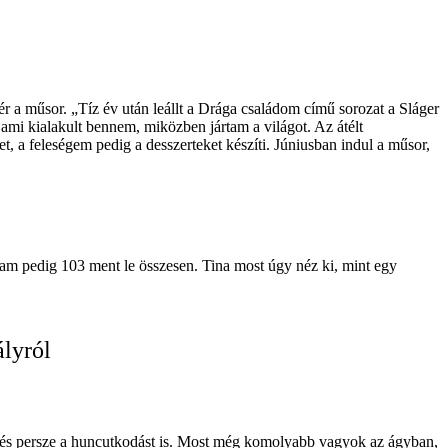
ér a műsor. „Tíz év után leállt a Drága családom című sorozat a Sláger
 ami kialakult bennem, miközben jártam a világot. Az átélt
 a feleségem pedig a desszerteket készíti. Júniusban indul a műsor,
lam pedig 103 ment le összesen. Tina most úgy néz ki, mint egy
lyról
t és persze a huncutkodást is. Most még komolyabb vagyok az ágyban,