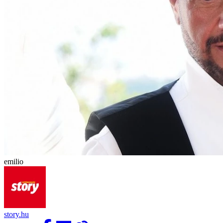
emilio
story.hu