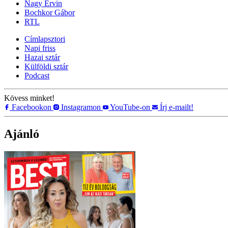
Nagy Ervin
Bochkor Gábor
RTL
Címlapsztori
Napi friss
Hazai sztár
Külföldi sztár
Podcast
Kövess minket!
Facebookon
Instagramon
YouTube-on
Írj e-mailt!
Ajánló