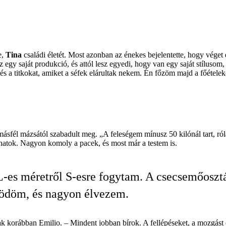
e,
Tina
családi életét. Most azonban az énekes bejelentette, hogy véget 
egy saját produkció, és attól lesz egyedi, hogy van egy saját stílusom,
 titkokat, amiket a séfek elárultak nekem. Én főzöm majd a főételeket,
másfél mázsától szabadult meg. „A feleségem mínusz 50 kilónál tart, ró
atok. Nagyon komoly a pacek, és most már a testem is.
-es méretről S-esre fogytam. A csecsemőosztá
ödöm, és nagyon élvezem.
nak korábban
Emilio
. – Mindent jobban bírok. A fellépéseket, a mozgás