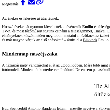
Megosztás
Az énekes és felesége új útra lépnek.
Hosszú éveken át nyomon követhették a tévénézők
Emilio
és feleség
TV-n, és most főzőműsort fogunk csinálni a feleségemmel, Tinával. Ez 
élményeknek köszönhetően meg tudom mutatni a nézőknek az ízeket és a
és már nagyon várjuk az első adásokat" – árulta el a
Blikknek
Emilio.
Mindennap nászéjszaka
A házaspár nagy változásokat él át az utóbbi időben. Mára több mint 
fotómodell. Minden nőt kenterbe ver. Imádom! De én sem panaszkodh
Tíz XL
öltözk
Bud Spencerből Antonio Banderas lettem – mesélte nevetve a Story