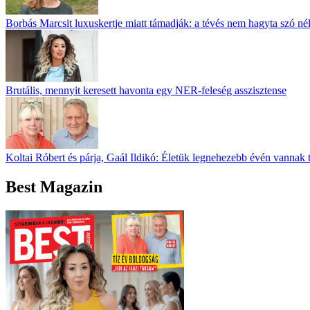
Borbás Marcsit luxuskertje miatt támadják: a tévés nem hagyta szó né
Brutális, mennyit keresett havonta egy NER-feleség asszisztense
Koltai Róbert és párja, Gaál Ildikó: Életük legnehezebb évén vannak 
Best Magazin