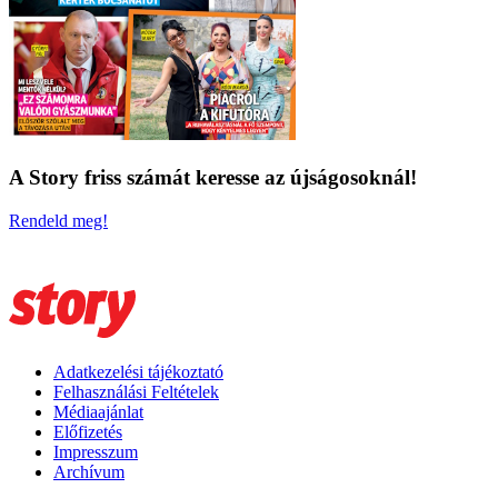
A Story friss számát keresse az újságosoknál!
Rendeld meg!
Adatkezelési tájékoztató
Felhasználási Feltételek
Médiaajánlat
Előfizetés
Impresszum
Archívum