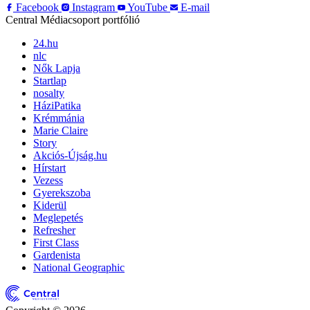
Facebook
Instagram
YouTube
E-mail
Central Médiacsoport portfólió
24.hu
nlc
Nők Lapja
Startlap
nosalty
HáziPatika
Krémmánia
Marie Claire
Story
Akciós-Újság.hu
Hírstart
Vezess
Gyerekszoba
Kiderül
Meglepetés
Refresher
First Class
Gardenista
National Geographic