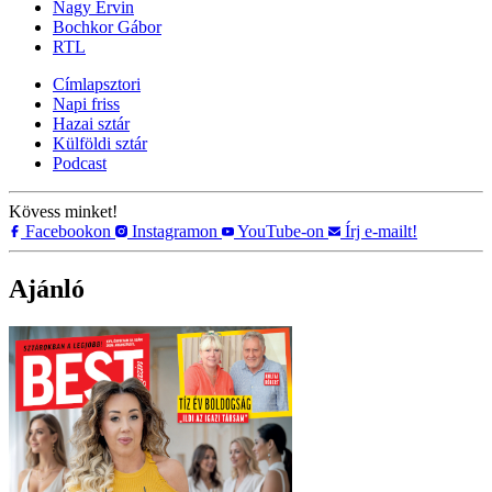
Nagy Ervin
Bochkor Gábor
RTL
Címlapsztori
Napi friss
Hazai sztár
Külföldi sztár
Podcast
Kövess minket!
Facebookon
Instagramon
YouTube-on
Írj e-mailt!
Ajánló