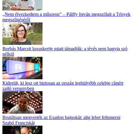
„Nem élvezkedtem a műsoron” – Pálffy István megszólalt a Tények
megszűnéséről
Borbás Marcsit luxuskertje miatt támadják: a tévés nem hagyta szó
nélkül
Kiderült, ki lesz ott biztosan az ország leghülyébb celebje címért
zajló versenyben
Brutálisan megverték az Exatlon bajnokát: alig lehet felismerni
Szabó Franciskát