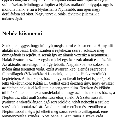
születésekor. Minthogy a Jupiter a Nyilas uralkodó bolygója, úgy is
mondhatnánk: e fiú a Nyilasnál is Nyilasabb, ami igen nagy
derűlátásra ad okot. Nagy tervek, óriási távlatok jellemzik a
tudatosságát.
Nehéz kiismerni
Senki ne higgye, hogy könnyű megismerni és kiismerni a Hunyadit
alakító
művészt
. Lelki szinten ő rejtekezni szeret, sokszor még
önmagának is rejtély. A sorsát így az álmok vezetik: a neptunuszi
Halak Szaturnusszal ez egyben jelzi egy korszak álmait és illúzióit.
Az aktuális másvilágot, ha úgy tetszik. Napjainkban ez sokszor a
média által teremtett világ, ezért gyakran kap jelentős szerepet a
filmcsillagok (Vízöntő-kori isteneink, papjaink, lélekvezetőink)
képletében. A tizenkettes ház a nagyon távoli helyeket is jelképezi
lelki térképünkön: Kádár L. Gellért ezért érezheti úgy, hogy egyszer
az életben neki is el kell jutnia a tengeren túlra. Tereken és időkön
túl illúziót kelteni – ez a sorsfeladata, ahogy azt a tizenkettes házas, a
Neptunusz által uralt Szaturnusz előírja neki. A Szaturnusz itt
gyakran a takaréklángon égő sors jelölője, tehát nehezíti a szülött
sorsának kibontakozását. Ámde uralmi cserében és szextilben a
Neptunusszal mégis jól élheti meg sorsa vezérlő csillagának eme
jegyhelyzetét a színész. Nota bene: a Szaturnusz a székelység