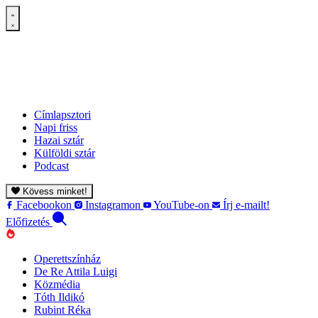
Címlapsztori
Napi friss
Hazai sztár
Külföldi sztár
Podcast
Kövess minket!
Facebookon
Instagramon
YouTube-on
Írj e-mailt!
Előfizetés
Operettszínház
De Re Attila Luigi
Közmédia
Tóth Ildikó
Rubint Réka