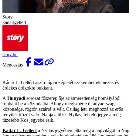
Story
kadarlgellert
story.hu
Megosztás
Kádár L. Gellért asztrológiai képletét szakember elemezte, és
érdekes dolgokra bukkant.
A
Hunyadi
sorozat főszereplője az ismeretlenség homályából
robbant be a köztudatba. Ahogy megismerte őt anyaországi
közönsége, rögtön sztárrá is vált. Csillag lett, méghozzá az erős
fényűek közül való: Napja a tüzes Nyilas, felkelő jegye a még
tüzesebb Kos jegyébe esik.
Kádár L. Gellért
a Nyilas jegyében látta meg a napvilágot: a Nap
éppen elhagyta zenitjét a vele konjunkcióban álló Jupiterrel együtt