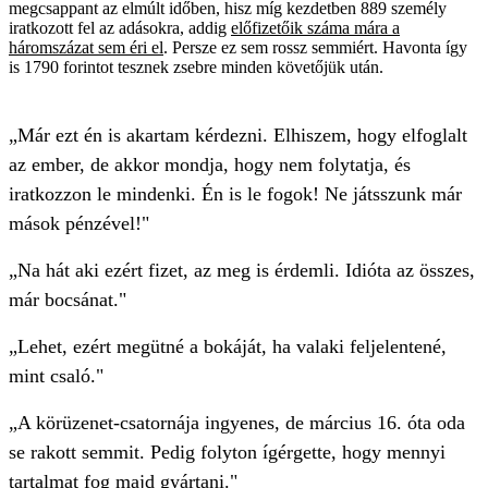
megcsappant az elmúlt időben, hisz míg kezdetben 889 személy
iratkozott fel az adásokra, addig
előfizetőik száma mára a
háromszázat sem éri el
. Persze ez sem rossz semmiért. Havonta így
is 1790 forintot tesznek zsebre minden követőjük után.
„Már ezt én is akartam kérdezni. Elhiszem, hogy elfoglalt
az ember, de akkor mondja, hogy nem folytatja, és
iratkozzon le mindenki. Én is le fogok! Ne játsszunk már
mások pénzével!"
„Na hát aki ezért fizet, az meg is érdemli. Idióta az összes,
már bocsánat."
„Lehet, ezért megütné a bokáját, ha valaki feljelentené,
mint csaló."
„A körüzenet-csatornája ingyenes, de március 16. óta oda
se rakott semmit. Pedig folyton ígérgette, hogy mennyi
tartalmat fog majd gyártani."