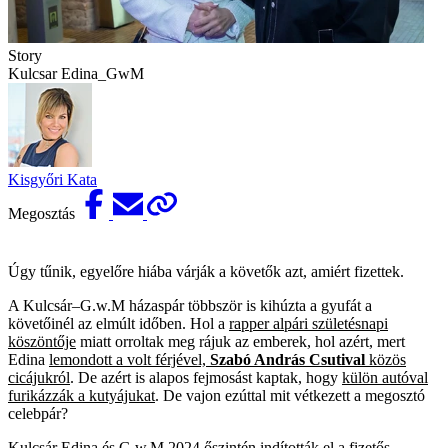
Story
Kulcsar Edina_GwM
Kisgyőri Kata
Megosztás
Úgy tűnik, egyelőre hiába várják a követők azt, amiért fizettek.
A Kulcsár–G.w.M házaspár többször is kihúzta a gyufát a
követőinél az elmúlt időben. Hol a
rapper alpári születésnapi
köszöntője
miatt orroltak meg rájuk az emberek, hol azért, mert
Edina
lemondott a volt férjével,
Szabó András Csutival
közös
cicájukról
. De azért is alapos fejmosást kaptak, hogy
külön autóval
furikázzák a kutyájukat
. De vajon ezúttal mit vétkezett a megosztó
celebpár?
Kulcsár Edina és G.w.M 2024 őszintén indították el a fizetős