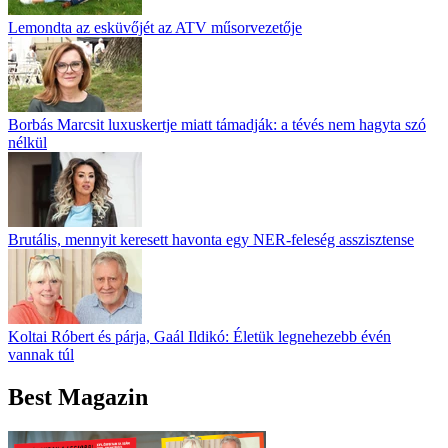
Lemondta az esküvőjét az ATV műsorvezetője
Borbás Marcsit luxuskertje miatt támadják: a tévés nem hagyta szó
nélkül
Brutális, mennyit keresett havonta egy NER-feleség asszisztense
Koltai Róbert és párja, Gaál Ildikó: Életük legnehezebb évén
vannak túl
Best Magazin