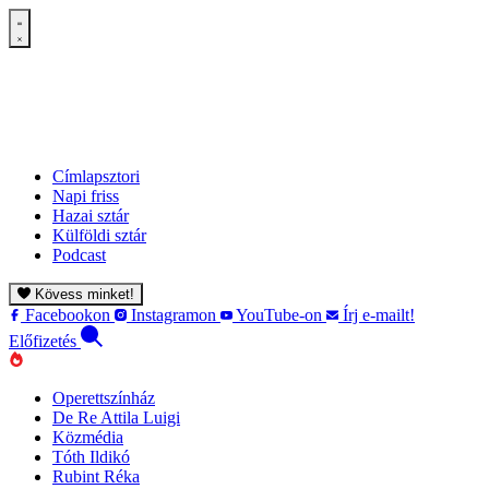
Címlapsztori
Napi friss
Hazai sztár
Külföldi sztár
Podcast
Kövess minket!
Facebookon
Instagramon
YouTube-on
Írj e-mailt!
Előfizetés
Operettszínház
De Re Attila Luigi
Közmédia
Tóth Ildikó
Rubint Réka