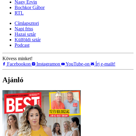
Nagy Ervin
Bochkor Gábor
RTL
Címlapsztori
Napi friss
Hazai sztár
Külföldi sztár
Podcast
Kövess minket!
Facebookon
Instagramon
YouTube-on
Írj e-mailt!
Ajánló