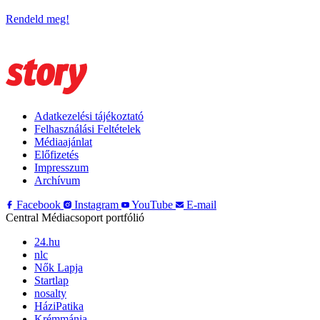
Rendeld meg!
Adatkezelési tájékoztató
Felhasználási Feltételek
Médiaajánlat
Előfizetés
Impresszum
Archívum
Facebook
Instagram
YouTube
E-mail
Central Médiacsoport portfólió
24.hu
nlc
Nők Lapja
Startlap
nosalty
HáziPatika
Krémmánia