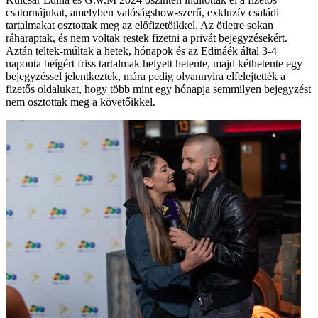
csatornájukat, amelyben valóságshow-szerű, exkluzív családi
tartalmakat osztottak meg az előfizetőikkel. Az ötletre sokan
ráharaptak, és nem voltak restek fizetni a privát bejegyzésekért.
Aztán teltek-múltak a hetek, hónapok és az Edináék által 3-4
naponta beígért friss tartalmak helyett hetente, majd kéthetente egy
bejegyzéssel jelentkeztek, mára pedig olyannyira elfelejtették a
fizetős oldalukat, hogy több mint egy hónapja semmilyen bejegyzést
nem osztottak meg a követőikkel.