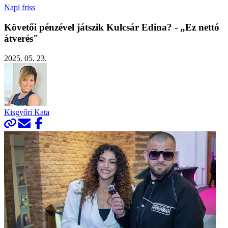
Napi friss
Követői pénzével játszik Kulcsár Edina? - „Ez nettó
átverés"
2025. 05. 23.
Kisgyőri Kata