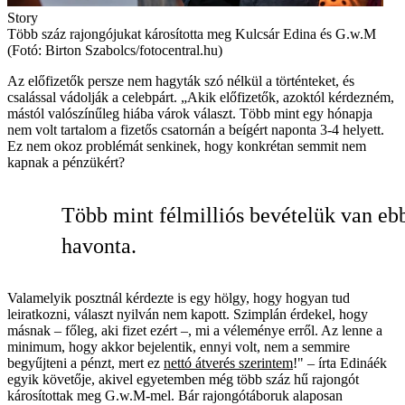
Story
Több száz rajongójukat károsította meg Kulcsár Edina és G.w.M
(Fotó: Birton Szabolcs/fotocentral.hu)
Az előfizetők persze nem hagyták szó nélkül a történteket, és
csalással vádolják a celebpárt. „Akik előfizetők, azoktól kérdezném,
mástól valószínűleg hiába várok választ. Több mint egy hónapja
nem volt tartalom a fizetős csatornán a beígért naponta 3-4 helyett.
Ez nem okoz problémát senkinek, hogy konkrétan semmit nem
kapnak a pénzükért?
Több mint félmilliós bevételük van eb
havonta.
Valamelyik posztnál kérdezte is egy hölgy, hogy hogyan tud
leiratkozni, választ nyilván nem kapott. Szimplán érdekel, hogy
másnak – főleg, aki fizet ezért –, mi a véleménye erről. Az lenne a
minimum, hogy akkor bejelentik, ennyi volt, nem a semmire
begyűjteni a pénzt, mert ez
nettó átverés szerintem
!"
–
írta Edináék
egyik követője, akivel egyetemben még több száz hű rajongót
károsítottak meg G.w.M-mel. Bár rajongótáboruk alaposan